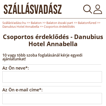
SzállásVadász.hu
>>
Balaton
>>
Balaton északi part
>>
Balatonfüred
>>
Danubius Hotel Annabella
>>
Csoportos érdeklődés
Csoportos érdeklődés - Danubius
Hotel Annabella
10 vagy több szoba foglalásánál kérje egyedi
ajánlatunkat!
Az Ön neve*:
Az Ön e-mail címe*: