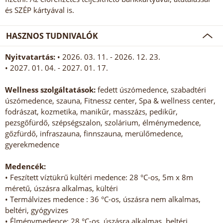
és SZÉP kártyával is.
HASZNOS TUDNIVALÓK
Nyitvatartás:
• 2026. 03. 11. - 2026. 12. 23.
• 2027. 01. 04. - 2027. 01. 17.
Wellness szolgáltatások:
fedett úszómedence, szabadtéri
úszómedence, szauna, Fitnessz center, Spa & wellness center,
fodrászat, kozmetika, manikűr, masszázs, pedikűr,
pezsgőfürdő, szépségszalon, szolárium, élménymedence,
gőzfürdő, infraszauna, finnszauna, merülőmedence,
gyerekmedence
Medencék:
• Feszített víztükrű kültéri medence: 28 °C-os, 5m x 8m
méretű, úszásra alkalmas, kültéri
• Termálvizes medence : 36 °C-os, úszásra nem alkalmas,
beltéri, gyógyvizes
• Élménymedence: 28 °C-os, úszásra alkalmas, beltéri