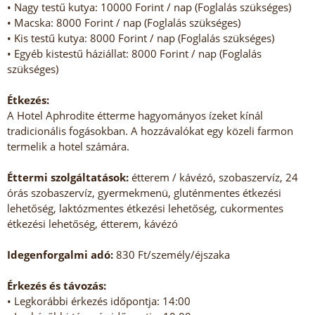
• Nagy testű kutya: 10000 Forint / nap (Foglalás szükséges)
• Macska: 8000 Forint / nap (Foglalás szükséges)
• Kis testű kutya: 8000 Forint / nap (Foglalás szükséges)
• Egyéb kistestű háziállat: 8000 Forint / nap (Foglalás
szükséges)
Étkezés:
A Hotel Aphrodite étterme hagyományos ízeket kínál
tradicionális fogásokban. A hozzávalókat egy közeli farmon
termelik a hotel számára.
Éttermi szolgáltatások:
étterem / kávézó, szobaszervíz, 24
órás szobaszervíz, gyermekmenü, gluténmentes étkezési
lehetőség, laktózmentes étkezési lehetőség, cukormentes
étkezési lehetőség, étterem, kávézó
Idegenforgalmi adó:
830 Ft/személy/éjszaka
Érkezés és távozás:
• Legkorábbi érkezés időpontja: 14:00