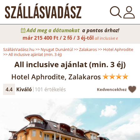
Add meg a dátumokat
a pontos árhoz!
már
215 400 Ft / 2 fő / 3 éj-től
all inclusive e
SzállásVadász.hu
>>
Nyugat Dunántúl
>>
Zalakaros
>>
Hotel Aphrodite
>>
All inclusive ajánlat (min. 3 éj)
All inclusive ajánlat (min. 3 éj)
Hotel Aphrodite, Zalakaros
4.4
Kiváló
101 értékelés
Kedvencekhez