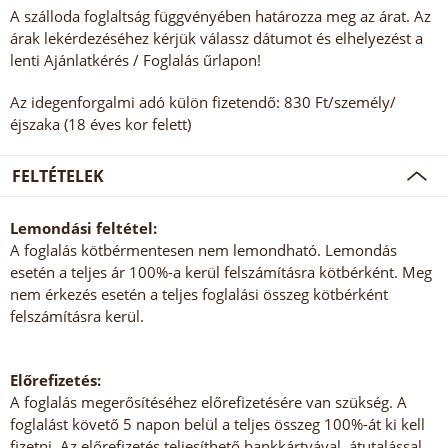
A szálloda foglaltság függvényében határozza meg az árat. Az
árak lekérdezéséhez kérjük válassz dátumot és elhelyezést a
lenti Ajánlatkérés / Foglalás űrlapon!
Az idegenforgalmi adó külön fizetendő: 830 Ft/személy/
éjszaka (18 éves kor felett)
FELTÉTELEK
Lemondási feltétel:
A foglalás kötbérmentesen nem lemondható. Lemondás
esetén a teljes ár 100%-a kerül felszámításra kötbérként. Meg
nem érkezés esetén a teljes foglalási összeg kötbérként
felszámításra kerül.
Előrefizetés:
A foglalás megerősítéséhez előrefizetésére van szükség. A
foglalást követő 5 napon belül a teljes összeg 100%-át ki kell
fizetni. Az előrefizetés teljesíthető bankkártyával, átutalással