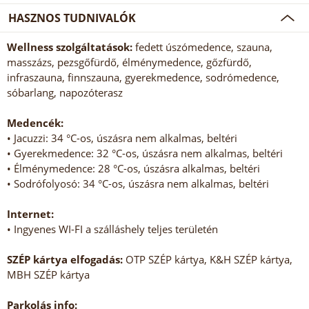
HASZNOS TUDNIVALÓK
Wellness szolgáltatások:
fedett úszómedence, szauna,
masszázs, pezsgőfürdő, élménymedence, gőzfürdő,
infraszauna, finnszauna, gyerekmedence, sodrómedence,
sóbarlang, napozóterasz
Medencék:
• Jacuzzi: 34 °C-os, úszásra nem alkalmas, beltéri
• Gyerekmedence: 32 °C-os, úszásra nem alkalmas, beltéri
• Élménymedence: 28 °C-os, úszásra alkalmas, beltéri
• Sodrófolyosó: 34 °C-os, úszásra nem alkalmas, beltéri
Internet:
• Ingyenes WI-FI a szálláshely teljes területén
SZÉP kártya elfogadás:
OTP SZÉP kártya, K&H SZÉP kártya,
MBH SZÉP kártya
Parkolás info: