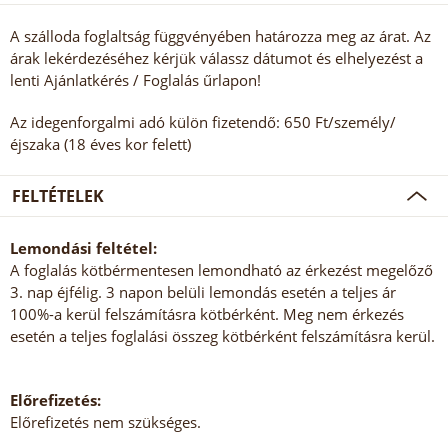
A szálloda foglaltság függvényében határozza meg az árat. Az
árak lekérdezéséhez kérjük válassz dátumot és elhelyezést a
lenti Ajánlatkérés / Foglalás űrlapon!
Az idegenforgalmi adó külön fizetendő: 650 Ft/személy/
éjszaka (18 éves kor felett)
FELTÉTELEK
Lemondási feltétel:
A foglalás kötbérmentesen lemondható az érkezést megelőző
3. nap éjfélig. 3 napon belüli lemondás esetén a teljes ár
100%-a kerül felszámításra kötbérként. Meg nem érkezés
esetén a teljes foglalási összeg kötbérként felszámításra kerül.
Előrefizetés:
Előrefizetés nem szükséges.