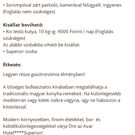
• Sorompóval zárt parkoló, kamerával felügyelt: ingyenes
(Foglalás nem szükséges)
Kisállat bevihető:
• Kis testű kutya, 10 kg-ig: 9000 Forint / nap (Foglalás
szükséges)
Az alábbi szobákba vihető be kisállat:
• Superior szoba
Étkezés:
Legyen része gasztronómia élményben!
A bőséges büféasztalos kínálatban megtalálhatja a
tradicionális magyar konyha remekeit. Ha különlegesebb
mediterrán vagy keleti ízekre vágyna, úgy ne habozzon a
kóstolással.
Modern környezetben, finom ételekkel, bor- és
koktélkülönlegességekkel várja Önt az Avar
Hotel****Superior!