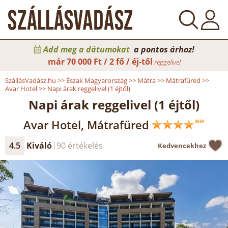
Add meg a dátumokat
a pontos árhoz!
már
70 000 Ft / 2 fő / éj-től
reggelivel
SzállásVadász.hu
>>
Észak Magyarország
>>
Mátra
>>
Mátrafüred
>>
Avar Hotel
>>
Napi árak reggelivel (1 éjtől)
Napi árak reggelivel (1 éjtől)
Avar Hotel, Mátrafüred
4.5
Kiváló
90 értékelés
Kedvencekhez