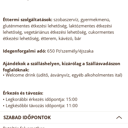
Éttermi szolgáltatások:
szobaszervíz, gyermekmenü,
gluténmentes étkezési lehetőség, laktózmentes étkezési
lehetőség, vegetáriánus étkezési lehetőség, cukormentes
étkezési lehetőség, étterem, kávézó, bár
Idegenforgalmi adó:
650 Ft/személy/éjszaka
Ajándékok a szálláshelyen, kizárólag a Szállásvadászon
foglalóknak:
• Welcome drink (üdítő, ásványvíz, egyéb alkoholmentes ital)
Érkezés és távozás:
• Legkorábbi érkezés időpontja: 15:00
• Legkésőbbi távozás időpontja: 11:00
SZABAD IDŐPONTOK