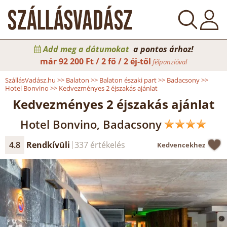
Add meg a dátumokat
a pontos árhoz!
már
92 200 Ft / 2 fő / 2 éj-től
félpanzióval
SzállásVadász.hu
>>
Balaton
>>
Balaton északi part
>>
Badacsony
>>
Hotel Bonvino
>>
Kedvezményes 2 éjszakás ajánlat
Kedvezményes 2 éjszakás ajánlat
Hotel Bonvino, Badacsony
4.8
Rendkívüli
337 értékelés
Kedvencekhez