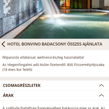
HOTEL BONVINO BADACSONY
ÖSSZES AJÁNLATA
félpanziós ellátással, wellnessrészleg használattal
Az idegenforgalmi adó külön fizetendő: 800 Ft/személy/éjszaka
(18 éves kor felett)
CSOMAGRÉSZLETEK
ÁRAK
A szálloda foglaltság függvényében határozza meg az árat. Az