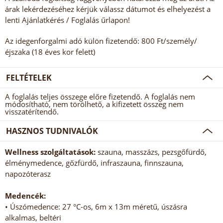
árak lekérdezéséhez kérjük válassz dátumot és elhelyezést a
lenti Ajánlatkérés / Foglalás űrlapon!
Az idegenforgalmi adó külön fizetendő: 800 Ft/személy/
éjszaka (18 éves kor felett)
FELTÉTELEK
A foglalás teljes összege előre fizetendő. A foglalás nem
módosítható, nem törölhető, a kifizetett összeg nem
visszatérítendő.
HASZNOS TUDNIVALÓK
Wellness szolgáltatások:
szauna, masszázs, pezsgőfürdő,
élménymedence, gőzfürdő, infraszauna, finnszauna,
napozóterasz
Medencék:
• Úszómedence: 27 °C-os, 6m x 13m méretű, úszásra
alkalmas, beltéri