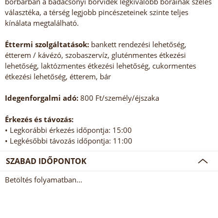
borbárban a badacsonyi borvidék legkiválóbb borainak széles
választéka, a térség legjobb pincészeteinek szinte teljes
kínálata megtalálható.
Éttermi szolgáltatások:
bankett rendezési lehetőség,
étterem / kávézó, szobaszervíz, gluténmentes étkezési
lehetőség, laktózmentes étkezési lehetőség, cukormentes
étkezési lehetőség, étterem, bár
Idegenforgalmi adó:
800 Ft/személy/éjszaka
Érkezés és távozás:
• Legkorábbi érkezés időpontja: 15:00
• Legkésőbbi távozás időpontja: 11:00
SZABAD IDŐPONTOK
Betöltés folyamatban...