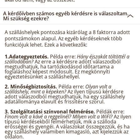
A kérdőívben számos egyéb kérdésre is válaszoltam.
Mi szükség ezekre?
A szálláshelyek pontozása kizárólag a 8 faktorra adott
pontszámokon alapul. Az egyéb kérdéseknek több
funkciójuk lehet. Ezek a következők:
1.Adategyeztetés.
Példa erre:
Hány éjszakát töltöttél a
szállodában?
Az erre a kérdésre adott válaszodból
megtudhatjuk, ha tartózkodásod időtartama a
foglaláshoz képest módosult. Ez megkönnyíti
egyeztetésünket a szálláshellyel.
2. Minőségbiztosítás.
Példa erre:
Olyan volt a
szálláshely, mint a képeken?
Az ilyen típusú kérdésre
adott válaszodból megtudhatjuk, ha egy szálláshely
adatállománya elavult és frissítésre szorul.
3. Szolgáltatási színvonal felmérése.
Példák erre:
Finom volt a kávé a reggelinél? Milyen volt a WiFI?
Az ilyen
típusú kérdésekből felmérhetjük, mik a szálloda
erősségei és gyengéi. A válaszokat összegezzük, és ha
egy szálláshely valamiben kimagasló, azt kijelezzük az
oldalon.