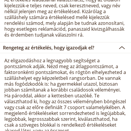
kijelezzük-e teljes neved, csak keresztneved, vagy név
nélkül jelenjen meg az értékelésed. Kizárólag a
szálláshely számára értékelésed mellé kijelezzük
rendelési számod, mely alapján be tudnak azonosítani,
hogy esetleges reklamációd, panaszaid kivizsgálhassák
és érdemben tudjanak válaszolni rá.
Rengeteg az értékelés, hogy igazodjak el?
Az eligazodáshoz a legnagyobb segítséget a
pontszámok adják. Nézd meg az átlagpontszámot, a
faktoronkénti pontszámokat, és rögtön elhelyezheted a
szálláshelyet egy képzeletbeli rangsorban. De vannak
más fogódzkodók is: ha gyermekkel utazol, biztosan
jobban számítanak a korábbi családosok véleményei.
Ha pároddal, akkor a kettesben utazóké. Te
választhatod ki, hogy az összes véleményben böngészel
vagy csak az előre definiált 7 csoport valamelyikében. A
megjelenő értékeléseket sorrendezheted is legújabbak,
legjobbak, legrosszabbak szerint, kiválaszthatod, ha
csak a szöveges blokkal is rendelkező értékeléseket
akarod látni, vagy az összeset.