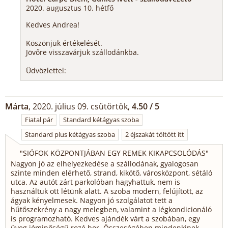
2020. augusztus 10. hétfő
Kedves Andrea!
Köszönjük értékelését.
Jövőre visszavárjuk szállodánkba.
Üdvözlettel:
Márta
, 2020. július 09. csütörtök,
4.50 / 5
Fiatal pár
Standard kétágyas szoba
Standard plus kétágyas szoba
2 éjszakát töltött itt
"
SIÓFOK KÖZPONTJÁBAN EGY REMEK KIKAPCSOLÓDÁS
"
Nagyon jó az elhelyezkedése a szállodának, gyalogosan
szinte minden elérhető, strand, kikötő, városközpont, sétáló
utca. Az autót zárt parkolóban hagyhattuk, nem is
használtuk ott létünk alatt. A szoba modern, felújított, az
ágyak kényelmesek. Nagyon jó szolgálatot tett a
hűtőszekrény a nagy melegben, valamint a légkondicionáló
is programozható. Kedves ajándék várt a szobában, egy
üveg jóminőségű rozé bor. Összeségében mindenkinek