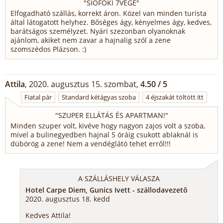
"
SIÓFOKI 7VÉGE
"
Elfogadható szállás, korrekt áron. Közel van minden turista
által látogatott helyhez. Bőséges ágy, kényelmes ágy, kedves,
barátságos személyzet. Nyári szezonban olyanoknak
ajánlom, akiket nem zavar a hajnalig szól a zene
szomszédos Plázson. :)
Attila
, 2020. augusztus 15. szombat,
4.50 / 5
Fiatal pár
Standard kétágyas szoba
4 éjszakát töltött itt
"
SZUPER ELLÁTÁS ÉS APARTMAN!
"
Minden szuper volt, kivéve hogy nagyon zajos volt a szoba,
mivel a bulinegyedben hajnal 5 óráig csukott ablaknál is
dübörög a zene! Nem a vendéglátó tehet erről!!!
A SZÁLLÁSHELY VÁLASZA
Hotel Carpe Diem, Gunics Ivett - szállodavezető
2020. augusztus 18. kedd
Kedves Attila!