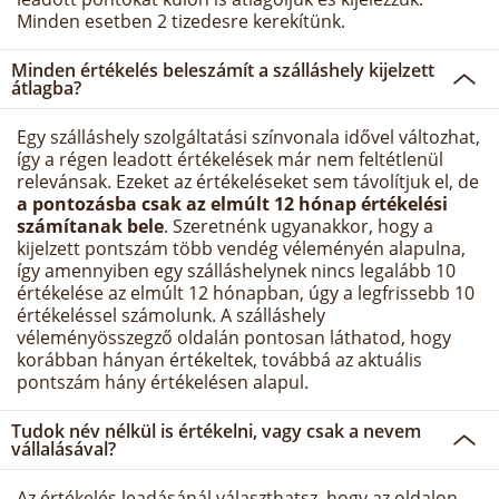
Minden esetben 2 tizedesre kerekítünk.
Minden értékelés beleszámít a szálláshely kijelzett
átlagba?
Egy szálláshely szolgáltatási színvonala idővel változhat,
így a régen leadott értékelések már nem feltétlenül
relevánsak. Ezeket az értékeléseket sem távolítjuk el, de
a pontozásba csak az elmúlt 12 hónap értékelési
számítanak bele
. Szeretnénk ugyanakkor, hogy a
kijelzett pontszám több vendég véleményén alapulna,
így amennyiben egy szálláshelynek nincs legalább 10
értékelése az elmúlt 12 hónapban, úgy a legfrissebb 10
értékeléssel számolunk. A szálláshely
véleményösszegző oldalán pontosan láthatod, hogy
korábban hányan értékeltek, továbbá az aktuális
pontszám hány értékelésen alapul.
Tudok név nélkül is értékelni, vagy csak a nevem
vállalásával?
Az értékelés leadásánál választhatsz, hogy az oldalon