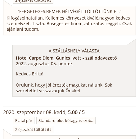
2 éjszakát töltött itt
"
FERGETEGES,REMEK HÉTVÉGÉT TÖLTÖTTÜNK EL.
"
Kifogásolhatatlan. Kellemes környezet,kiváló,nagyon kedves
személyzet. Tiszta. Bőséges és finom,változatos reggeli. Csak
ajánlani tudom.
A SZÁLLÁSHELY VÁLASZA
Hotel Carpe Diem, Gunics Ivett - szállodavezető
2022. augusztus 05. péntek
Kedves Erika!
Örülünk, hogy jól érezték magukat nálunk. Sok
szeretettel visszavárjuk Önöket
2020. szeptember 08. kedd,
5.00 / 5
Fiatal pár
Standard plus kétágyas szoba
2 éjszakát töltött itt