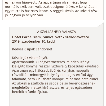
ez nagyon hiányzott. Az appartman olyan kicsi, hogy
normális szék sem volt, csak designos ülöke. A konyhában
egy micro is hasznos lenne. A reggeli kiváló, az udvari rész
jó, nagyon jó helyen van.
A SZÁLLÁSHELY VÁLASZA
Hotel Carpe Diem, Gunics Ivett - szállodavezető
2019. szeptember 10. kedd
Kedves Csipák Sándorné!
Köszönjük véleményét.
Apartmanunk 30 négyzetméteres, minden igényt
kielégítő konyha résszel (vízforraló, kapszulás kávéfőző).
Apartman egy hálószobából és konyhás nappalis
részből áll, mindegyik helységben teljes értékű ágy
található, nem kihúzható kanapé, mint más hoteleknél.
Az ülőkék a szálloda és szoba belső berendezésének
megfelelően lettek kiválasztva, és teljes egészében
betöltik a funkciójukat.