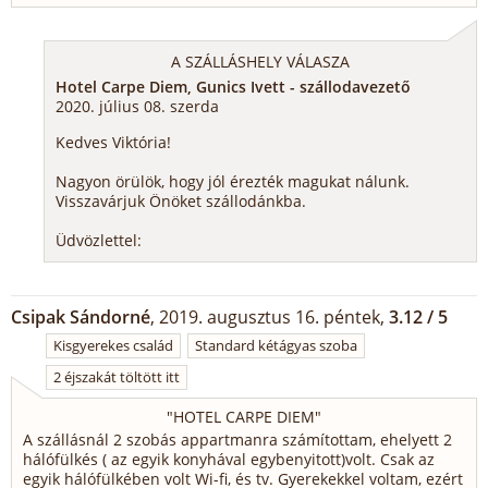
A SZÁLLÁSHELY VÁLASZA
Hotel Carpe Diem, Gunics Ivett - szállodavezető
2020. július 08. szerda
Kedves Viktória!
Nagyon örülök, hogy jól érezték magukat nálunk.
Visszavárjuk Önöket szállodánkba.
Üdvözlettel:
Csipak Sándorné
, 2019. augusztus 16. péntek,
3.12 / 5
Kisgyerekes család
Standard kétágyas szoba
2 éjszakát töltött itt
"
HOTEL CARPE DIEM
"
A szállásnál 2 szobás appartmanra számítottam, ehelyett 2
hálófülkés ( az egyik konyhával egybenyitott)volt. Csak az
egyik hálófülkében volt Wi-fi, és tv. Gyerekekkel voltam, ezért