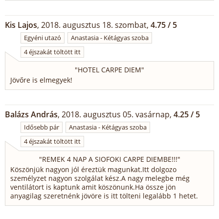
Kis Lajos
, 2018. augusztus 18. szombat,
4.75 / 5
Egyéni utazó
Anastasia - Kétágyas szoba
4 éjszakát töltött itt
"
HOTEL CARPE DIEM
"
Jövőre is elmegyek!
Balázs András
, 2018. augusztus 05. vasárnap,
4.25 / 5
Idősebb pár
Anastasia - Kétágyas szoba
4 éjszakát töltött itt
"
REMEK 4 NAP A SIOFOKI CARPE DIEMBE!!!
"
Köszönjük nagyon jól éreztük magunkat.Itt dolgozo
személyzet nagyon szolgálat kész.A nagy melegbe még
ventilátort is kaptunk amit köszönunk.Ha össze jön
anyagilag szeretnénk jövöre is itt tölteni legalább 1 hetet.