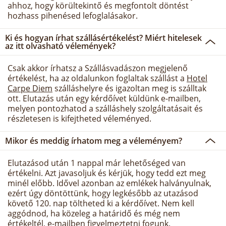
ahhoz, hogy körültekintő és megfontolt döntést
hozhass pihenésed lefoglalásakor.
Ki és hogyan írhat szállásértékelést? Miért hitelesek
az itt olvasható vélemények?
Csak akkor írhatsz a Szállásvadászon megjelenő
értékelést, ha az oldalunkon foglaltak szállást a
Hotel
Carpe Diem
szálláshelyre és igazoltan meg is szálltak
ott. Elutazás után egy kérdőívet küldünk e-mailben,
melyen pontozhatod a szálláshely szolgáltatásait és
részletesen is kifejtheted véleményed.
Mikor és meddig írhatom meg a véleményem?
Elutazásod után 1 nappal már lehetőséged van
értékelni. Azt javasoljuk és kérjük, hogy tedd ezt meg
minél előbb. Idővel azonban az emlékek halványulnak,
ezért úgy döntöttünk, hogy legkésőbb az utazásod
követő 120. nap töltheted ki a kérdőívet. Nem kell
aggódnod, ha közeleg a határidő és még nem
értékeltél, e-mailben figyelmeztetni fogunk.