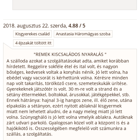
2018. augusztus 22. szerda,
4.88 / 5
Kisgyerekes család
Anastasia Háromágyas szoba
4 éjszakát töltött itt
"
REMEK KISCSALÁDOS NYARALÁS
"
A szálloda azokat a szolgáltatásokat adta, amiket korábban
hírdetett. Reggelire sokféle étel és ital volt, és nagyon
bőséges, kedvesek voltak a konyhás nénik. Jó lett volna, ha
ebédet vagy vacsorát is kérhettünk volna. Kérésre minden
nap volt takarítás, törölköző csere, szemeteskukák ürítése.
Gyerekeknek játszótér is volt. 30 m-re volt a strand és a
sétány éttermekkel, boltokkal, árusokkal, játékgépekkel, stb.
Ennek hátránya: hajnal 3-ig hangos zene, ill. élő zene, utána
elpakolás a sétányon, ezért nyitott ablaknál kisgyermek
miatt nem lehetett aludni, de a nagy meleg miatt jó lett
volna. Szúnyogháló is jó lett volna vmelyik ablakra. Autóknak
zárt udvari parkoló. Gyalogosan közel volt a központ is és a
hajókikötő is. Összességében megfelelő volt számunkra a
szállás, a szolgáltatás.