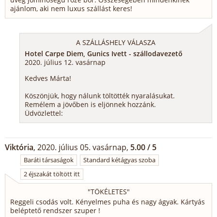
ajánlom, aki nem luxus szállást keres!
A SZÁLLÁSHELY VÁLASZA
Hotel Carpe Diem, Gunics Ivett - szállodavezető
2020. július 12. vasárnap
Kedves Márta!
Köszönjük, hogy nálunk töltötték nyaralásukat.
Remélem a jövőben is eljönnek hozzánk.
Üdvözlettel:
Viktória
, 2020. július 05. vasárnap,
5.00 / 5
Baráti társaságok
Standard kétágyas szoba
2 éjszakát töltött itt
"
TÖKÉLETES
"
Reggeli csodás volt. Kényelmes puha és nagy ágyak. Kártyás
beléptető rendszer szuper !