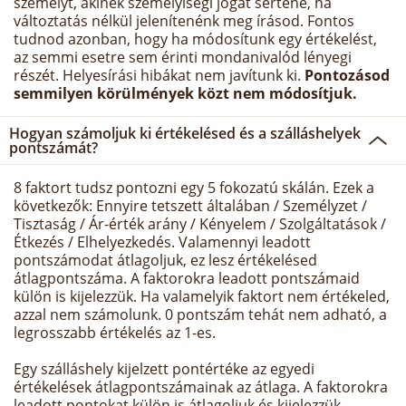
személyt, akinek személyiségi jogát sértené, ha
változtatás nélkül jelenítenénk meg írásod. Fontos
tudnod azonban, hogy ha módosítunk egy értékelést,
az semmi esetre sem érinti mondanivalód lényegi
részét. Helyesírási hibákat nem javítunk ki.
Pontozásod
semmilyen körülmények közt nem módosítjuk.
Hogyan számoljuk ki értékelésed és a szálláshelyek
pontszámát?
8 faktort tudsz pontozni egy 5 fokozatú skálán. Ezek a
következők: Ennyire tetszett általában / Személyzet /
Tisztaság / Ár-érték arány / Kényelem / Szolgáltatások /
Étkezés / Elhelyezkedés. Valamennyi leadott
pontszámodat átlagoljuk, ez lesz értékelésed
átlagpontszáma. A faktorokra leadott pontszámaid
külön is kijelezzük. Ha valamelyik faktort nem értékeled,
azzal nem számolunk. 0 pontszám tehát nem adható, a
legrosszabb értékelés az 1-es.
Egy szálláshely kijelzett pontértéke az egyedi
értékelések átlagpontszámainak az átlaga. A faktorokra
leadott pontokat külön is átlagoljuk és kijelezzük.