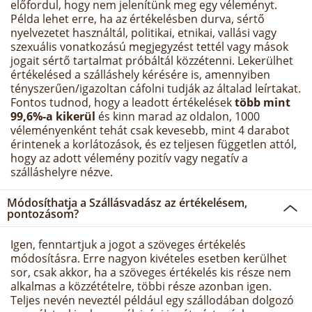
előfordul, hogy nem jelenítünk meg egy véleményt.
Példa lehet erre, ha az értékelésben durva, sértő
nyelvezetet használtál, politikai, etnikai, vallási vagy
szexuális vonatkozású megjegyzést tettél vagy mások
jogait sértő tartalmat próbáltál közzétenni. Lekerülhet
értékelésed a szálláshely kérésére is, amennyiben
tényszerűen/igazoltan cáfolni tudják az általad leírtakat.
Fontos tudnod, hogy a leadott értékelések
több mint
99,6%-a kikerül
és kinn marad az oldalon, 1000
véleményenként tehát csak kevesebb, mint 4 darabot
érintenek a korlátozások, és ez teljesen független attól,
hogy az adott vélemény pozitív vagy negatív a
szálláshelyre nézve.
Módosíthatja a Szállásvadász az értékelésem,
pontozásom?
Igen, fenntartjuk a jogot a szöveges értékelés
módosításra. Erre nagyon kivételes esetben kerülhet
sor, csak akkor, ha a szöveges értékelés kis része nem
alkalmas a közzétételre, többi része azonban igen.
Teljes nevén neveztél például egy szállodában dolgozó