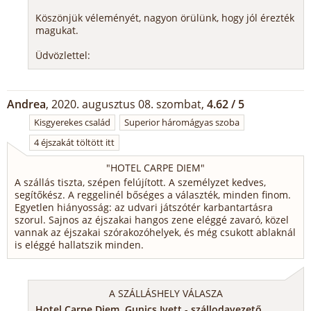
Köszönjük véleményét, nagyon örülünk, hogy jól érezték
magukat.
Üdvözlettel:
Andrea
, 2020. augusztus 08. szombat,
4.62 / 5
Kisgyerekes család
Superior háromágyas szoba
4 éjszakát töltött itt
"
HOTEL CARPE DIEM
"
A szállás tiszta, szépen felújított. A személyzet kedves,
segítőkész. A reggelinél bőséges a választék, minden finom.
Egyetlen hiányosság: az udvari játszótér karbantartásra
szorul. Sajnos az éjszakai hangos zene eléggé zavaró, közel
vannak az éjszakai szórakozóhelyek, és még csukott ablaknál
is eléggé hallatszik minden.
A SZÁLLÁSHELY VÁLASZA
Hotel Carpe Diem, Gunics Ivett - szállodavezető