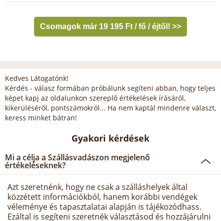
Csomagok már 19 195 Ft / fő / éjtől! >>
Kedves Látogatónk!
Kérdés - válasz formában próbálunk segíteni abban, hogy teljes
képet kapj az oldalunkon szereplő értékelések írásáról,
kikerüléséről, pontszámokról... Ha nem kaptál mindenre választ,
keress minket bátran!
Gyakori kérdések
Mi a célja a Szállásvadászon megjelenő
értékeléseknek?
Azt szeretnénk, hogy ne csak a szálláshelyek által
közzétett információkból, hanem korábbi vendégek
véleménye és tapasztalatai alapján is tájékozódhass.
Ezáltal is segíteni szeretnék választásod és hozzájárulni