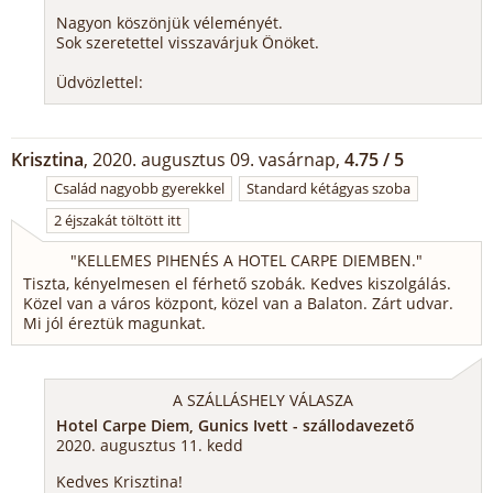
Nagyon köszönjük véleményét.
Sok szeretettel visszavárjuk Önöket.
Üdvözlettel:
Krisztina
, 2020. augusztus 09. vasárnap,
4.75 / 5
Család nagyobb gyerekkel
Standard kétágyas szoba
2 éjszakát töltött itt
"
KELLEMES PIHENÉS A HOTEL CARPE DIEMBEN.
"
Tiszta, kényelmesen el férhető szobák. Kedves kiszolgálás.
Közel van a város központ, közel van a Balaton. Zárt udvar.
Mi jól éreztük magunkat.
A SZÁLLÁSHELY VÁLASZA
Hotel Carpe Diem, Gunics Ivett - szállodavezető
2020. augusztus 11. kedd
Kedves Krisztina!