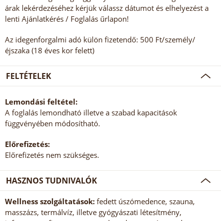
árak lekérdezéséhez kérjük válassz dátumot és elhelyezést a
lenti Ajánlatkérés / Foglalás űrlapon!
Az idegenforgalmi adó külön fizetendő: 500 Ft/személy/
éjszaka (18 éves kor felett)
FELTÉTELEK
Lemondási feltétel:
A foglalás lemondható illetve a szabad kapacitások
függvényében módosítható.
Előrefizetés:
Előrefizetés nem szükséges.
HASZNOS TUDNIVALÓK
Wellness szolgáltatások:
fedett úszómedence, szauna,
masszázs, termálvíz, illetve gyógyászati létesítmény,