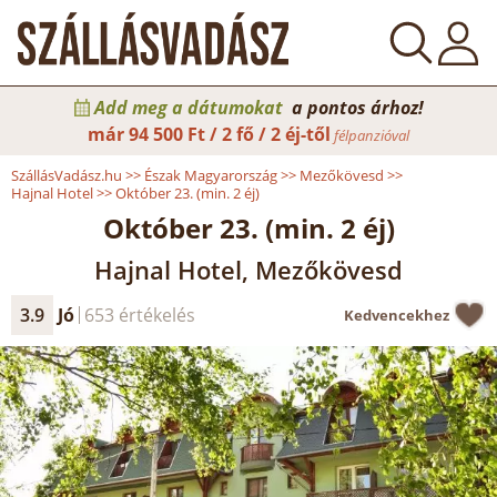
Add meg a dátumokat
a pontos árhoz!
már
94 500 Ft / 2 fő / 2 éj-től
félpanzióval
SzállásVadász.hu
>>
Észak Magyarország
>>
Mezőkövesd
>>
Hajnal Hotel
>>
Október 23. (min. 2 éj)
Október 23. (min. 2 éj)
Hajnal Hotel, Mezőkövesd
3.9
Jó
653 értékelés
Kedvencekhez