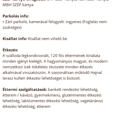
MBH SZÉP kártya
Parkolás info:
• Zárt parkoló, kamerával felügyelt: ingyenes (Foglalás nem
szükséges)
Kisállat info:
Kisállat nem vihető be
Étkezés:
A szálloda légkondicionált, 120 fős éttermének kínálata
minden igényt kielégít. A hagyományos magyar, és modern
nemzetközi ízek tökéletes ötvözete minden étkezés
alkalmával visszaköszön. A szezonálisan működő Hajnal
terasz kültéri étkezési lehetőséget is biztosít.
Éttermi szolgáltatások:
bankett rendezési lehetőség,
étterem / kávézó, gyermekmenü, gluténmentes étkezési
lehetőség, laktózmentes étkezési lehetőség, vegetáriánus
étkezési lehetőség, étterem