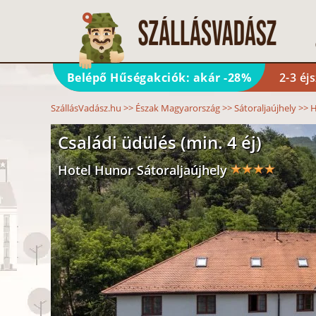
Belépő Hűségakciók: akár -28%
2-3 éj
SzállásVadász.hu
>>
Észak Magyarország
>>
Sátoraljaújhely
>>
H
Családi üdülés (min. 4 éj)
Hotel Hunor Sátoraljaújhely