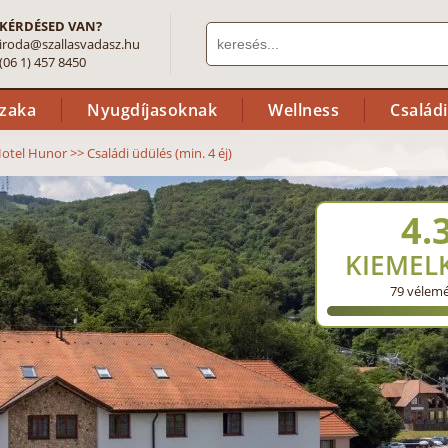
KÉRDÉSED VAN?
iroda@szallasvadasz.hu
(06 1) 457 8450
szaka
Nyugdíjasoknak
Wellness
Család
otel Hunor
>>
Családi üdülés (min. 4 éj)
4.
KIEMEL
79
vélem