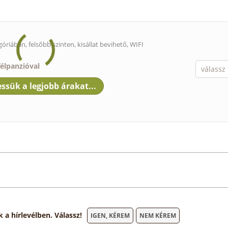
góriában, felsőbb szinten,
kisállat bevihető
, WIFI
félpanzióval
 hírlevélben. Válassz!
IGEN, KÉREM
NEM KÉREM