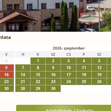
nlata
2026. szeptember
V
H
K
SZ
CS
P
SZ
2
1
2
3
4
5
9
7
8
9
10
11
12
16
14
15
16
17
18
19
23
21
22
23
24
25
26
30
28
29
30
Ajánlatkérés / Foglalás