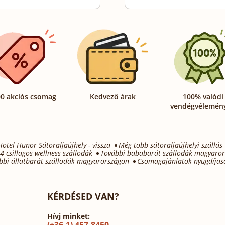
0 akciós csomag
Kedvező árak
100% valódi
vendégvélemén
Hotel Hunor Sátoraljaújhely - vissza
Még több sátoraljaújhelyi szállás
4 csillagos wellness szállodák
További bababarát szállodák magyaro
bbi állatbarát szállodák magyarországon
Csomagajánlatok nyugdíjas
KÉRDÉSED VAN?
Hívj minket:
(+36-1) 457-8450