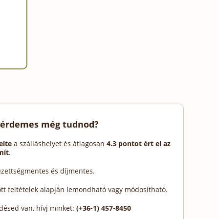
 érdemes még tudnod?
elte
a szálláshelyet és átlagosan
4.3 pontot ért el az
mít
.
lezettségmentes és díjmentes.
ott feltételek alapján lemondható vagy módosítható.
désed van, hívj minket:
(+36-1) 457-8450