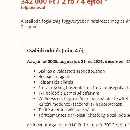
342 000 Ft / 2 fő / 4 éjtől
félpanzióval
A szálloda foglaltság függvényében határozza meg az ára
űrlapon!
Családi üdülés (min. 4 éj)
Az ajánlat 2026. augusztus 21. és 2026. december 2
Szállás a választott szobatípusban
Bőséges reggeli
Félpanziós ellátás
1 óra bowling használat, és 1 óra teniszpálya 
1-1 belépő a Bambi Állatfarmra
Wellness részleg korlátlan használata: feszítet
kültéri medence (szezonális), napozóterasz
Térítésmentes wifi használat
Térítésmentes parkolási lehetőség a szálloda s
Az idegenforgalmi adó külön fizetendő: 300 Ft/személy