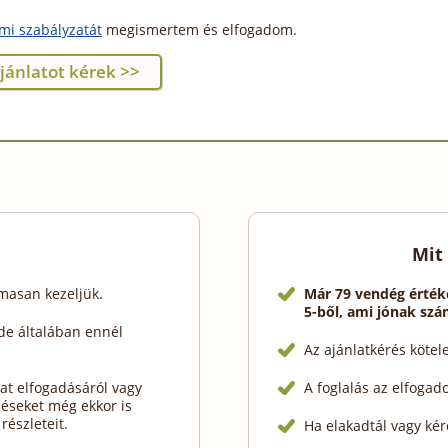
mi szabályzatát
megismertem és elfogadom.
Mit
lmasan kezeljük.
Már 79 vendég érték
5-ből, ami jónak szá
de általában ennél
Az ajánlatkérés köte
at elfogadásáról vagy
A foglalás az elfogad
déseket még ekkor is
részleteit.
Ha elakadtál vagy kér