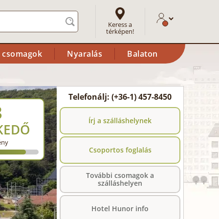
Keress a
térképen!
i csomagok
Nyaralás
Balaton
Telefonálj: (+36-1) 457-8450
3
Írj a szálláshelynek
KEDŐ
ény
Csoportos foglalás
További csomagok a
szálláshelyen
Hotel Hunor info