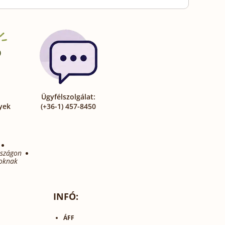
Ügyfélszolgálat:
yek
(+36-1) 457-8450
rszágon
oknak
INFÓ:
ÁFF