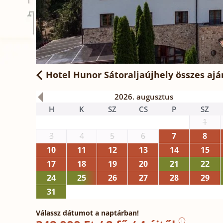
Hotel Hunor Sátoraljaújhely
összes ajá
2026. augusztus
H
K
SZ
CS
P
SZ
1
3
4
5
6
7
8
10
11
12
13
14
15
17
18
19
20
21
22
24
25
26
27
28
29
31
Válassz dátumot a naptárban!