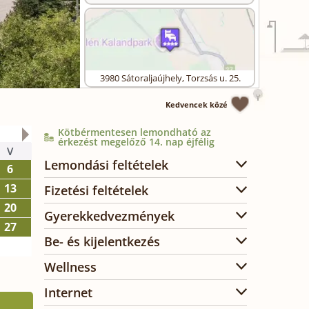
3980
Sátoraljaújhely
,
Torzsás u. 25.
Kedvencek közé
Kötbérmentesen lemondható az
2026. október
érkezést megelőző 14. nap éjfélig
V
H
K
SZ
CS
P
SZ
Lemondási feltételek
6
1
2
3
13
5
6
7
8
9
10
Fizetési feltételek
20
12
13
14
15
16
17
Gyerekkedvezmények
27
19
20
21
22
23
24
Be- és kijelentkezés
26
27
28
29
30
31
Wellness
Internet