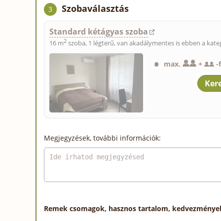
Szobaválasztás
3
Standard kétágyas szoba
2
16 m
szoba, 1 légterű, van akadálymentes is ebben a kate
max.
+
-
Megjegyzések, további információk:
Remek csomagok, hasznos tartalom, kedvezmények a