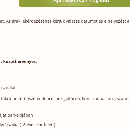
t. Az árak lekérdezéséhez kérjük válassz dátumot és elhelyezést a 
1. között érvényes.
használat
t tükrű beltéri úszómedence, pezsgőfürdő, finn szauna, infra szauna
aját parkolójában
/éjszaka (18 éves kor felett)