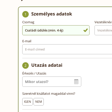
Személyes adatok
1
Csomag
Vezetéknév
Családi üdülés (min. 4 éj)
E-mail
Utazás adatai
2
Érkezés / Utazás
Szeretnél kisállatot magaddal vinni?
IGEN
NEM