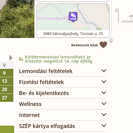
3980
Sátoraljaújhely
,
Torzsás u. 25.
Kedvencek közé
Kötbérmentesen lemondható az
2026. október
érkezést megelőző 14. nap éjfélig
V
H
K
SZ
CS
P
SZ
Lemondási feltételek
6
1
2
3
13
5
6
7
8
9
10
Fizetési feltételek
20
12
13
14
15
16
17
Be- és kijelentkezés
27
19
20
21
22
23
24
Wellness
26
27
28
29
30
31
Internet
SZÉP kártya elfogadás