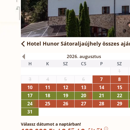
Hotel Hunor Sátoraljaújhely
összes ajá
2026. augusztus
H
K
SZ
CS
P
SZ
1
3
4
5
6
7
8
10
11
12
13
14
15
17
18
19
20
21
22
24
25
26
27
28
29
31
Válassz dátumot a naptárban!