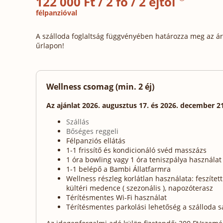
122 000 Ft / 2 fő / 2 éjtől
félpanzióval
A szálloda foglaltság függvényében határozza meg az ára
űrlapon!
Wellness csomag (min. 2 éj)
Az ajánlat 2026. augusztus 17. és 2026. december 2
Szállás
Bőséges reggeli
Félpanziós ellátás
1-1 frissítő és kondicionáló svéd masszázs
1 óra bowling vagy 1 óra teniszpálya használat 
1-1 belépő a Bambi Állatfarmra
Wellness részleg korlátlan használata: feszíte
kültéri medence ( szezonális ), napozóterasz
Térítésmentes Wi-Fi használat
Térítésmentes parkolási lehetőség a szálloda s