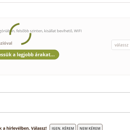
góriában, felsőbb szinten,
kisállat bevihető
, WIFI
nzióval
 hírlevélben. Válassz!
IGEN, KÉREM
NEM KÉREM