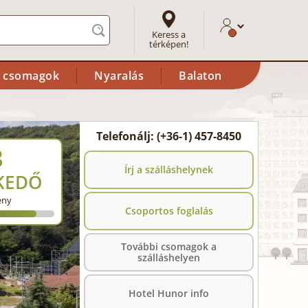
Keress a
térképen!
i csomagok
Nyaralás
Balaton
Telefonálj: (+36-1) 457-8450
3
Írj a szálláshelynek
KEDŐ
ény
Csoportos foglalás
További csomagok a
szálláshelyen
Hotel Hunor info