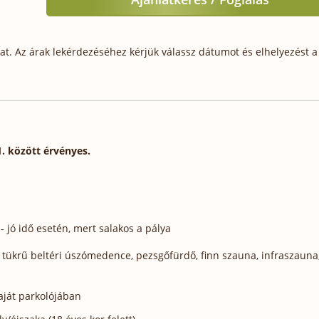
t. Az árak lekérdezéséhez kérjük válassz dátumot és elhelyezést a 
1. között érvényes.
- jó idő esetén, mert salakos a pálya
tt tükrű beltéri úszómedence, pezsgőfürdő, finn szauna, infraszauna
aját parkolójában