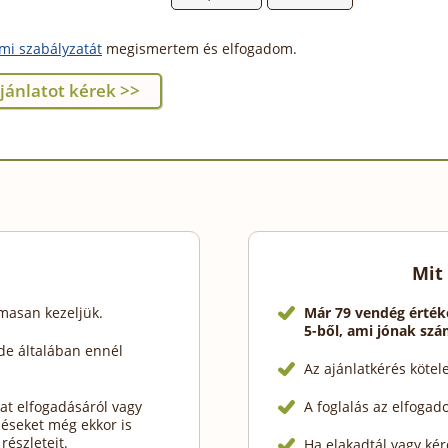
mi szabályzatát
megismertem és elfogadom.
Mit
lmasan kezeljük.
Már 79 vendég érték
5-ből, ami jónak szá
de általában ennél
Az ajánlatkérés köte
at elfogadásáról vagy
A foglalás az elfogad
déseket még ekkor is
részleteit.
Ha elakadtál vagy kér