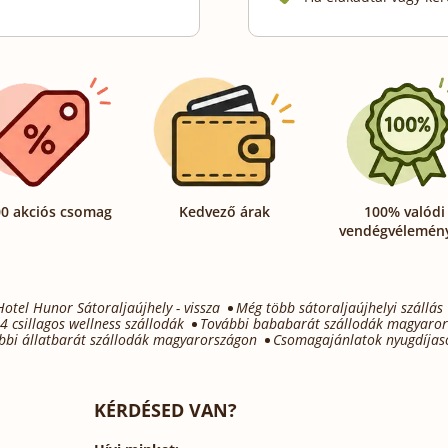
0 akciós csomag
Kedvező árak
100% valódi
vendégvélemén
Hotel Hunor Sátoraljaújhely - vissza
Még több sátoraljaújhelyi szállás
4 csillagos wellness szállodák
További bababarát szállodák magyaro
bbi állatbarát szállodák magyarországon
Csomagajánlatok nyugdíjas
KÉRDÉSED VAN?