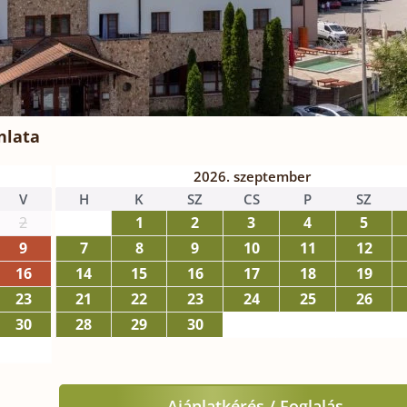
nlata
2026. szeptember
V
H
K
SZ
CS
P
SZ
2
1
2
3
4
5
9
7
8
9
10
11
12
16
14
15
16
17
18
19
23
21
22
23
24
25
26
30
28
29
30
Ajánlatkérés / Foglalás