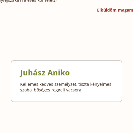
/éjszaka (18 éves kor felett)
Elküldöm maga
Juhász Aniko
Kellemes kedves személyzet, tiszta kényelmes
szoba, bőséges reggeli vacsora.