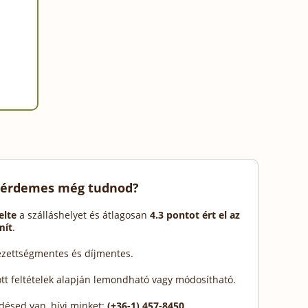
 érdemes még tudnod?
elte
a szálláshelyet és átlagosan
4.3 pontot ért el az
mít
.
lezettségmentes és díjmentes.
ott feltételek alapján lemondható vagy módosítható.
désed van, hívj minket:
(+36-1) 457-8450