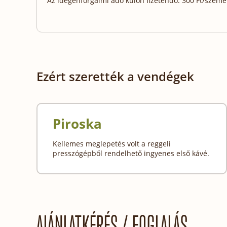
Az idegenforgalmi adó külön fizetendő: 300 Ft/személy
Ezért szerették a vendégek
Piroska
Kellemes meglepetés volt a reggeli
presszógépből rendelhető ingyenes első kávé.
AJÁNLATKÉRÉS / FOGLALÁS