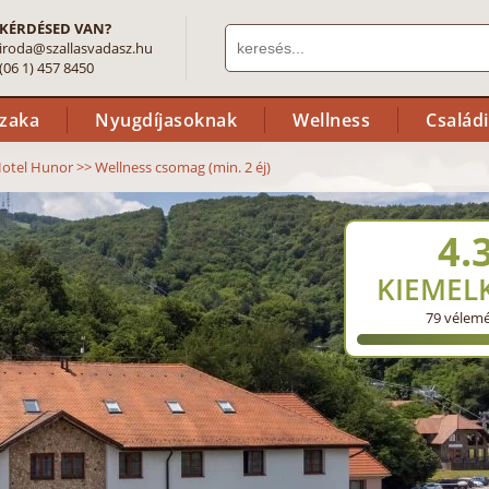
KÉRDÉSED VAN?
iroda@szallasvadasz.hu
(06 1) 457 8450
szaka
Nyugdíjasoknak
Wellness
Család
otel Hunor
>>
Wellness csomag (min. 2 éj)
4.
KIEMEL
79
vélem