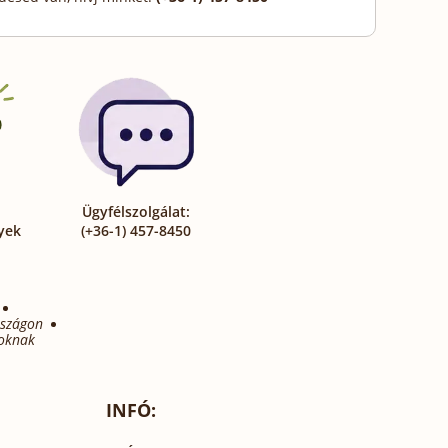
Ügyfélszolgálat:
yek
(+36-1) 457-8450
rszágon
oknak
INFÓ: