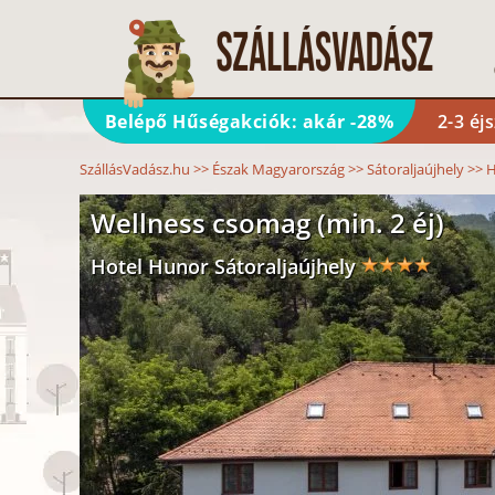
Belépő Hűségakciók: akár -28%
2-3 éj
SzállásVadász.hu
>>
Észak Magyarország
>>
Sátoraljaújhely
>>
H
Wellness csomag (min. 2 éj)
Hotel Hunor Sátoraljaújhely