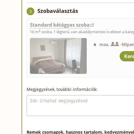
Szobaválasztás
3
Standard kétágyas szoba
2
16 m
szoba, 1 légterű, van akadálymentes is ebben a kate
max.
-
félpa
Megjegyzések, további információk:
Remek csomagok, hasznos tartalom, kedvezmények a