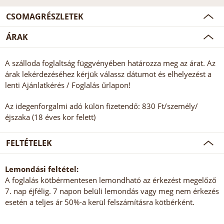
CSOMAGRÉSZLETEK
ÁRAK
A szálloda foglaltság függvényében határozza meg az árat. Az
árak lekérdezéséhez kérjük válassz dátumot és elhelyezést a
lenti Ajánlatkérés / Foglalás űrlapon!
Az idegenforgalmi adó külön fizetendő: 830 Ft/személy/
éjszaka (18 éves kor felett)
FELTÉTELEK
Lemondási feltétel:
A foglalás kötbérmentesen lemondható az érkezést megelőző
7. nap éjfélig. 7 napon belüli lemondás vagy meg nem érkezés
esetén a teljes ár 50%-a kerül felszámításra kötbérként.