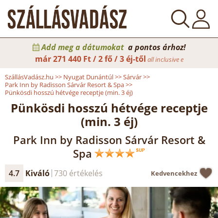
Add meg a dátumokat
a pontos árhoz!
már
271 440 Ft / 2 fő / 3 éj-től
all inclusive e
SzállásVadász.hu
>>
Nyugat Dunántúl
>>
Sárvár
>>
Park Inn by Radisson Sárvár Resort & Spa
>>
Pünkösdi hosszú hétvége receptje (min. 3 éj)
Pünkösdi hosszú hétvége receptje
(min. 3 éj)
Park Inn by Radisson Sárvár Resort &
Spa
4.7
Kiváló
730 értékelés
Kedvencekhez