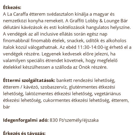
Étkezés:
A La Caraffa étterem svédasztalon kínálja a magyar és
nemzetközi konyha remekeit. A Graffiti Lobby & Lounge Bár
délutáni kávézások és esti koktélozások hangulatos helyszíne.
A vendégek az all inclusive ellátás során egész nap
finomabbnál finomabb ételek, snackek, üdítők és alkoholos
italok közül válogathatnak. Az ebéd 11:30-14:00-ig érhető el a
vendégek részére. Legyenek kedvesek előre jelezni, ha
valamilyen speciális étrendet követnek, hogy megfelelő
ételekkel készülhessen a szálloda az Önök részére.
Éttermi szolgáltatások:
bankett rendezési lehetőség,
étterem / kávézó, szobaszervíz, gluténmentes étkezési
lehetőség, laktózmentes étkezési lehetőség, vegetáriánus
étkezési lehetőség, cukormentes étkezési lehetőség, étterem,
bár
Idegenforgalmi adó:
830 Ft/személy/éjszaka
Érkezés és távozás: