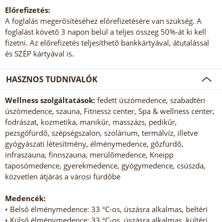
Előrefizetés:
A foglalás megerősítéséhez előrefizetésére van szükség. A
foglalást követő 3 napon belül a teljes összeg 50%-át ki kell
fizetni. Az előrefizetés teljesíthető bankkártyával, átutalással
és SZÉP kártyával is.
HASZNOS TUDNIVALÓK
Wellness szolgáltatások:
fedett úszómedence, szabadtéri
úszómedence, szauna, Fitnessz center, Spa & wellness center,
fodrászat, kozmetika, manikűr, masszázs, pedikűr,
pezsgőfürdő, szépségszalon, szolárium, termálvíz, illetve
gyógyászati létesítmény, élménymedence, gőzfürdő,
infraszauna, finnszauna, merülőmedence, Kneipp
taposómedence, gyerekmedence, gyógymedence, csúszda,
közvetlen átjárás a városi fürdőbe
Medencék:
• Belső élménymedence: 33 °C-os, úszásra alkalmas, beltéri
• Külső élménymedence: 33 °C-os, úszásra alkalmas, kültéri