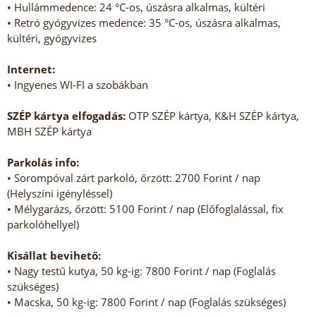
• Hullámmedence: 24 °C-os, úszásra alkalmas, kültéri
• Retró gyógyvizes medence: 35 °C-os, úszásra alkalmas,
kültéri, gyógyvizes
Internet:
• Ingyenes WI-FI a szobákban
SZÉP kártya elfogadás:
OTP SZÉP kártya, K&H SZÉP kártya,
MBH SZÉP kártya
Parkolás info:
• Sorompóval zárt parkoló, őrzött: 2700 Forint / nap
(Helyszíni igényléssel)
• Mélygarázs, őrzött: 5100 Forint / nap (Előfoglalással, fix
parkolóhellyel)
Kisállat bevihető:
• Nagy testű kutya, 50 kg-ig: 7800 Forint / nap (Foglalás
szükséges)
• Macska, 50 kg-ig: 7800 Forint / nap (Foglalás szükséges)