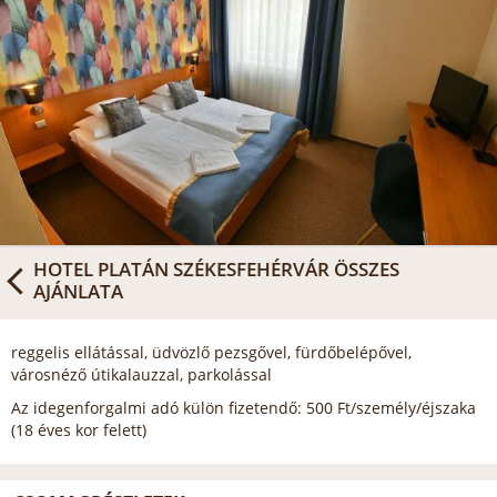
HOTEL PLATÁN SZÉKESFEHÉRVÁR
ÖSSZES
AJÁNLATA
reggelis ellátással, üdvözlő pezsgővel, fürdőbelépővel,
városnéző útikalauzzal, parkolással
Az idegenforgalmi adó külön fizetendő: 500 Ft/személy/éjszaka
(18 éves kor felett)