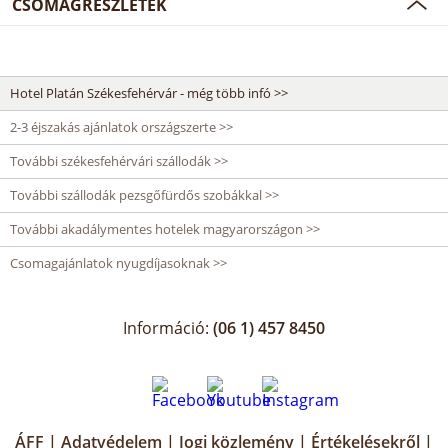
CSOMAGRÉSZLETEK
Hotel Platán Székesfehérvár - még több infó >>
2-3 éjszakás ajánlatok országszerte >>
További székesfehérvári szállodák >>
További szállodák pezsgőfürdős szobákkal >>
További akadálymentes hotelek magyarországon >>
Csomagajánlatok nyugdíjasoknak >>
Információ:
(06 1) 457 8450
ÁFF
|
Adatvédelem
|
Jogi közlemény
|
Értékelésekről
|