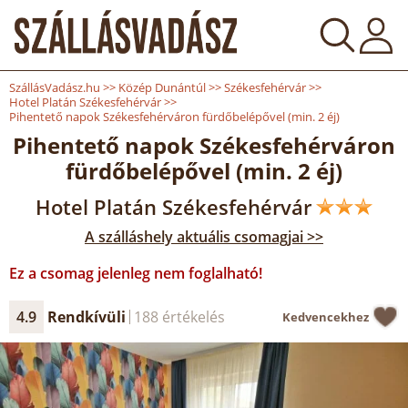
SzállásVadász.hu
>>
Közép Dunántúl
>>
Székesfehérvár
>>
Hotel Platán Székesfehérvár
>>
Pihentető napok Székesfehérváron fürdőbelépővel (min. 2 éj)
Pihentető napok Székesfehérváron
fürdőbelépővel (min. 2 éj)
Hotel Platán Székesfehérvár
A szálláshely aktuális csomagjai >>
Ez a csomag jelenleg nem foglalható!
4.9
Rendkívüli
188 értékelés
Kedvencekhez