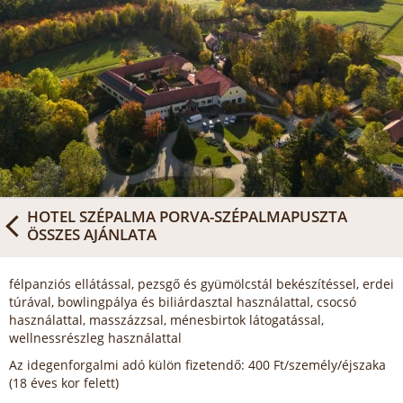
HOTEL SZÉPALMA PORVA-SZÉPALMAPUSZTA
ÖSSZES AJÁNLATA
félpanziós ellátással, pezsgő és gyümölcstál bekészítéssel, erdei
túrával, bowlingpálya és biliárdasztal használattal, csocsó
használattal, masszázzsal, ménesbirtok látogatással,
wellnessrészleg használattal
Az idegenforgalmi adó külön fizetendő: 400 Ft/személy/éjszaka
(18 éves kor felett)