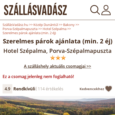
SzállásVadász.hu
>>
Közép Dunántúl
>>
Bakony
>>
Porva-Szépalmapuszta
>>
Hotel Szépalma
>>
Szerelmes párok ajánlata (min. 2 éj)
Szerelmes párok ajánlata (min. 2 éj)
Hotel Szépalma, Porva-Szépalmapuszta
A szálláshely aktuális csomagjai >>
Ez a csomag jelenleg nem foglalható!
4.9
Rendkívüli
114 értékelés
Kedvencekhez