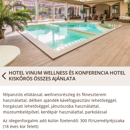
HOTEL VINUM WELLNESS ÉS KONFERENCIA HOTEL
KISKŐRÖS
ÖSSZES AJÁNLATA
félpanziós ellátással, wellnessrészleg és fitneszterem
használattal, délben ajándék kávéfogyasztási lehetőséggel,
horgászati lehetőséggel, játszószoba használattal,
múzeumbelépővel, kerékpár használattal, parkolással
Az idegenforgalmi adó külön fizetendő: 300 Ft/személy/éjszaka
(18 éves kor felett)