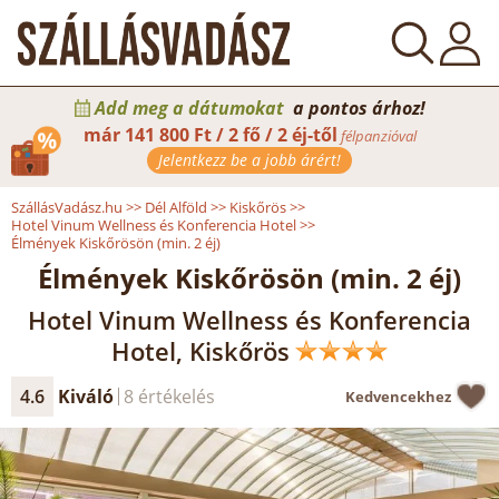
Add meg a dátumokat
a pontos árhoz!
már
141 800 Ft / 2 fő / 2 éj-től
félpanzióval
Jelentkezz be a jobb árért!
SzállásVadász.hu
>>
Dél Alföld
>>
Kiskőrös
>>
Hotel Vinum Wellness és Konferencia Hotel
>>
Élmények Kiskőrösön (min. 2 éj)
Élmények Kiskőrösön (min. 2 éj)
Hotel Vinum Wellness és Konferencia
Hotel, Kiskőrös
4.6
Kiváló
8 értékelés
Kedvencekhez