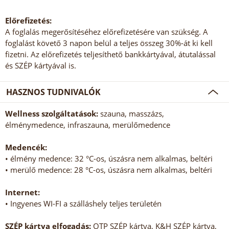
Előrefizetés:
A foglalás megerősítéséhez előrefizetésére van szükség. A
foglalást követő 3 napon belül a teljes összeg 30%-át ki kell
fizetni. Az előrefizetés teljesíthető bankkártyával, átutalással
és SZÉP kártyával is.
HASZNOS TUDNIVALÓK
Wellness szolgáltatások:
szauna, masszázs,
élménymedence, infraszauna, merülőmedence
Medencék:
• élmény medence: 32 °C-os, úszásra nem alkalmas, beltéri
• merülő medence: 28 °C-os, úszásra nem alkalmas, beltéri
Internet:
• Ingyenes WI-FI a szálláshely teljes területén
SZÉP kártya elfogadás:
OTP SZÉP kártya, K&H SZÉP kártya,