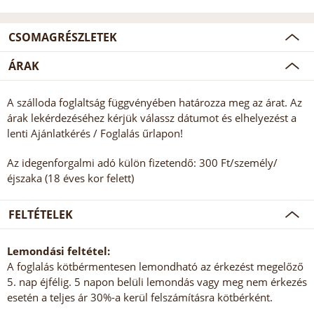
CSOMAGRÉSZLETEK
ÁRAK
A szálloda foglaltság függvényében határozza meg az árat. Az
árak lekérdezéséhez kérjük válassz dátumot és elhelyezést a
lenti Ajánlatkérés / Foglalás űrlapon!
Az idegenforgalmi adó külön fizetendő: 300 Ft/személy/
éjszaka (18 éves kor felett)
FELTÉTELEK
Lemondási feltétel:
A foglalás kötbérmentesen lemondható az érkezést megelőző
5. nap éjfélig. 5 napon belüli lemondás vagy meg nem érkezés
esetén a teljes ár 30%-a kerül felszámításra kötbérként.