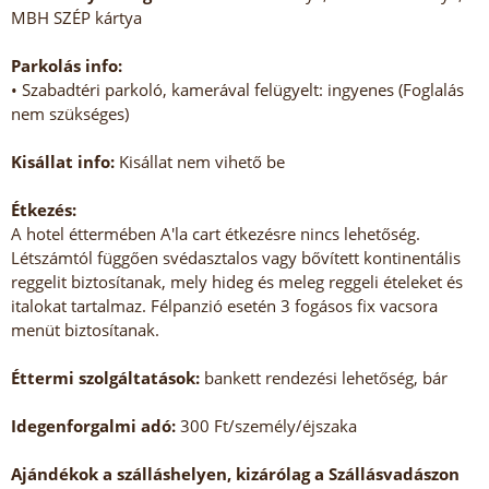
MBH SZÉP kártya
Parkolás info:
• Szabadtéri parkoló, kamerával felügyelt: ingyenes (Foglalás
nem szükséges)
Kisállat info:
Kisállat nem vihető be
Étkezés:
A hotel éttermében A'la cart étkezésre nincs lehetőség.
Létszámtól függően svédasztalos vagy bővített kontinentális
reggelit biztosítanak, mely hideg és meleg reggeli ételeket és
italokat tartalmaz. Félpanzió esetén 3 fogásos fix vacsora
menüt biztosítanak.
Éttermi szolgáltatások:
bankett rendezési lehetőség, bár
Idegenforgalmi adó:
300 Ft/személy/éjszaka
Ajándékok a szálláshelyen, kizárólag a Szállásvadászon