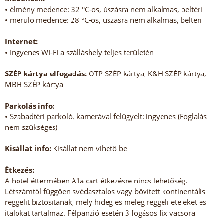
• élmény medence: 32 °C-os, úszásra nem alkalmas, beltéri
• merülő medence: 28 °C-os, úszásra nem alkalmas, beltéri
Internet:
• Ingyenes WI-FI a szálláshely teljes területén
SZÉP kártya elfogadás:
OTP SZÉP kártya, K&H SZÉP kártya,
MBH SZÉP kártya
Parkolás info:
• Szabadtéri parkoló, kamerával felügyelt: ingyenes (Foglalás
nem szükséges)
Kisállat info:
Kisállat nem vihető be
Étkezés:
A hotel éttermében A'la cart étkezésre nincs lehetőség.
Létszámtól függően svédasztalos vagy bővített kontinentális
reggelit biztosítanak, mely hideg és meleg reggeli ételeket és
italokat tartalmaz. Félpanzió esetén 3 fogásos fix vacsora