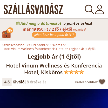
Add meg a dátumokat
a pontos árhoz!
már
49 950 Ft / 2 fő / éj-től
reggelivel
Jelentkezz be a jobb árért!
SzállásVadász.hu
>>
Dél Alföld
>>
Kiskőrös
>>
Hotel Vinum Wellness és Konferencia Hotel
>>
Legjobb ár (1 éjtől)
Legjobb ár (1 éjtől)
Hotel Vinum Wellness és Konferencia
Hotel, Kiskőrös
4.6
Kiváló
8 értékelés
Kedvencekhez