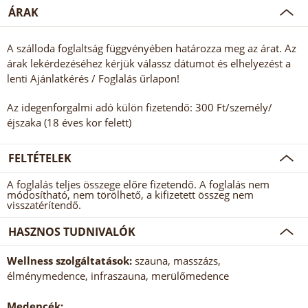
ÁRAK
A szálloda foglaltság függvényében határozza meg az árat. Az
árak lekérdezéséhez kérjük válassz dátumot és elhelyezést a
lenti Ajánlatkérés / Foglalás űrlapon!
Az idegenforgalmi adó külön fizetendő: 300 Ft/személy/
éjszaka (18 éves kor felett)
FELTÉTELEK
A foglalás teljes összege előre fizetendő. A foglalás nem
módosítható, nem törölhető, a kifizetett összeg nem
visszatérítendő.
HASZNOS TUDNIVALÓK
Wellness szolgáltatások:
szauna, masszázs,
élménymedence, infraszauna, merülőmedence
Medencék: