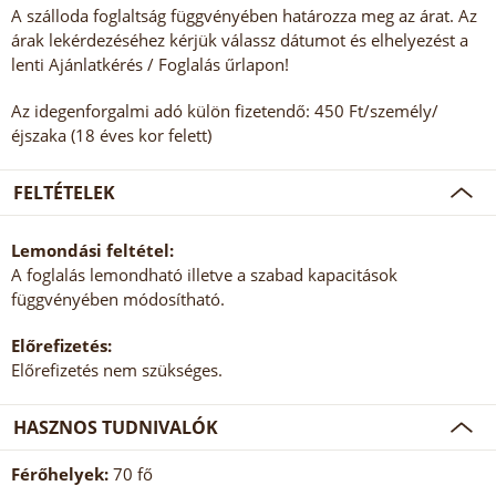
A szálloda foglaltság függvényében határozza meg az árat. Az
árak lekérdezéséhez kérjük válassz dátumot és elhelyezést a
lenti Ajánlatkérés / Foglalás űrlapon!
Az idegenforgalmi adó külön fizetendő: 450 Ft/személy/
éjszaka (18 éves kor felett)
FELTÉTELEK
Lemondási feltétel:
A foglalás lemondható illetve a szabad kapacitások
függvényében módosítható.
Előrefizetés:
Előrefizetés nem szükséges.
HASZNOS TUDNIVALÓK
Férőhelyek:
70 fő