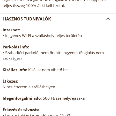
teljes összeg 100%-át ki kell fizetni.
HASZNOS TUDNIVALÓK
Internet:
• Ingyenes WI-FI a szálláshely teljes területén
Parkolás info:
• Szabadtéri parkoló, nem őrzött: ingyenes (Foglalás nem
szükséges)
Kisállat info:
Kisállat nem vihető be
Étkezés:
Nincs étterem a szálláshelyen.
Idegenforgalmi adó:
500 Ft/személy/éjszaka
Érkezés és távozás:
• Legkorábbi érkezés időpontja: 15:00