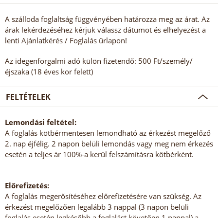
A szálloda foglaltság függvényében határozza meg az árat. Az
árak lekérdezéséhez kérjük válassz dátumot és elhelyezést a
lenti Ajánlatkérés / Foglalás űrlapon!
Az idegenforgalmi adó külön fizetendő: 500 Ft/személy/
éjszaka (18 éves kor felett)
FELTÉTELEK
Lemondási feltétel:
A foglalás kötbérmentesen lemondható az érkezést megelőző
2. nap éjfélig. 2 napon belüli lemondás vagy meg nem érkezés
esetén a teljes ár 100%-a kerül felszámításra kötbérként.
Előrefizetés:
A foglalás megerősítéséhez előrefizetésére van szükség. Az
érkezést megelőzően legalább 3 nappal (3 napon belüli
foglalás esetén legkésőbb a foglalást követően 1 nappal) a