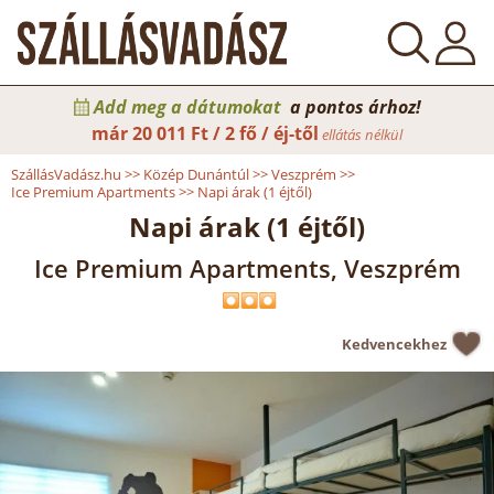
Add meg a dátumokat
a pontos árhoz!
már
20 011 Ft / 2 fő / éj-től
ellátás nélkül
SzállásVadász.hu
>>
Közép Dunántúl
>>
Veszprém
>>
Ice Premium Apartments
>>
Napi árak (1 éjtől)
Napi árak (1 éjtől)
Ice Premium Apartments, Veszprém
Kedvencekhez