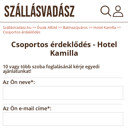
SzállásVadász.hu
>>
Észak Alföld
>>
Balmazújváros
>>
Hotel Kamilla
>>
Csoportos érdeklődés
Csoportos érdeklődés - Hotel
Kamilla
10 vagy több szoba foglalásánál kérje egyedi
ajánlatunkat!
Az Ön neve*:
Az Ön e-mail címe*: