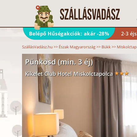
Belépő Hűségakciók: akár -28%
2-3 éj
SzállásVadász.hu
>>
Észak Magyarország
>>
Bükk
>>
Miskolctap
Pünkösd (min. 3 éj)
Kikelet Club Hotel Miskolctapolca