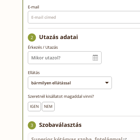
E-mail
Utazás adatai
2
Érkezés / Utazás
Ellátás
Szeretnél kisállatot magaddal vinni?
IGEN
NEM
Szobaválasztás
3
Superior kétágyas szoba, fotelággyal