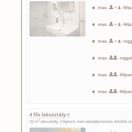
max.
+
-
félp
max.
+
-
félp
max.
+
-
regg
max.
-
reggel
max.
-
félpa
max.
-
félpa
4 fős lakosztály
2
32 m
lakosztály, 2 légterű, nem akadálymentes, felsőbb sz