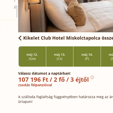
Kikelet Club Hotel Miskolctapolca
össze
máj 12.
máj 13.
máj 14.
má
(Sze)
(Cs)
(P)
(
Válassz dátumot a naptárban!
107 196 Ft / 2 fő / 3 éjtől
csodás félpanzióval
A szálloda foglaltság függvényében határozza meg az ára
űrlapon!