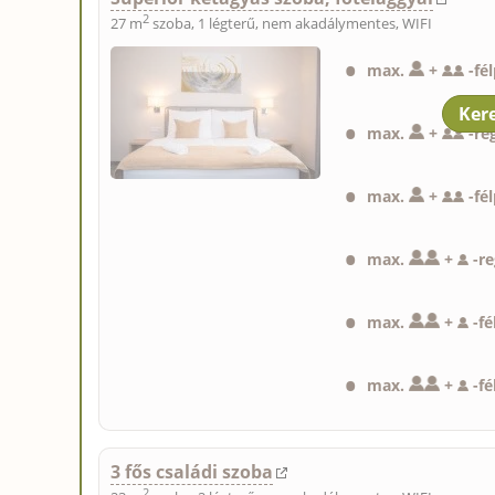
2
27 m
szoba, 1 légterű, nem akadálymentes, WIFI
max.
+
-
fé
max.
+
-
re
max.
+
-
fé
max.
+
-
re
max.
+
-
fé
max.
+
-
fé
3 fős családi szoba
2