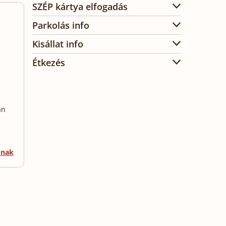
SZÉP kártya elfogadás
Parkolás info
Kisállat info
Étkezés
án
mnak