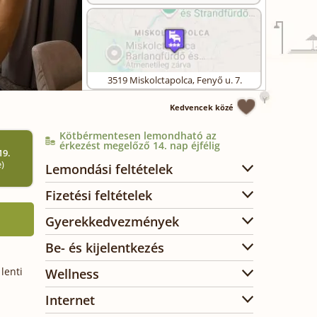
3519
Miskolctapolca
,
Fenyő u. 7.
Kedvencek közé
Kötbérmentesen lemondható az
érkezést megelőző 14. nap éjfélig
19.
e)
Lemondási feltételek
Fizetési feltételek
Gyerekkedvezmények
Be- és kijelentkezés
lenti
Wellness
Internet