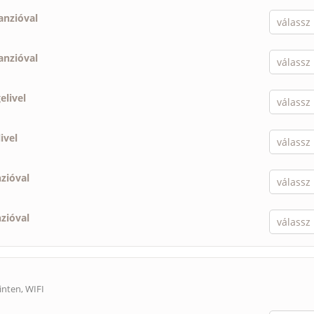
anzióval
anzióval
elivel
ivel
nzióval
nzióval
inten, WIFI