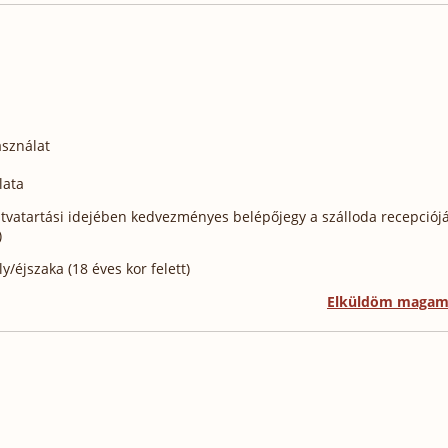
sználat
lata
vatartási idejében kedvezményes belépőjegy a szálloda recepciój
)
/éjszaka (18 éves kor felett)
Elküldöm maga