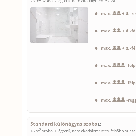
23 m
szoba, 2 légterű, nem akadálymentes, WIFI
max.
+
-
re
max.
+
-
fé
max.
+
-
fé
max.
-
fél
max.
-
fél
max.
-
regg
Standard különágyas szoba
2
16 m
szoba, 1 légterű, nem akadálymentes, felsőbb szinte