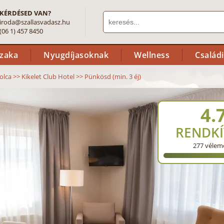
KÉRDÉSED VAN?
iroda@szallasvadasz.hu
(06 1) 457 8450
szaka
Nyugdíjasoknak
Wellness
Család
olca
>>
Kikelet Club Hotel
>>
Pünkösd (min. 3 éj)
4.
RENDKÍ
277
vélem