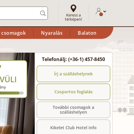
Keress a
térképen!
i csomagok
Nyaralás
Balaton
Telefonálj: (+36-1) 457-8450
7
Írj a szálláshelynek
VÜLI
ény
Csoportos foglalás
További csomagok a
szálláshelyen
Kikelet Club Hotel info