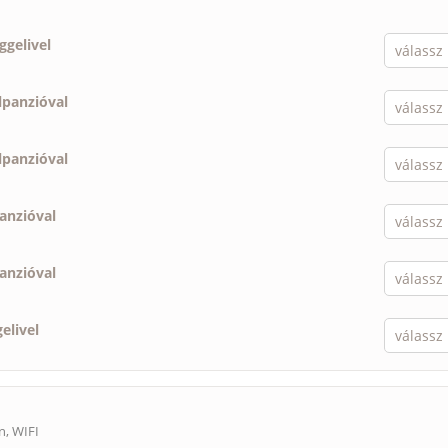
ggelivel
lpanzióval
lpanzióval
panzióval
panzióval
elivel
n, WIFI