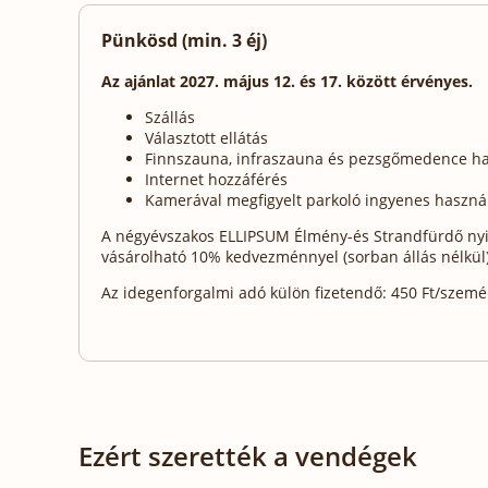
Pünkösd (min. 3 éj)
Az ajánlat 2027. május 12. és 17. között érvényes.
Szállás
Választott ellátás
Finnszauna, infraszauna és pezsgőmedence ha
Internet hozzáférés
Kamerával megfigyelt parkoló ingyenes haszná
A négyévszakos ELLIPSUM Élmény-és Strandfürdő nyit
vásárolható 10% kedvezménnyel (sorban állás nélkül
Az idegenforgalmi adó külön fizetendő: 450 Ft/személy
Ezért szerették a vendégek