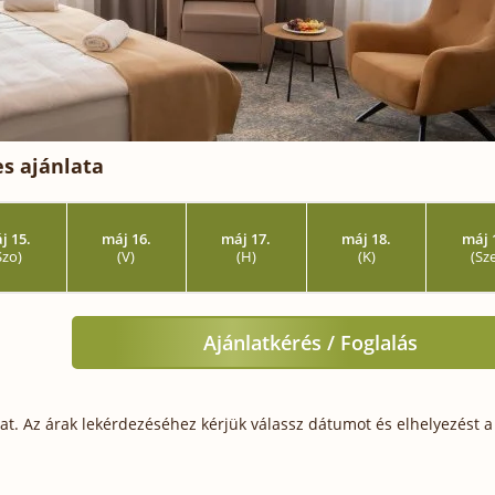
s ajánlata
j 15.
máj 16.
máj 17.
máj 18.
máj 
Szo)
(V)
(H)
(K)
(Sz
Ajánlatkérés / Foglalás
t. Az árak lekérdezéséhez kérjük válassz dátumot és elhelyezést a 