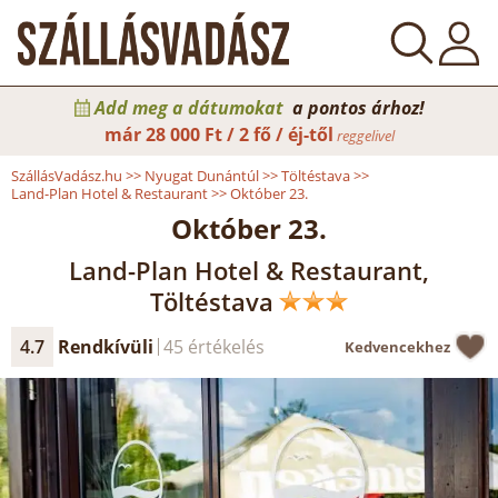
Add meg a dátumokat
a pontos árhoz!
már
28 000 Ft / 2 fő / éj-től
reggelivel
SzállásVadász.hu
>>
Nyugat Dunántúl
>>
Töltéstava
>>
Land-Plan Hotel & Restaurant
>>
Október 23.
Október 23.
Land-Plan Hotel & Restaurant,
Töltéstava
4.7
Rendkívüli
45 értékelés
Kedvencekhez