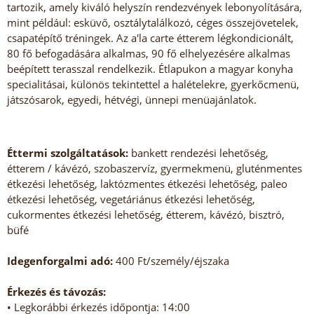
tartozik, amely kiváló helyszín rendezvények lebonyolítására,
mint például: esküvő, osztálytalálkozó, céges összejövetelek,
csapatépítő tréningek. Az a'la carte étterem légkondicionált,
80 fő befogadására alkalmas, 90 fő elhelyezésére alkalmas
beépített terasszal rendelkezik. Étlapukon a magyar konyha
specialitásai, különös tekintettel a halételekre, gyerkőcmenü,
játszósarok, egyedi, hétvégi, ünnepi menüajánlatok.
Éttermi szolgáltatások:
bankett rendezési lehetőség,
étterem / kávézó, szobaszervíz, gyermekmenü, gluténmentes
étkezési lehetőség, laktózmentes étkezési lehetőség, paleo
étkezési lehetőség, vegetáriánus étkezési lehetőség,
cukormentes étkezési lehetőség, étterem, kávézó, bisztró,
büfé
Idegenforgalmi adó:
400 Ft/személy/éjszaka
Érkezés és távozás:
• Legkorábbi érkezés időpontja: 14:00