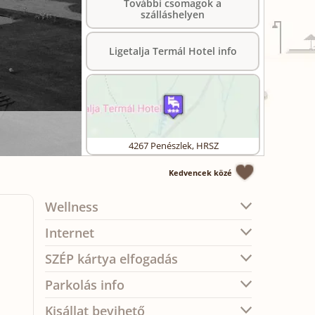
További csomagok a
szálláshelyen
Ligetalja Termál Hotel info
4267
Penészlek
,
HRSZ
Kedvencek közé
Wellness
Internet
SZÉP kártya elfogadás
Parkolás info
Kisállat bevihető