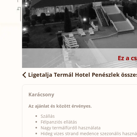
Ez a 
Ligetalja Termál Hotel Penészlek
össze
Karácsony
Az ajánlat és között érvényes.
Szállás
Félpanziós ellátás
Nagy termálfürdő használata
Hideg vizes strand medence szezonális használ