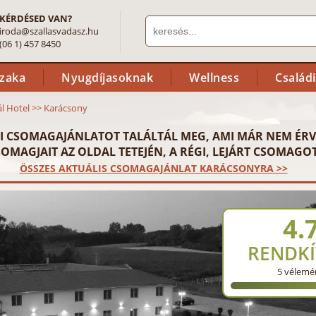
KÉRDÉSED VAN?
iroda@szallasvadasz.hu
(06 1) 457 8450
szaka
Nyugdíjasoknak
Wellness
Család
ál Hotel
>>
Karácsony
I CSOMAGAJÁNLATOT TALÁLTÁL MEG, AMI MÁR NEM ÉRV
OMAGJAIT AZ OLDAL TETEJÉN, A RÉGI, LEJÁRT CSOMAGOT
ÖSSZES AKTUÁLIS CSOMAGAJÁNLAT KARÁCSONYRA >>
4.
RENDKÍ
5
vélemé