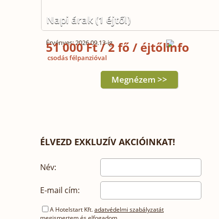
Napi árak (1 éjtől)
Érvényes: 2026.09.13-ig
51 000 Ft / 2 fő / éjtől
csodás félpanzióval
Megnézem >>
ÉLVEZD EXKLUZÍV AKCIÓINKAT!
Név:
E-mail cím:
A Hotelstart Kft.
adatvédelmi szabályzatát
megismertem és elfogadom.