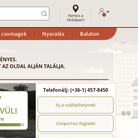
Keress a
térképen!
i csomagok
Nyaralás
Balaton
ÉNYES.
 AZ OLDAL ALJÁN TALÁLJA.
Telefonálj: (+36-1) 457-8450
7
Írj a szálláshelynek
VÜLI
ny
Csoportos foglalás