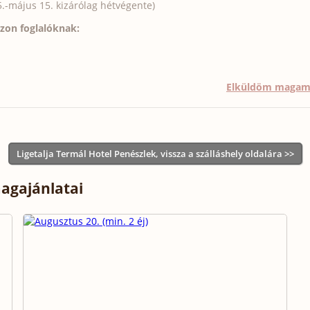
.-május 15. kizárólag hétvégente)
szon foglalóknak:
Elküldöm maga
Ligetalja Termál Hotel Penészlek, vissza a szálláshely oldalára >>
magajánlatai