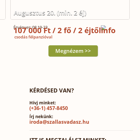
Augusztus 20. (min. 2 éj)
Érvényes: 08.19-23.
107 000 Ft / 2 fő / 2 éjtől
csodás félpanzióval
Megnézem >>
KÉRDÉSED VAN?
Hívj minket:
(+36-1) 457-8450
Írj nekünk:
iroda@szallasvadasz.hu