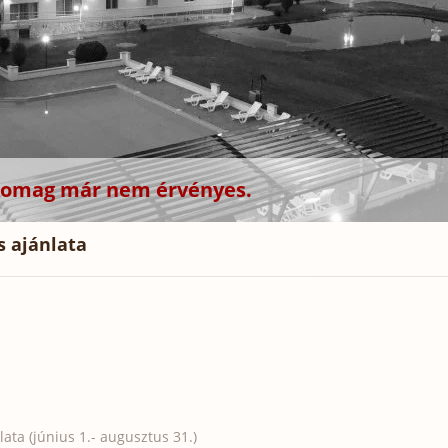
csomag már nem érvényes.
s ajánlata
ata (június 1.- augusztus 31.)