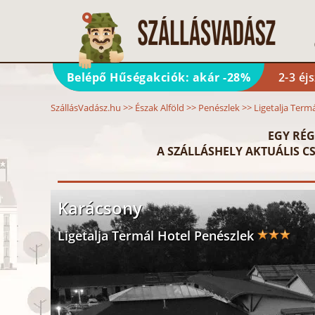
Belépő Hűségakciók: akár -28%
2-3 éj
SzállásVadász.hu
>>
Észak Alföld
>>
Penészlek
>>
Ligetalja Term
EGY RÉG
A SZÁLLÁSHELY AKTUÁLIS CS
Karácsony
Ligetalja Termál Hotel Penészlek