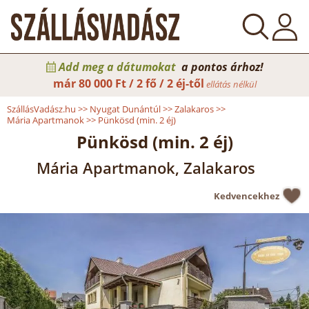
Add meg a dátumokat
a pontos árhoz!
már
80 000 Ft / 2 fő / 2 éj-től
ellátás nélkül
SzállásVadász.hu
>>
Nyugat Dunántúl
>>
Zalakaros
>>
Mária Apartmanok
>>
Pünkösd (min. 2 éj)
Pünkösd (min. 2 éj)
Mária Apartmanok, Zalakaros
Kedvencekhez