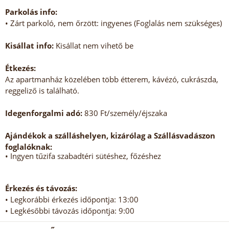
Parkolás info:
• Zárt parkoló, nem őrzött: ingyenes (Foglalás nem szükséges)
Kisállat info:
Kisállat nem vihető be
Étkezés:
Az apartmanház közelében több étterem, kávézó, cukrászda,
reggeliző is található.
Idegenforgalmi adó:
830 Ft/személy/éjszaka
Ajándékok a szálláshelyen, kizárólag a Szállásvadászon
foglalóknak:
• Ingyen tűzifa szabadtéri sütéshez, főzéshez
Érkezés és távozás:
• Legkorábbi érkezés időpontja: 13:00
• Legkésőbbi távozás időpontja: 9:00