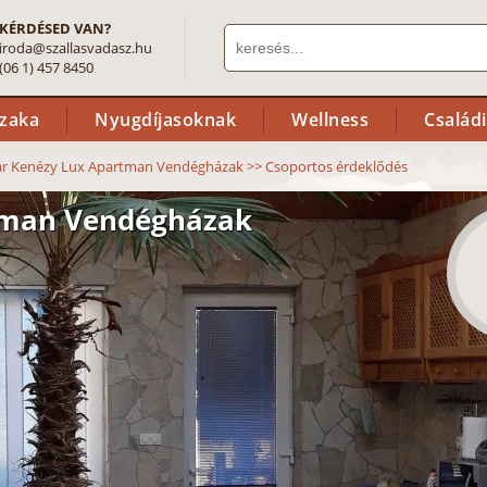
KÉRDÉSED VAN?
iroda@szallasvadasz.hu
(06 1) 457 8450
szaka
Nyugdíjasoknak
Wellness
Család
r Kenézy Lux Apartman Vendégházak
>>
Csoportos érdeklődés
tman Vendégházak