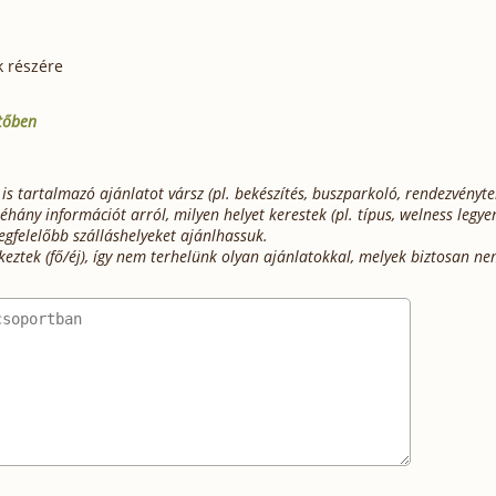
 részére
ítőben
 is tartalmazó ajánlatot vársz (pl. bekészítés, buszparkoló, rendezvényt
hány információt arról, milyen helyet kerestek (pl. típus, welness legye
egfelelőbb szálláshelyeket ajánlhassuk.
keztek (fő/éj), így nem terhelünk olyan ajánlatokkal, melyek biztosan n