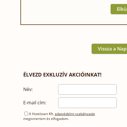
Elkü
Vissza a Na
ÉLVEZD EXKLUZÍV AKCIÓINKAT!
Név:
E-mail cím:
A Hotelstart Kft.
adatvédelmi szabályzatát
megismertem és elfogadom.