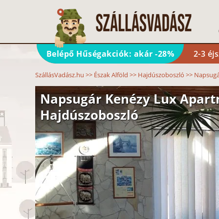
Belépő Hűségakciók: akár -28%
2-3 éj
SzállásVadász.hu
>>
Észak Alföld
>>
Hajdúszoboszló
>>
Napsugá
Napsugár Kenézy Lux Apar
Hajdúszoboszló