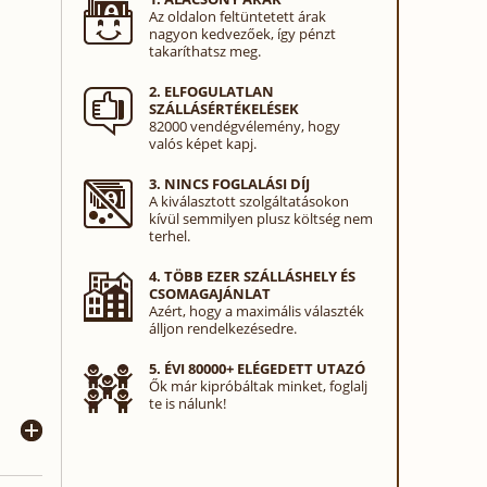
Az oldalon feltüntetett árak
nagyon kedvezőek, így pénzt
takaríthatsz meg.
2. ELFOGULATLAN
SZÁLLÁSÉRTÉKELÉSEK
82000 vendégvélemény, hogy
valós képet kapj.
3. NINCS FOGLALÁSI DÍJ
A kiválasztott szolgáltatásokon
kívül semmilyen plusz költség nem
terhel.
4. TÖBB EZER SZÁLLÁSHELY ÉS
CSOMAGAJÁNLAT
Azért, hogy a maximális választék
álljon rendelkezésedre.
5. ÉVI 80000+ ELÉGEDETT UTAZÓ
Ők már kipróbáltak minket, foglalj
te is nálunk!