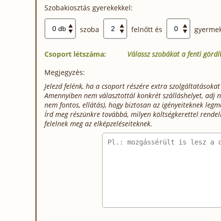
Szobakiosztás gyerekekkel:
szoba
felnőtt és
gyermek
Csoport létszáma:
Válassz szobákat a fenti görd
Megjegyzés:
Jelezd felénk, ha a csoport részére extra szolgáltatásokat
Amennyiben nem választottál konkrét szálláshelyet, adj né
nem fontos, ellátás), hogy biztosan az igényeiteknek legm
Írd meg részünkre továbbá, milyen költségkerettel rendel
felelnek meg az elképzeléseiteknek.