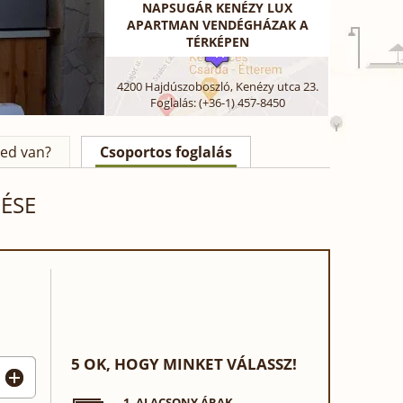
NAPSUGÁR KENÉZY LUX
Tisztaság
Étkezés
APARTMAN VENDÉGHÁZAK A
TÉRKÉPEN
Ár / érték arány
Elhelyezkedés
4200
Hajdúszoboszló
,
Kenézy utca 23.
Foglalás: (+36-1) 457-8450
ed van?
Csoportos foglalás
ÉSE
5 OK, HOGY MINKET VÁLASSZ!
1. ALACSONY ÁRAK