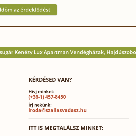
ldöm az érdeklődést
psugár Kenézy Lux Apartman Vendégházak, Hajdúszobos
KÉRDÉSED VAN?
Hívj minket:
(+36-1) 457-8450
Írj nekünk:
iroda@szallasvadasz.hu
ITT IS MEGTALÁLSZ MINKET: