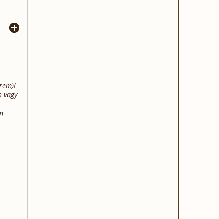
erem)!
n vagy
em