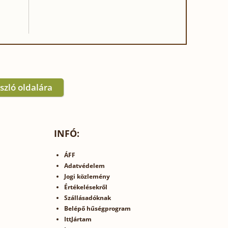
zló oldalára
INFÓ:
ÁFF
Adatvédelem
Jogi közlemény
Értékelésekről
Szállásadóknak
Belépő hűségprogram
IttJártam