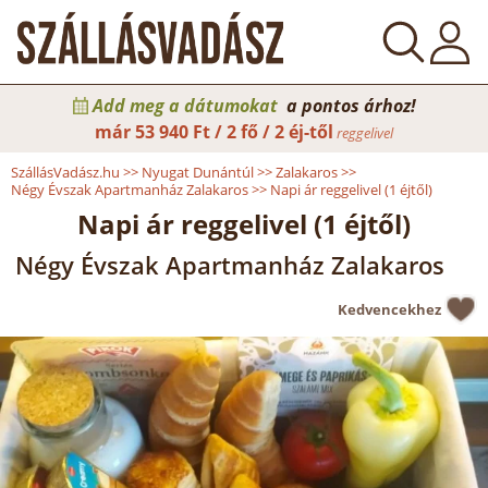
Add meg a dátumokat
a pontos árhoz!
már
53 940 Ft / 2 fő / 2 éj-től
reggelivel
SzállásVadász.hu
>>
Nyugat Dunántúl
>>
Zalakaros
>>
Négy Évszak Apartmanház Zalakaros
>>
Napi ár reggelivel (1 éjtől)
Napi ár reggelivel (1 éjtől)
Négy Évszak Apartmanház Zalakaros
Kedvencekhez