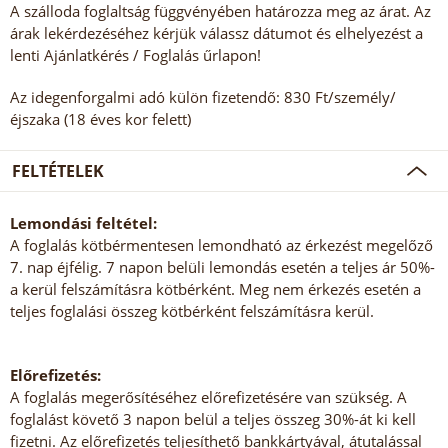
A szálloda foglaltság függvényében határozza meg az árat. Az
árak lekérdezéséhez kérjük válassz dátumot és elhelyezést a
lenti Ajánlatkérés / Foglalás űrlapon!
Az idegenforgalmi adó külön fizetendő: 830 Ft/személy/
éjszaka (18 éves kor felett)
FELTÉTELEK
Lemondási feltétel:
A foglalás kötbérmentesen lemondható az érkezést megelőző
7. nap éjfélig. 7 napon belüli lemondás esetén a teljes ár 50%-
a kerül felszámításra kötbérként. Meg nem érkezés esetén a
teljes foglalási összeg kötbérként felszámításra kerül.
Előrefizetés:
A foglalás megerősítéséhez előrefizetésére van szükség. A
foglalást követő 3 napon belül a teljes összeg 30%-át ki kell
fizetni. Az előrefizetés teljesíthető bankkártyával, átutalással