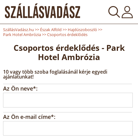
SzállásVadász.hu
>>
Észak Alföld
>>
Hajdúszoboszló
>>
Park Hotel Ambrózia
>>
Csoportos érdeklődés
Csoportos érdeklődés - Park
Hotel Ambrózia
10 vagy több szoba foglalásánál kérje egyedi
ajánlatunkat!
Az Ön neve*:
Az Ön e-mail címe*: