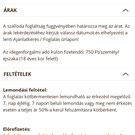
ÁRAK
A szálloda foglaltság függvényében határozza meg az árat. Az
árak lekérdezéséhez kérjük válassz dátumot és elhelyezést a
lenti Ajánlatkérés / Foglalás űrlapon!
Az idegenforgalmi adó külön fizetendő: 750 Ft/személy/
éjszaka (18 éves kor felett)
FELTÉTELEK
Lemondási feltétel:
A foglalás kötbérmentesen lemondható az érkezést megelőző
7. nap éjfélig. 7 napon belüli lemondás vagy meg nem érkezés
esetén a teljes ár 50%-a kerül felszámításra kötbérként.
Előrefizetés: