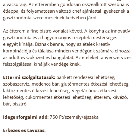
a vacsoráig. Az étteremben gondosan összeállított szezonális
étlappal és folyamatosan változó chef ajánlattal igyekeznek a
gasztronómia szerelmeseinek kedvében járni.
Az étterem a fine bistro vonalat követi. A konyha az innovatív
gasztronómia és a hagyományos receptek mesterséges
elegyét kínálja. Bíznak benne, hogy az ételek kreatív
kombinációja és tálalása minden vendégünk számára elhozza
az adott évszak ízeit és hangulatát. Az ételeket tányérszervízes
felszolgálással kínálják vendégeiknek.
Éttermi szolgáltatások:
bankett rendezési lehetőség,
szobaszervíz, medence bár, gluténmentes étkezési lehetőség,
laktózmentes étkezési lehetőség, vegetáriánus étkezési
lehetőség, cukormentes étkezési lehetőség, étterem, kávézó,
bár, bisztró
Idegenforgalmi adó:
750 Ft/személy/éjszaka
Érkezés és távozás: