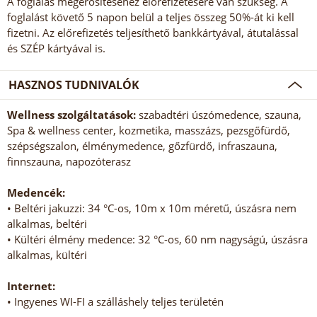
A foglalás megerősítéséhez előrefizetésére van szükség. A
foglalást követő 5 napon belül a teljes összeg 50%-át ki kell
fizetni. Az előrefizetés teljesíthető bankkártyával, átutalással
és SZÉP kártyával is.
HASZNOS TUDNIVALÓK
Wellness szolgáltatások:
szabadtéri úszómedence, szauna,
Spa & wellness center, kozmetika, masszázs, pezsgőfürdő,
szépségszalon, élménymedence, gőzfürdő, infraszauna,
finnszauna, napozóterasz
Medencék:
• Beltéri jakuzzi: 34 °C-os, 10m x 10m méretű, úszásra nem
alkalmas, beltéri
• Kültéri élmény medence: 32 °C-os, 60 nm nagyságú, úszásra
alkalmas, kültéri
Internet:
• Ingyenes WI-FI a szálláshely teljes területén