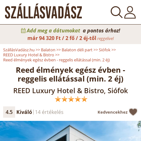
Add meg a dátumokat
a pontos árhoz!
már
94 320 Ft / 2 fő / 2 éj-től
reggelivel
SzállásVadász.hu
>>
Balaton
>>
Balaton déli part
>>
Siófok
>>
REED Luxury Hotel & Bistro
>>
Reed élmények egész évben - reggelis ellátással (min. 2 éj)
Reed élmények egész évben -
reggelis ellátással (min. 2 éj)
REED Luxury Hotel & Bistro, Siófok
4.5
Kiváló
14 értékelés
Kedvencekhez