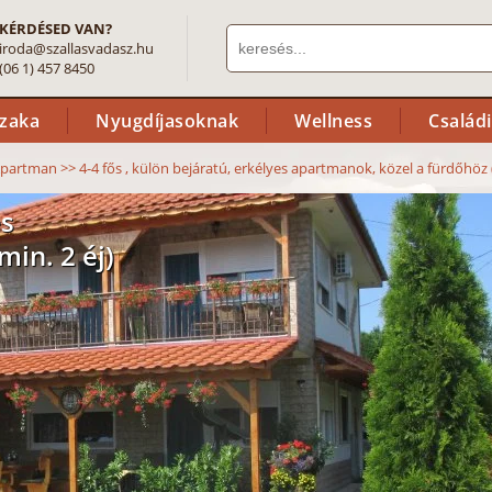
KÉRDÉSED VAN?
iroda@szallasvadasz.hu
(06 1) 457 8450
szaka
Nyugdíjasoknak
Wellness
Család
 Apartman
>>
4-4 fős , külön bejáratú, erkélyes apartmanok, közel a fürdőhöz (
es
in. 2 éj)