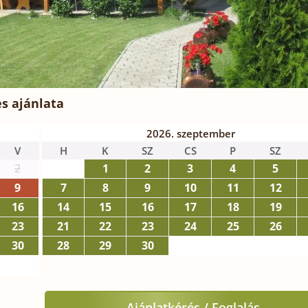
s ajánlata
2026. szeptember
V
H
K
SZ
CS
P
SZ
2
1
2
3
4
5
9
7
8
9
10
11
12
16
14
15
16
17
18
19
23
21
22
23
24
25
26
30
28
29
30
Ajánlatkérés / Foglalás