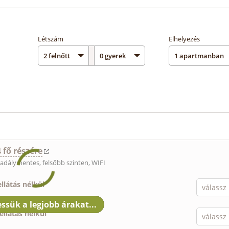
Létszám
Elhelyezés
 fő részére
kadálymentes, felsőbb szinten, WIFI
ellátás nélkül
ellátás nélkül