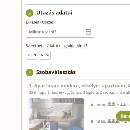
Utazás adatai
2
Érkezés / Utazás
Szeretnél kisállatot magaddal vinni?
IGEN
NEM
Szobaválasztás
3
1. Apartman: modern, erkélyes apartman, 4
2
33 m
apartman, erkély/terasz, 3 légterű, 2 szobás , nem a
max.
+
-
max.
+
-