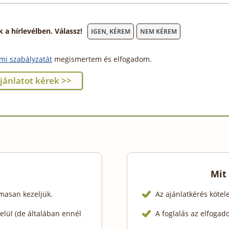
 hírlevélben. Válassz!
IGEN, KÉREM
NEM KÉREM
mi szabályzatát
megismertem és elfogadom.
Mit
lmasan kezeljük.
Az ajánlatkérés köte
lül (de általában ennél
A foglalás az elfogad