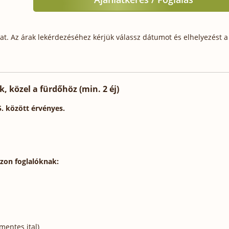
t. Az árak lekérdezéséhez kérjük válassz dátumot és elhelyezést a 
, közel a fürdőhöz (min. 2 éj)
5. között érvényes.
szon foglalóknak:
mentes ital)