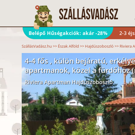
Belépő Hűségakciók: akár -28%
2-3 éj
SzállásVadász.hu
>>
Észak Alföld
>>
Hajdúszoboszló
>>
Riviera
4-4 fős , külön bejáratú, erkély
apartmanok, közel a fürdőhöz (m
Riviera Apartman Hajdúszoboszló