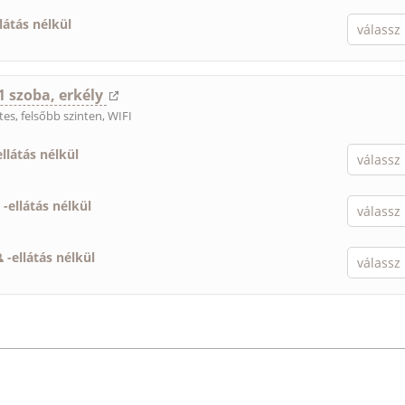
llátás nélkül
1 szoba, erkély
es, felsőbb szinten, WIFI
ellátás nélkül
-
ellátás nélkül
-
ellátás nélkül