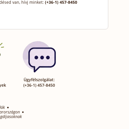
désed van, hívj minket:
(+36-1) 457-8450
Ügyfélszolgálat:
yek
(+36-1) 457-8450
dák
arországon
gdíjasoknak