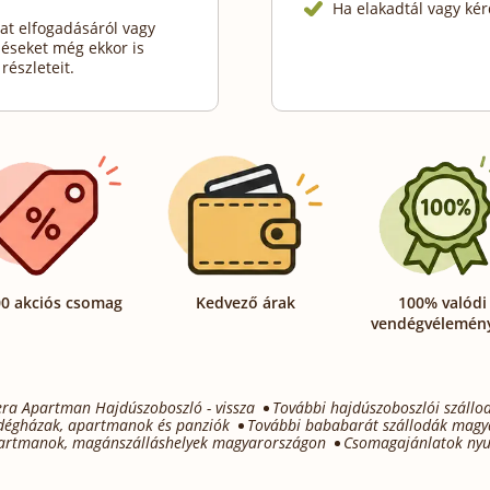
Ha elakadtál vagy kér
at elfogadásáról vagy
déseket még ekkor is
részleteit.
0 akciós csomag
Kedvező árak
100% valódi
vendégvélemén
era Apartman Hajdúszoboszló - vissza
További hajdúszoboszlói szállo
dégházak, apartmanok és panziók
További bababarát szállodák magy
artmanok, magánszálláshelyek magyarországon
Csomagajánlatok nyu