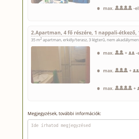
max.
-
e
2.Apartman, 4 fő részére, 1 nappali-étkező, 
2
35 m
apartman, erkély/terasz, 3 légterű, nem akadályment
max.
+
-
max.
+
max.
+
Megjegyzések, további információk: