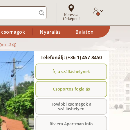
Keress a
térképen!
i csomagok
Nyaralás
Balaton
min. 2 éj)
Telefonálj: (+36-1) 457-8450
Írj a szálláshelynek
Csoportos foglalás
További csomagok a
szálláshelyen
Riviera Apartman info