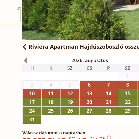
Riviera Apartman Hajdúszoboszló
össze
2026. augusztus
H
K
SZ
CS
P
SZ
1
3
4
5
6
7
8
10
11
12
13
14
15
17
18
19
20
21
22
24
25
26
27
28
29
31
Válassz dátumot a naptárban!