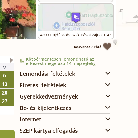
4200
Hajdúszoboszló
,
Pávai Vajna u. 43.
Kedvencek közé
Kötbérmentesen lemondható az
2026. október
érkezést megelőző 14. nap éjfélig
V
H
K
SZ
CS
P
SZ
Lemondási feltételek
6
1
2
3
13
5
6
7
8
9
10
Fizetési feltételek
20
12
13
14
15
16
17
Gyerekkedvezmények
27
19
20
21
22
23
24
Be- és kijelentkezés
26
27
28
29
30
31
Internet
SZÉP kártya elfogadás