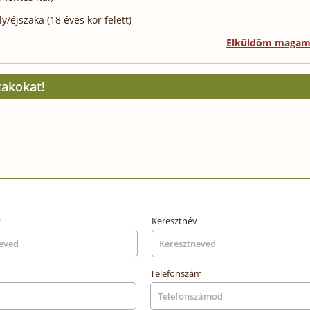
/éjszaka (18 éves kor felett)
Elküldöm maga
zakokat!
v
Keresztnév
rdőhöz (min. 2 éj)
Telefonszám