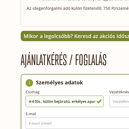
Az idegenforgalmi adó külön fizetendő: 750 Ft/személy
Mikor a legolcsóbb? Keresd az akciós idős
AJÁNLATKÉRÉS / FOGLALÁS
Személyes adatok
1
Csomag
Vezetékné
4-4 fős , külön bejáratú, erkélyes apartmanok, közel a fü
E-mail