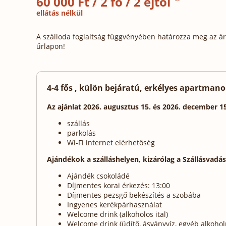
60 000 Ft / 2 fő / 2 éjtől
ellátás nélkül
A szálloda foglaltság függvényében határozza meg az ára
űrlapon!
4-4 fős , külön bejáratú, erkélyes apartmanok
Az ajánlat 2026. augusztus 15. és 2026. december 1
szállás
parkolás
Wi-Fi internet elérhetőség
Ajándékok a szálláshelyen, kizárólag a Szállásvadá
Ajándék csokoládé
Díjmentes korai érkezés: 13:00
Díjmentes pezsgő bekészítés a szobába
Ingyenes kerékpárhasználat
Welcome drink (alkoholos ital)
Welcome drink (üdítő, ásványvíz, egyéb alkohol