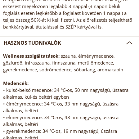
érkezést megelőzően legalább 3 nappal (3 napon belüli
foglalás esetén legkésőbb a foglalást követően 1 nappal) a
teljes összeg 50%-át ki kell fizetni. Az előrefizetés teljesíthető
bankkártyával, átutalással és SZÉP kártyával is.
HASZNOS TUDNIVALÓK
Wellness szolgáltatások:
szauna, élménymedence,
gőzfürdő, infraszauna, finnszauna, merülőmedence,
gyerekmedence, sodrómedence, sóbarlang, aromakabin
Medencék:
• külső-belső medence: 34 °C-os, 50 nm nagyságú, úszásra
alkalmas, kül-és beltéri egyben
• élménymedence: 34 °C-os, 33 nm nagyságú, úszásra
alkalmas, beltéri
• élménymedence: 34 °C-os, 43 nm nagyságú, úszásra
alkalmas, beltéri
• gyerekmedence: 34 °C-os, 19 nm nagyságú, úszásra
alkalmas, beltéri