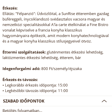
Étkezés:
Ellátás: "Félpanzió": Üdvözlőital, a SunRise étteremben gazdag
büféreggeli, ínycsiklandozó svédasztalos vacsora magyar és
nemzetközi specialitásokkal A'la carte ételkínálat a Fine Bistro
vonalat képviselve a francia konyha klasszikus
hagyományaira építkezik, amit modern konyhatechnologiával
és a magyar konyha klasszikus stílusjegyeivel ötvöz.
Éttermi szolgáltatások:
gluténmentes étkezési lehetőség,
laktózmentes étkezési lehetőség, étterem, bár
Idegenforgalmi adó:
800 Ft/személy/éjszaka
Érkezés és távozás:
• Legkorábbi érkezés időpontja: 15:00
• Legkésőbbi távozás időpontja: 11:00
SZABAD IDŐPONTOK
Betöltés folyamatban...