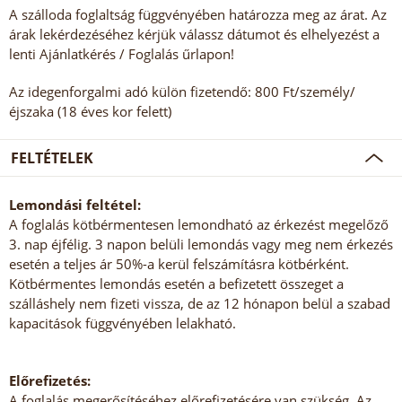
A szálloda foglaltság függvényében határozza meg az árat. Az
árak lekérdezéséhez kérjük válassz dátumot és elhelyezést a
lenti Ajánlatkérés / Foglalás űrlapon!
Az idegenforgalmi adó külön fizetendő: 800 Ft/személy/
éjszaka (18 éves kor felett)
FELTÉTELEK
Lemondási feltétel:
A foglalás kötbérmentesen lemondható az érkezést megelőző
3. nap éjfélig. 3 napon belüli lemondás vagy meg nem érkezés
esetén a teljes ár 50%-a kerül felszámításra kötbérként.
Kötbérmentes lemondás esetén a befizetett összeget a
szálláshely nem fizeti vissza, de az 12 hónapon belül a szabad
kapacitások függvényében lelakható.
Előrefizetés:
A foglalás megerősítéséhez előrefizetésére van szükség. Az