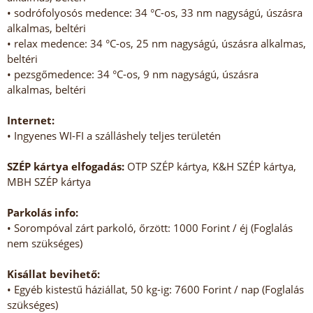
• sodrófolyosós medence: 34 °C-os, 33 nm nagyságú, úszásra
alkalmas, beltéri
• relax medence: 34 °C-os, 25 nm nagyságú, úszásra alkalmas,
beltéri
• pezsgőmedence: 34 °C-os, 9 nm nagyságú, úszásra
alkalmas, beltéri
Internet:
• Ingyenes WI-FI a szálláshely teljes területén
SZÉP kártya elfogadás:
OTP SZÉP kártya, K&H SZÉP kártya,
MBH SZÉP kártya
Parkolás info:
• Sorompóval zárt parkoló, őrzött: 1000 Forint / éj (Foglalás
nem szükséges)
Kisállat bevihető:
• Egyéb kistestű háziállat, 50 kg-ig: 7600 Forint / nap (Foglalás
szükséges)