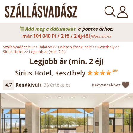
Add meg a dátumokat
a pontos árhoz!
már
104 040 Ft / 2 fő / 2 éj-től
félpanzióval
SzállásVadász.hu
>>
Balaton
>>
Balaton északi part
>>
Keszthely
>>
Sirius Hotel
>>
Legjobb ár (min. 2 éj)
Legjobb ár (min. 2 éj)
Sirius Hotel, Keszthely
4.7
Rendkívüli
36 értékelés
Kedvencekhez