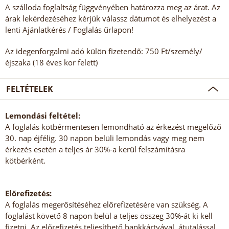
A szálloda foglaltság függvényében határozza meg az árat. Az
árak lekérdezéséhez kérjük válassz dátumot és elhelyezést a
lenti Ajánlatkérés / Foglalás űrlapon!
Az idegenforgalmi adó külön fizetendő: 750 Ft/személy/
éjszaka (18 éves kor felett)
FELTÉTELEK
Lemondási feltétel:
A foglalás kötbérmentesen lemondható az érkezést megelőző
30. nap éjfélig. 30 napon belüli lemondás vagy meg nem
érkezés esetén a teljes ár 30%-a kerül felszámításra
kötbérként.
Előrefizetés:
A foglalás megerősítéséhez előrefizetésére van szükség. A
foglalást követő 8 napon belül a teljes összeg 30%-át ki kell
fizetni. Az előrefizetés teljesíthető bankkártyával, átutalással