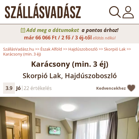
Add meg a dátumokat
a pontos árhoz!
már
66 066 Ft / 2 fő / 3 éj-től
ellátás nélkül
SzállásVadász.hu
>>
Észak Alföld
>>
Hajdúszoboszló
>>
Skorpió Lak
>>
Karácsony (min. 3 éj)
Karácsony (min. 3 éj)
Skorpió Lak, Hajdúszoboszló
3.9
Jó
22 értékelés
Kedvencekhez