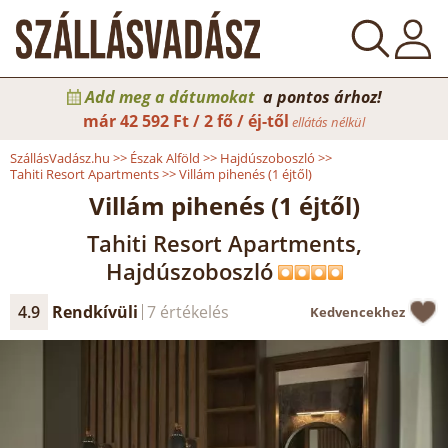
Add meg a dátumokat
a pontos árhoz!
már
42 592 Ft / 2 fő / éj-től
ellátás nélkül
SzállásVadász.hu
>>
Észak Alföld
>>
Hajdúszoboszló
>>
Tahiti Resort Apartments
>>
Villám pihenés (1 éjtől)
Villám pihenés (1 éjtől)
Tahiti Resort Apartments,
Hajdúszoboszló
4.9
Rendkívüli
7 értékelés
Kedvencekhez