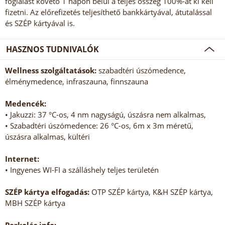
foglalást követő 1 napon belül a teljes összeg 100%-át ki kell
fizetni. Az előrefizetés teljesíthető bankkártyával, átutalással
és SZÉP kártyával is.
HASZNOS TUDNIVALÓK
Wellness szolgáltatások:
szabadtéri úszómedence,
élménymedence, infraszauna, finnszauna
Medencék:
• Jakuzzi: 37 °C-os, 4 nm nagyságú, úszásra nem alkalmas,
• Szabadtéri úszómedence: 26 °C-os, 6m x 3m méretű,
úszásra alkalmas, kültéri
Internet:
• Ingyenes WI-FI a szálláshely teljes területén
SZÉP kártya elfogadás:
OTP SZÉP kártya, K&H SZÉP kártya,
MBH SZÉP kártya