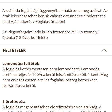
A szálloda foglaltság függvényében határozza meg az árat. Az
árak lekérdezéséhez kérjük válassz dátumot és elhelyezést a
lenti Ajánlatkérés / Foglalás űrlapon!
Az idegenforgalmi adó külön fizetendő: 750 Ft/személy/
éjszaka (18 éves kor felett)
FELTÉTELEK
Lemondási feltétel:
A foglalás kötbérmentesen nem lemondható. Lemondás
esetén a teljes ár 100%-a kerül felszámításra kötbérként. Meg
nem érkezés esetén a teljes foglalási összeg kötbérként
felszámításra kerül.
Előrefizetés:
A foglalás megerősítéséhez előrefizetésére van szükség. A