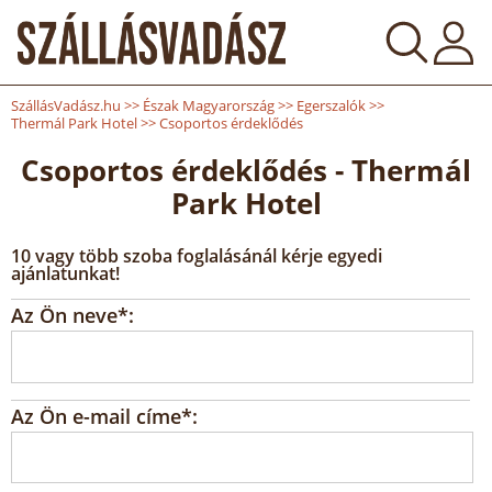
SzállásVadász.hu
>>
Észak Magyarország
>>
Egerszalók
>>
Thermál Park Hotel
>>
Csoportos érdeklődés
Csoportos érdeklődés - Thermál
Park Hotel
10 vagy több szoba foglalásánál kérje egyedi
ajánlatunkat!
Az Ön neve*:
Az Ön e-mail címe*: