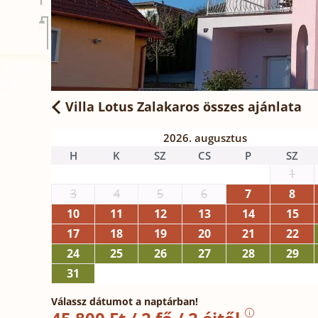
Villa Lotus Zalakaros
összes ajánlata
2026. augusztus
H
K
SZ
CS
P
SZ
1
3
4
5
6
7
8
10
11
12
13
14
15
17
18
19
20
21
22
24
25
26
27
28
29
31
Válassz dátumot a naptárban!