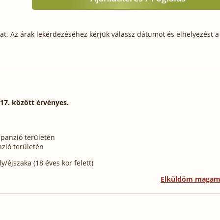
t. Az árak lekérdezéséhez kérjük válassz dátumot és elhelyezést a 
 17. között érvényes.
 panzió területén
nzió területén
/éjszaka (18 éves kor felett)
Elküldöm maga