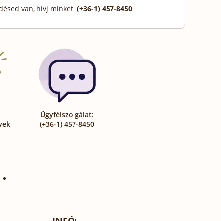
désed van, hívj minket:
(+36-1) 457-8450
Ügyfélszolgálat:
yek
(+36-1) 457-8450
INFÓ: