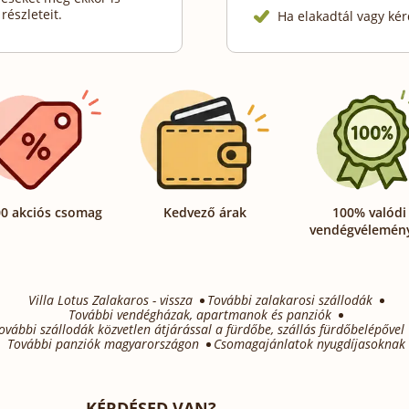
részleteit.
Ha elakadtál vagy kér
0 akciós csomag
Kedvező árak
100% valódi
vendégvélemén
Villa Lotus Zalakaros - vissza
További zalakarosi szállodák
További vendégházak, apartmanok és panziók
ovábbi szállodák közvetlen átjárással a fürdőbe, szállás fürdőbelépővel
További panziók magyarországon
Csomagajánlatok nyugdíjasoknak
KÉRDÉSED VAN?