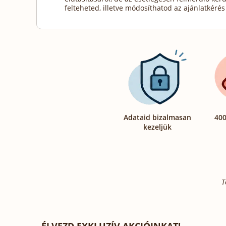
felteheted, illetve módosíthatod az ajánlatkérés 
Adataid bizalmasan
400
kezeljük
T
ÉLVEZD EXKLUZÍV AKCIÓINKAT!