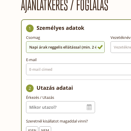
AJÁNLATKÉRÉS / FOGLALÁS
Személyes adatok
1
Csomag
Vezetéknév
Napi árak reggelis ellátással (min. 2 éj)
E-mail
Utazás adatai
2
Érkezés / Utazás
Szeretnél kisállatot magaddal vinni?
IGEN
NEM