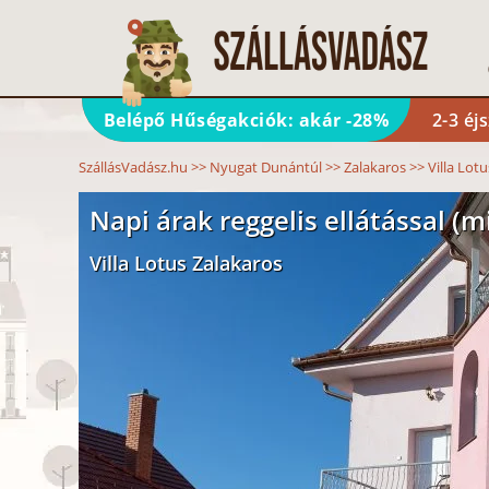
Belépő Hűségakciók: akár -28%
2-3 éj
SzállásVadász.hu
>>
Nyugat Dunántúl
>>
Zalakaros
>>
Villa Lot
Napi árak reggelis ellátással (mi
Villa Lotus Zalakaros