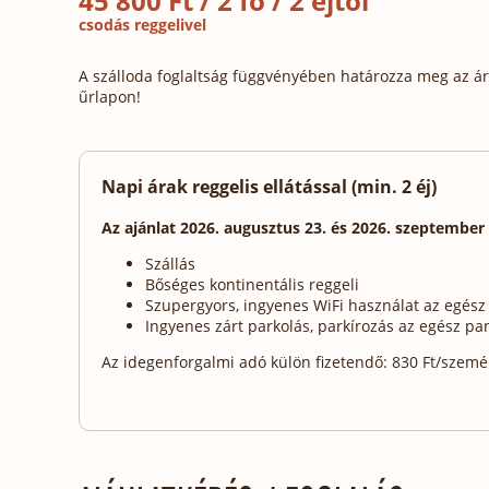
45 800 Ft / 2 fő / 2 éjtől
csodás reggelivel
A szálloda foglaltság függvényében határozza meg az ára
űrlapon!
Napi árak reggelis ellátással (min. 2 éj)
Az ajánlat 2026. augusztus 23. és 2026. szeptember
Szállás
Bőséges kontinentális reggeli
Szupergyors, ingyenes WiFi használat az egész
Ingyenes zárt parkolás, parkírozás az egész pa
Az idegenforgalmi adó külön fizetendő: 830 Ft/személy