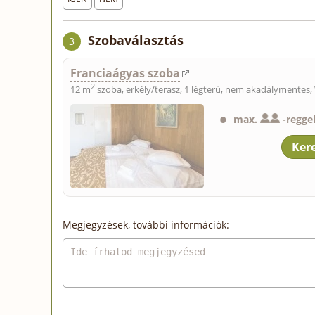
Szobaválasztás
3
Franciaágyas szoba
2
12 m
szoba, erkély/terasz, 1 légterű, nem akadálymentes,
max.
-
reggel
Megjegyzések, további információk: