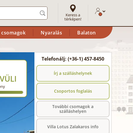
Keress a
térképen!
i csomagok
Nyaralás
Balaton
Telefonálj: (+36-1) 457-8450
Írj a szálláshelynek
VÜLI
ény
Csoportos foglalás
További csomagok a
szálláshelyen
Villa Lotus Zalakaros info