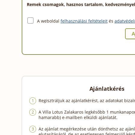
Remek csomagok, hasznos tartalom, kedvezmények a
A weboldal
felhasználási feltételeit
és
adatvédel
Ajánlatkérés
Regisztráljuk az ajánlatkérést, az adatokat biza
A Villa Lotus Zalakaros legkésőbb 1 munkanapon
hamarabb) e-mailben elküldi ajánlatát.
Az ajánlat megérkezése után dönthetsz az ajánl
elutasításáról, de az esetlegesen felmerülő kér