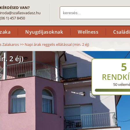
KÉRDÉSED VAN?
iroda@szallasvadasz.hu
(06 1) 457 8450
szaka
Nyugdíjasoknak
Wellness
Család
us Zalakaros
>>
Napi árak reggelis ellátással (min. 2 éj)
n. 2 éj)
5
RENDKÍ
50
vélem