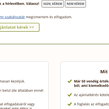
 hírlevélben. Válassz!
IGEN, KÉREM
NEM KÉREM
mi szabályzatát
megismertem és elfogadom.
Mit
lmasan kezeljük.
Már 50 vendég érték
ből, ami kiemelkedő
 belül (de általában ennél
Az ajánlatkérés köte
at elfogadásáról vagy
A foglalás az elfogad
déseket még ekkor is