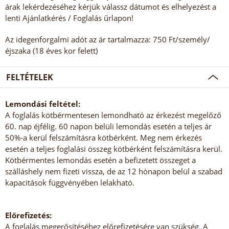
árak lekérdezéséhez kérjük válassz dátumot és elhelyezést a
lenti Ajánlatkérés / Foglalás űrlapon!
Az idegenforgalmi adót az ár tartalmazza: 750 Ft/személy/
éjszaka (18 éves kor felett)
FELTÉTELEK
Lemondási feltétel:
A foglalás kötbérmentesen lemondható az érkezést megelőző
60. nap éjfélig. 60 napon belüli lemondás esetén a teljes ár
50%-a kerül felszámításra kötbérként. Meg nem érkezés
esetén a teljes foglalási összeg kötbérként felszámításra kerül.
Kötbérmentes lemondás esetén a befizetett összeget a
szálláshely nem fizeti vissza, de az 12 hónapon belül a szabad
kapacitások függvényében lelakható.
Előrefizetés:
A foglalás megerősítéséhez előrefizetésére van szükség. A