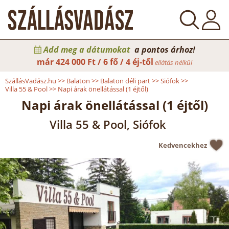
Add meg a dátumokat
a pontos árhoz!
már
424 000 Ft / 6 fő / 4 éj-től
ellátás nélkül
SzállásVadász.hu
>>
Balaton
>>
Balaton déli part
>>
Siófok
>>
Villa 55 & Pool
>>
Napi árak önellátással (1 éjtől)
Napi árak önellátással (1 éjtől)
Villa 55 & Pool, Siófok
Kedvencekhez