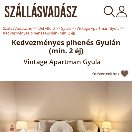
SzállásVadász.hu
>>
Dél Alföld
>>
Gyula
>>
Vintage Apartman Gyula
>>
Kedvezményes pihenés Gyulán (min. 2 éj)
Kedvezményes pihenés Gyulán
(min. 2 éj)
Vintage Apartman Gyula
Kedvencekhez