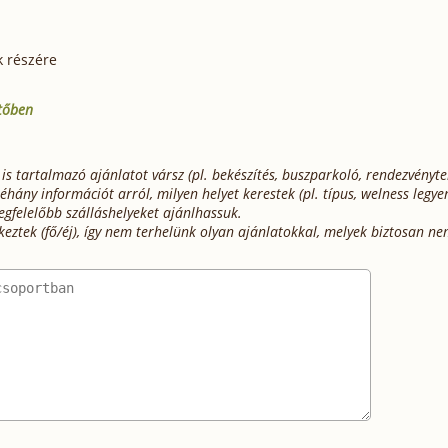
 részére
ítőben
 is tartalmazó ajánlatot vársz (pl. bekészítés, buszparkoló, rendezvényt
hány információt arról, milyen helyet kerestek (pl. típus, welness legye
egfelelőbb szálláshelyeket ajánlhassuk.
keztek (fő/éj), így nem terhelünk olyan ajánlatokkal, melyek biztosan n