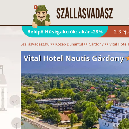
Belépő Hűségakciók: akár -28%
2-3 éj
SzállásVadász.hu
>>
Közép Dunántúl
>>
Gárdony
>>
Vital Hotel
Vital Hotel Nautis Gárdony