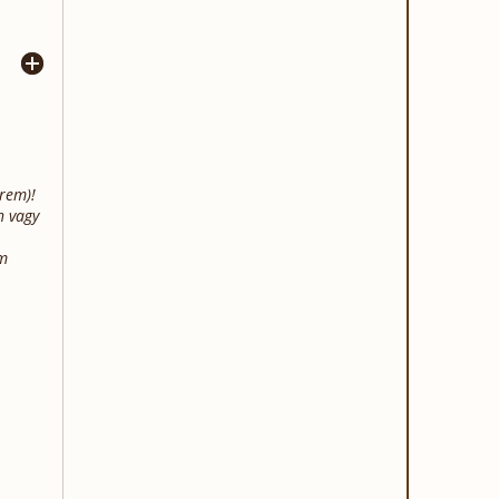
erem)!
n vagy
em