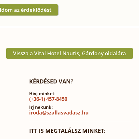
ldöm az érdeklődést
Vissza a Vital Hotel Nautis, Gárdony oldalára
KÉRDÉSED VAN?
Hívj minket:
(+36-1) 457-8450
Írj nekünk:
iroda@szallasvadasz.hu
ITT IS MEGTALÁLSZ MINKET: