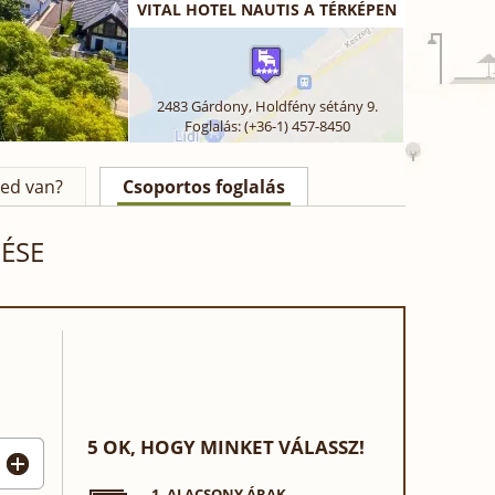
VITAL HOTEL NAUTIS A TÉRKÉPEN
Tisztaság
Étkezés
Ár / érték arány
Elhelyezkedés
2483
Gárdony
,
Holdfény sétány 9.
Foglalás: (+36-1) 457-8450
ed van?
Csoportos foglalás
ÉSE
5 OK, HOGY MINKET VÁLASSZ!
1. ALACSONY ÁRAK