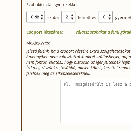
Szobakiosztás gyerekekkel:
szoba
felnőtt és
gyermek
Csoport létszáma:
Válassz szobákat a fenti görd
Megjegyzés:
Jelezd felénk, ha a csoport részére extra szolgáltatásokat
Amennyiben nem választottál konkrét szálláshelyet, adj né
nem fontos, ellátás), hogy biztosan az igényeiteknek legm
Írd meg részünkre továbbá, milyen költségkerettel rendel
felelnek meg az elképzeléseiteknek.