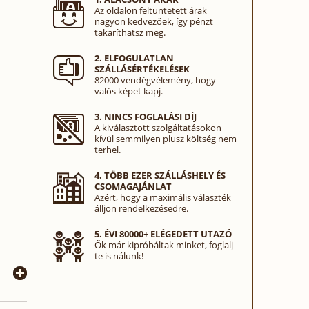
Az oldalon feltüntetett árak
nagyon kedvezőek, így pénzt
takaríthatsz meg.
2. ELFOGULATLAN
SZÁLLÁSÉRTÉKELÉSEK
82000 vendégvélemény, hogy
valós képet kapj.
3. NINCS FOGLALÁSI DÍJ
A kiválasztott szolgáltatásokon
kívül semmilyen plusz költség nem
terhel.
4. TÖBB EZER SZÁLLÁSHELY ÉS
CSOMAGAJÁNLAT
Azért, hogy a maximális választék
álljon rendelkezésedre.
5. ÉVI 80000+ ELÉGEDETT UTAZÓ
Ők már kipróbáltak minket, foglalj
te is nálunk!