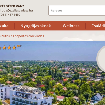
KÉRDÉSED VAN?
iroda@szallasvadasz.hu
(06 1) 457 8450
szaka
Nyugdíjasoknak
Wellness
Család
 Nautis
>>
Csoportos érdeklődés