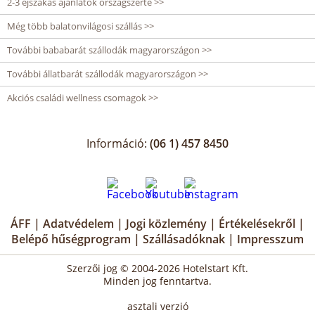
2-3 éjszakás ajánlatok országszerte >>
Még több balatonvilágosi szállás >>
További bababarát szállodák magyarországon >>
További állatbarát szállodák magyarországon >>
Akciós családi wellness csomagok >>
Információ:
(06 1) 457 8450
ÁFF
|
Adatvédelem
|
Jogi közlemény
|
Értékelésekről
|
Belépő hűségprogram
|
Szállásadóknak
|
Impresszum
Szerzői jog © 2004-2026 Hotelstart Kft.
Minden jog fenntartva.
asztali verzió