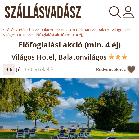
SzállásVadász.hu
>>
Balaton
>>
Balaton déli part
>>
Balatonvilágos
>>
Világos Hotel
>>
Előfoglalási akció (min. 4 éj)
Előfoglalási akció (min. 4 éj)
Világos Hotel, Balatonvilágos
3.6
Jó
353 értékelés
Kedvencekhez