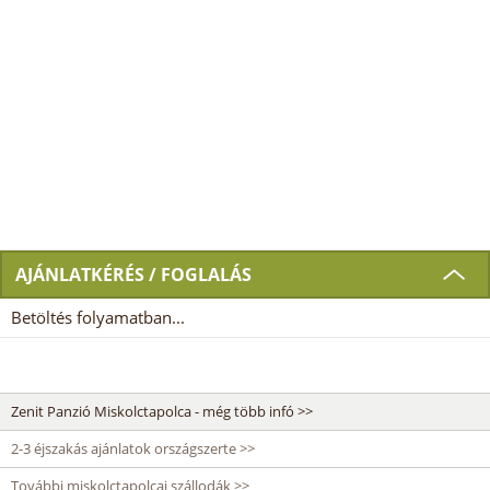
AJÁNLATKÉRÉS / FOGLALÁS
Betöltés folyamatban...
Zenit Panzió Miskolctapolca - még több infó >>
2-3 éjszakás ajánlatok országszerte >>
További miskolctapolcai szállodák >>