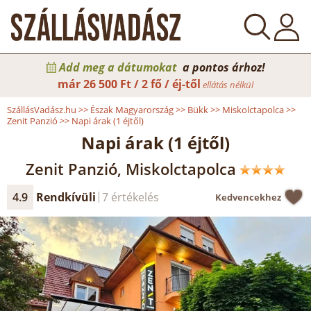
Add meg a dátumokat
a pontos árhoz!
már
26 500 Ft / 2 fő / éj-től
ellátás nélkül
SzállásVadász.hu
>>
Észak Magyarország
>>
Bükk
>>
Miskolctapolca
>>
Zenit Panzió
>>
Napi árak (1 éjtől)
Napi árak (1 éjtől)
Zenit Panzió, Miskolctapolca
4.9
Rendkívüli
7 értékelés
Kedvencekhez