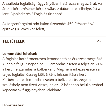
A szálloda foglaltság függvényében határozza meg az árat. Az
árak lekérdezéséhez kérjük válassz dátumot és elhelyezést a
lenti Ajánlatkérés / Foglalás űrlapon!
Az idegenforgalmi adó külön fizetendő: 450 Ft/személy/
éjszaka (18 éves kor felett)
FELTÉTELEK
Lemondási feltétel:
A foglalás kötbérmentesen lemondható az érkezést megelőző
7. nap éjfélig. 7 napon belüli lemondás esetén a teljes ár 50%-
a kerül felszámításra kötbérként. Meg nem érkezés esetén a
teljes foglalási összeg kötbérként felszámításra kerül.
Kötbérmentes lemondás esetén a befizetett összeget a
szálláshely nem fizeti vissza, de az 12 hónapon belül a szabad
kapacitások függvényében lelakható.
Előrefizetés: