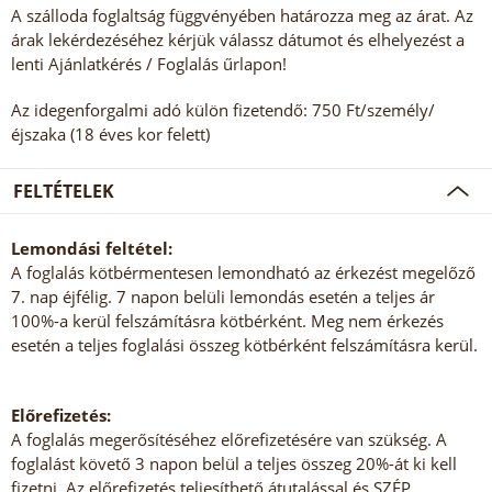
A szálloda foglaltság függvényében határozza meg az árat. Az
árak lekérdezéséhez kérjük válassz dátumot és elhelyezést a
lenti Ajánlatkérés / Foglalás űrlapon!
Az idegenforgalmi adó külön fizetendő: 750 Ft/személy/
éjszaka (18 éves kor felett)
FELTÉTELEK
Lemondási feltétel:
A foglalás kötbérmentesen lemondható az érkezést megelőző
7. nap éjfélig. 7 napon belüli lemondás esetén a teljes ár
100%-a kerül felszámításra kötbérként. Meg nem érkezés
esetén a teljes foglalási összeg kötbérként felszámításra kerül.
Előrefizetés:
A foglalás megerősítéséhez előrefizetésére van szükség. A
foglalást követő 3 napon belül a teljes összeg 20%-át ki kell
fizetni. Az előrefizetés teljesíthető átutalással és SZÉP