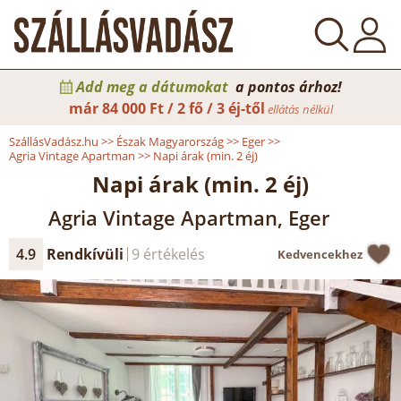
Add meg a dátumokat
a pontos árhoz!
már
84 000 Ft / 2 fő / 3 éj-től
ellátás nélkül
SzállásVadász.hu
>>
Észak Magyarország
>>
Eger
>>
Agria Vintage Apartman
>>
Napi árak (min. 2 éj)
Napi árak (min. 2 éj)
Agria Vintage Apartman, Eger
4.9
Rendkívüli
9 értékelés
Kedvencekhez