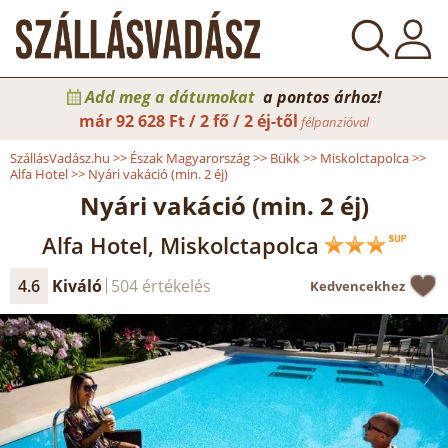
Add meg a dátumokat
a pontos árhoz!
már
92 628 Ft / 2 fő / 2 éj-től
félpanzióval
SzállásVadász.hu
>>
Észak Magyarország
>>
Bükk
>>
Miskolctapolca
>>
Alfa Hotel
>>
Nyári vakáció (min. 2 éj)
Nyári vakáció (min. 2 éj)
Alfa Hotel, Miskolctapolca
4.6
Kiváló
504 értékelés
Kedvencekhez