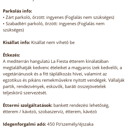
Parkolás info:
• Zárt parkoló, őrzött: ingyenes (Foglalás nem szükséges)
• Szabadtéri parkoló, őrzött: ingyenes (Foglalás nem
szükséges)
Kisállat info:
Kisállat nem vihető be
Étkezés:
A mediterrán hangulatú La Fiesta étterem kínálatában
megtalálhatják kedvenc ételeiket a magyaros ízek kedvelői, a
vegetáriánusok és a fitt táplálkozás hívei, valamint az
egzotikus és pikáns remekművekre nyitott vendégek. Vállalják
partik, rendezvények, esküvők, baráti összejövetelek
teljeskörű szervezését.
Éttermi szolgáltatások:
bankett rendezési lehetőség,
étterem / kávézó, szobaszervíz, étterem, kávézó
Idegenforgalmi adó:
450 Ft/személy/éjszaka