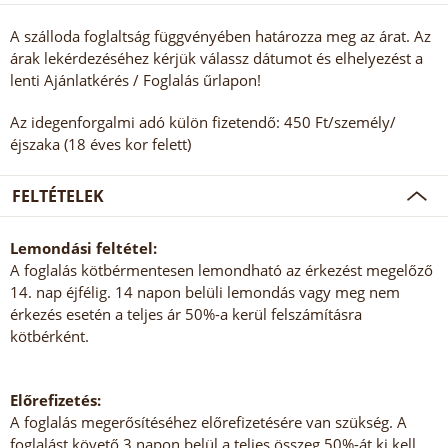
A szálloda foglaltság függvényében határozza meg az árat. Az
árak lekérdezéséhez kérjük válassz dátumot és elhelyezést a
lenti Ajánlatkérés / Foglalás űrlapon!
Az idegenforgalmi adó külön fizetendő: 450 Ft/személy/
éjszaka (18 éves kor felett)
FELTÉTELEK
Lemondási feltétel:
A foglalás kötbérmentesen lemondható az érkezést megelőző
14. nap éjfélig. 14 napon belüli lemondás vagy meg nem
érkezés esetén a teljes ár 50%-a kerül felszámításra
kötbérként.
Előrefizetés:
A foglalás megerősítéséhez előrefizetésére van szükség. A
foglalást követő 3 napon belül a teljes összeg 50%-át ki kell