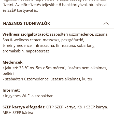
fizetni. Az előrefizetés teljesíthető bankkártyával, átutalással
és SZÉP kártyával is.
HASZNOS TUDNIVALÓK
Wellness szolgáltatások:
szabadtéri úszómedence, szauna,
Spa & wellness center, masszázs, pezsgőfürdő,
élménymedence, infraszauna, finnszauna, sóbarlang,
aromakabin, napozóterasz
Medencék:
• Jakuzzi: 33 °C-os, 5m x 5m méretű, úszásra nem alkalmas,
beltéri
• szabadtéri úszómedence: úszásra alkalmas, kültéri
Internet:
• Ingyenes WI-FI a szobákban
SZÉP kártya elfogadás:
OTP SZÉP kártya, K&H SZÉP kártya,
MBH SZÉP kártya