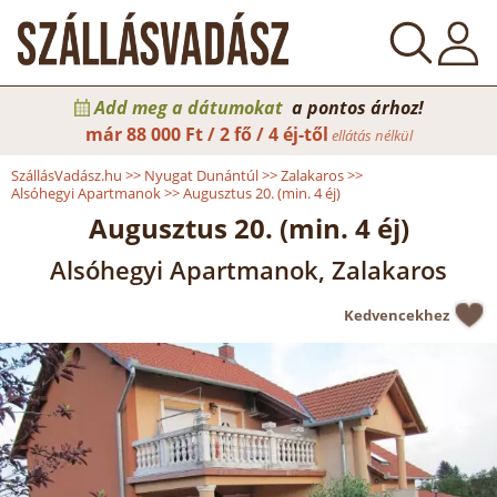
Add meg a dátumokat
a pontos árhoz!
már
88 000 Ft / 2 fő / 4 éj-től
ellátás nélkül
SzállásVadász.hu
>>
Nyugat Dunántúl
>>
Zalakaros
>>
Alsóhegyi Apartmanok
>>
Augusztus 20. (min. 4 éj)
Augusztus 20. (min. 4 éj)
Alsóhegyi Apartmanok, Zalakaros
Kedvencekhez