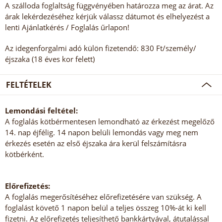
A szálloda foglaltság függvényében határozza meg az árat. Az
árak lekérdezéséhez kérjük válassz dátumot és elhelyezést a
lenti Ajánlatkérés / Foglalás űrlapon!
Az idegenforgalmi adó külön fizetendő: 830 Ft/személy/
éjszaka (18 éves kor felett)
FELTÉTELEK
Lemondási feltétel:
A foglalás kötbérmentesen lemondható az érkezést megelőző
14. nap éjfélig. 14 napon belüli lemondás vagy meg nem
érkezés esetén az első éjszaka ára kerül felszámításra
kötbérként.
Előrefizetés:
A foglalás megerősítéséhez előrefizetésére van szükség. A
foglalást követő 1 napon belül a teljes összeg 10%-át ki kell
fizetni. Az előrefizetés teljesíthető bankkártyával, átutalással