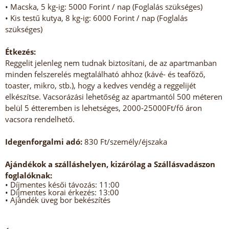
• Macska, 5 kg-ig: 5000 Forint / nap (Foglalás szükséges)
• Kis testű kutya, 8 kg-ig: 6000 Forint / nap (Foglalás
szükséges)
Étkezés:
Reggelit jelenleg nem tudnak biztosítani, de az apartmanban
minden felszerelés megtalálható ahhoz (kávé- és teafőző,
toaster, mikro, stb.), hogy a kedves vendég a reggelijét
elkészítse. Vacsorázási lehetőség az apartmantól 500 méteren
belül 5 étteremben is lehetséges, 2000-25000Ft/fő áron
vacsora rendelhető.
Idegenforgalmi adó:
830 Ft/személy/éjszaka
Ajándékok a szálláshelyen, kizárólag a Szállásvadászon
foglalóknak:
• Díjmentes késői távozás: 11:00
• Díjmentes korai érkezés: 13:00
• Ajándék üveg bor bekészítés