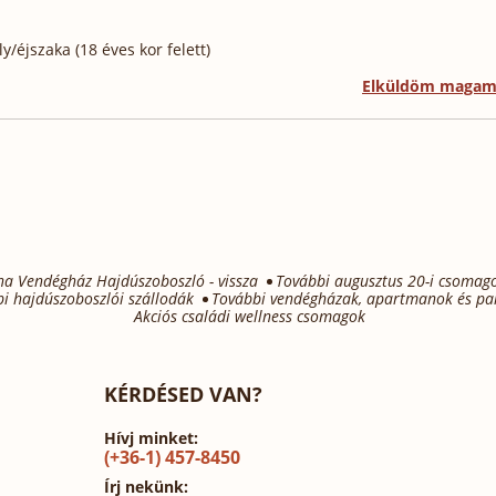
/éjszaka (18 éves kor felett)
Elküldöm maga
a Vendégház Hajdúszoboszló - vissza
További augusztus 20-i csomag
i hajdúszoboszlói szállodák
További vendégházak, apartmanok és pa
Akciós családi wellness csomagok
KÉRDÉSED VAN?
Hívj minket:
(+36-1) 457-8450
Írj nekünk: