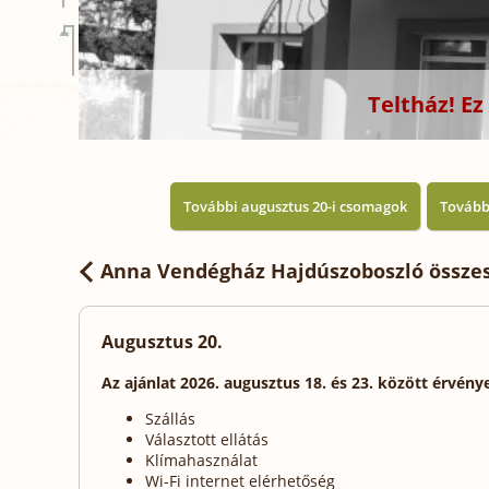
Teltház! E
További augusztus 20-i csomagok
Tovább
Anna Vendégház Hajdúszoboszló
összes
Augusztus 20.
Az ajánlat 2026. augusztus 18. és 23. között érvény
Szállás
Választott ellátás
Klímahasználat
Wi-Fi internet elérhetőség