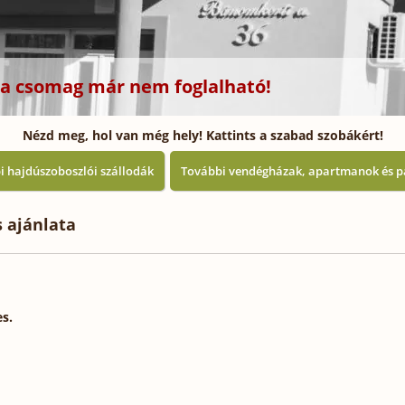
z a csomag már nem foglalható!
Nézd meg, hol van még hely! Kattints a szabad szobákért!
i hajdúszoboszlói szállodák
További vendégházak, apartmanok és p
 ajánlata
es.