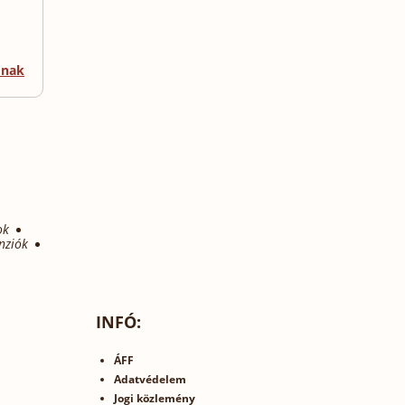
mnak
ok
nziók
INFÓ:
ÁFF
Adatvédelem
Jogi közlemény