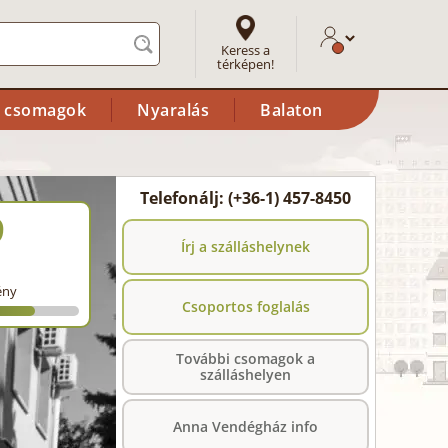
Keress a
térképen!
i csomagok
Nyaralás
Balaton
Telefonálj: (+36-1) 457-8450
9
Írj a szálláshelynek
ény
Csoportos foglalás
További csomagok a
szálláshelyen
Anna Vendégház info