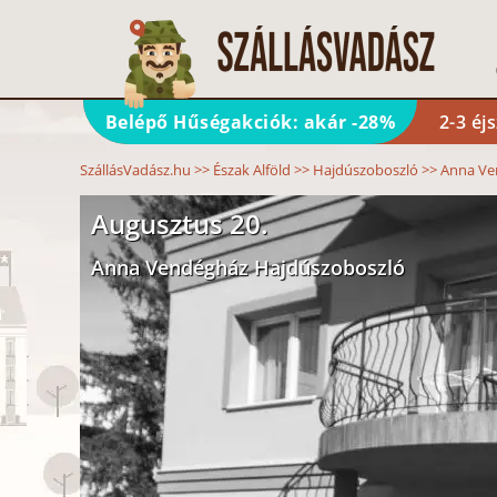
Belépő Hűségakciók: akár -28%
2-3 éj
SzállásVadász.hu
>>
Észak Alföld
>>
Hajdúszoboszló
>>
Anna Ve
Augusztus 20.
Anna Vendégház Hajdúszoboszló