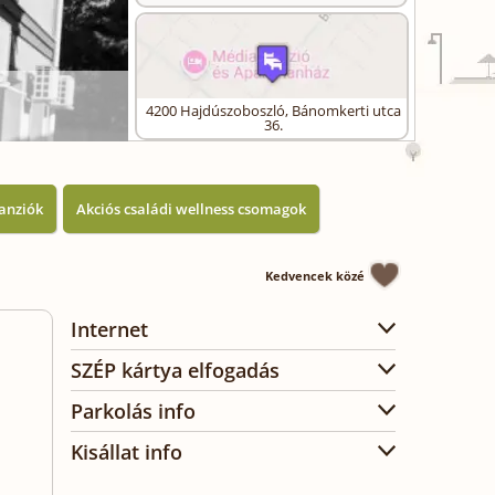
4200
Hajdúszoboszló
,
Bánomkerti utca
36.
anziók
Akciós családi wellness csomagok
Kedvencek közé
Internet
SZÉP kártya elfogadás
Parkolás info
Kisállat info