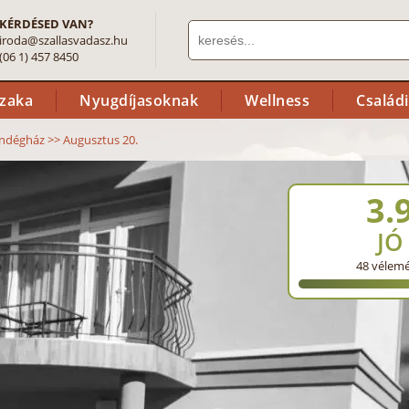
KÉRDÉSED VAN?
iroda@szallasvadasz.hu
(06 1) 457 8450
szaka
Nyugdíjasoknak
Wellness
Család
ndégház
>>
Augusztus 20.
3.
JÓ
48
vélem