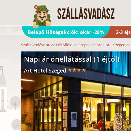
Belépő Hűségakciók: akár -28%
2-3 éj
SzállásVadász.hu
>>
Dél Alföld
>>
Szeged
>>
Art Hotel Szeged
>
Napi ár önellátással (1 éjtől)
Art Hotel Szeged