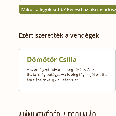
Mikor a legolcsóbb? Keresd az akciós idős
Ezért szerették a vendégek
Dömötör Csilla
A személyzet udvarias, segítőkész. A szoba
tiszta, még pótágyazva is elég tágas. Jól esett a
kávé-tea-ásványvíz bekészítés.