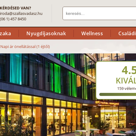
KÉRDÉSED VAN?
iroda@szallasvadasz.hu
(06 1) 457 8450
szaka
Nyugdíjasoknak
Wellness
Család
>
Napi ár önellátással (1 éjtől)
4.
KIVÁ
159
vélem