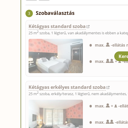
Szobaválasztás
3
Kétágyas standard szoba
2
25 m
szoba, 1 légterű, van akadálymentes is ebben a kate
max.
-
ellátás 
max.
+
-
el
Kétágyas erkélyes standard szoba
2
25 m
szoba, erkély/terasz, 1 légterű, nem akadálymentes, 
max.
+
-
ellá
max.
-
ellátá