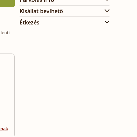
Kisállat bevihető
Étkezés
lenti
mnak