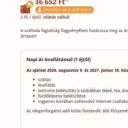
36 652 Ft
Jelentkezz be a jobb árért!
2 fő / éjtől
ellátás nélkül
A szálloda foglaltság függvényében határozza meg az ára
űrlapon!
Napi ár önellátással (1 éjtől)
Az ajánlat 2026. augusztus 9. és 2027. június 18. kö
szállás
önellátás
welcome bekészítés a szobákban (kávé, tea, ásv
fürdőköpeny bekészítése
ingyenes korlátlan szélessávú Internet csatlak
Az idegenforgalmi adó külön fizetendő: 800 Ft/személy