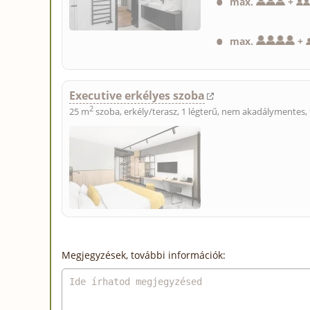
max.
+
max.
+
Executive erkélyes szoba
2
25 m
szoba, erkély/terasz, 1 légterű, nem akadálymentes, 
Megjegyzések, további információk: