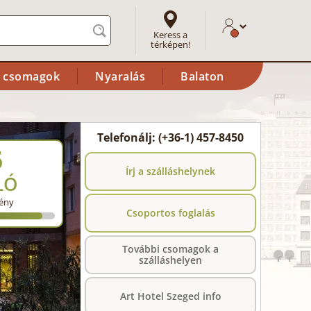
Keress a
térképen!
i csomagok
Nyaralás
Balaton
Telefonálj: (+36-1) 457-8450
5
Írj a szálláshelynek
LÓ
ény
Csoportos foglalás
További csomagok a
szálláshelyen
Art Hotel Szeged info