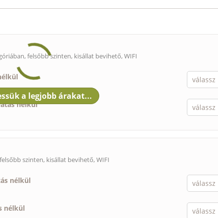
góriában, felsőbb szinten,
kisállat bevihető
, WIFI
nélkül
látás nélkül
felsőbb szinten,
kisállat bevihető
, WIFI
tás nélkül
s nélkül