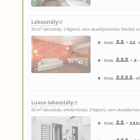
Lakosztály
2
50 m
lakosztály, 2 légterű, nem akadálymentes, felsőbb sz
max.
+
-
max.
+
-
max.
-
e
Luxus lakosztály
2
60 m
lakosztály, erkély/terasz, 3 légterű, nem akadálymen
max.
+