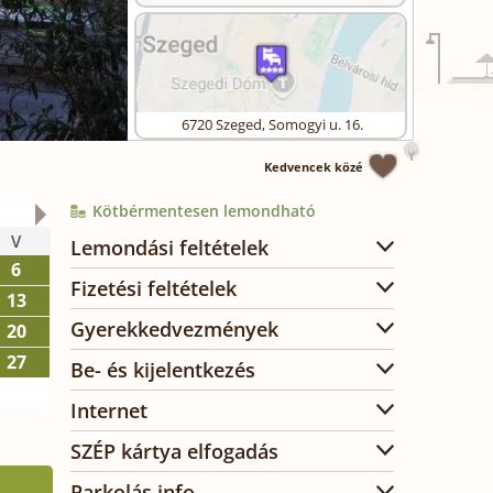
6720
Szeged
,
Somogyi u. 16.
Kedvencek közé
Kötbérmentesen lemondható
2026. október
V
H
K
SZ
CS
P
SZ
Lemondási feltételek
6
1
2
3
Fizetési feltételek
13
5
6
7
8
9
10
Gyerekkedvezmények
20
12
13
14
15
16
17
27
19
20
21
22
23
24
Be- és kijelentkezés
26
27
28
29
30
31
Internet
SZÉP kártya elfogadás
Parkolás info