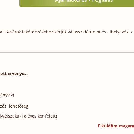
t. Az árak lekérdezéséhez kérjük válassz dátumot és elhelyezést a 
zött érvényes.
ányvíz)
ozási lehetőség
/éjszaka (18 éves kor felett)
Elküldöm maga