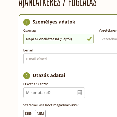
AJÁNLATKÉRÉS / FOGLALÁS
Személyes adatok
1
Csomag
Vezetéknév
Napi ár önellátással (1 éjtől)
E-mail
Utazás adatai
2
Érkezés / Utazás
Szeretnél kisállatot magaddal vinni?
IGEN
NEM