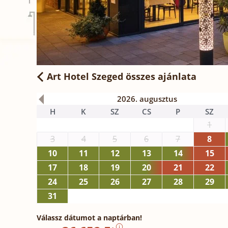
Art Hotel Szeged
összes ajánlata
2026. augusztus
H
K
SZ
CS
P
SZ
1
3
4
5
6
7
8
10
11
12
13
14
15
17
18
19
20
21
22
24
25
26
27
28
29
31
Válassz dátumot a naptárban!