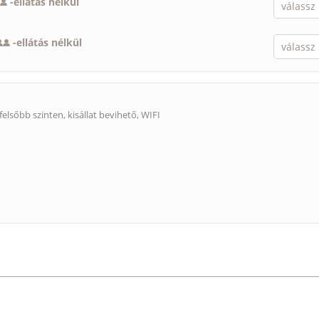
-
ellátás nélkül
-
ellátás nélkül
felsőbb szinten,
kisállat bevihető
, WIFI