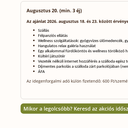
Augusztus 20. (min. 3 éj)
Az ajánlat 2026. augusztus 18. és 23. között érvény
Szállás
Félpanziós ellátás
Wellness szolgáltatások: gyógyvizes ülőmedencék, 
H
angulatos relax
gal
é
ria használat
Egy alkalommal fürdőköntös és wellness törölköző
h
Kültéri játszótér
Vezeték nélküli internet hozzáférés a
sz
á
lloda
egész t
Díjmentes parkolás a szálloda zárt parkoló
j
ában (nem
ÁFA
Az idegenforgalmi adó külön fizetendő: 600 Ft/személy
Mikor a legolcsóbb? Keresd az akciós idős