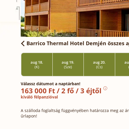
Barrico Thermal Hotel Demjén
összes a
aug 18.
aug 19.
aug 20.
au
(K)
(Sze)
(Cs)
Válassz dátumot a naptárban!
163 000 Ft / 2 fő / 3 éjtől
kiváló félpanzióval
A szálloda foglaltság függvényében határozza meg az ára
űrlapon!