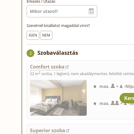
Érkezés / Utazás
Szeretnél kisállatot magaddal vinni?
IGEN
NEM
Szobaválasztás
3
Comfort szoba
2
22 m
szoba, 1 légterű, nem akadálymentes, felsőbb szinte
max.
+
-
félp
max.
+
-
fé
Superior szoba