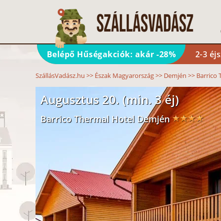
Belépő Hűségakciók: akár -28%
2-3 éj
SzállásVadász.hu
>>
Észak Magyarország
>>
Demjén
>>
Barrico 
Augusztus 20. (min. 3 éj)
Barrico Thermal Hotel Demjén