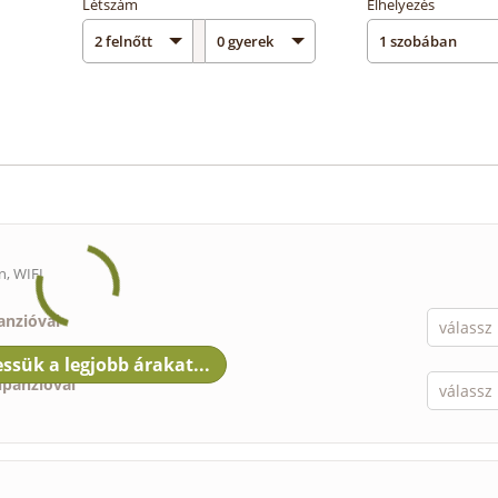
Létszám
Elhelyezés
n, WIFI
anzióval
lpanzióval