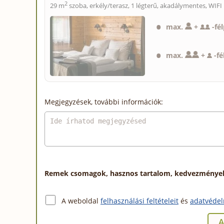
2
29 m
szoba, erkély/terasz, 1 légterű, akadálymentes, WIFI
max.
+
-
fé
max.
+
-
fé
Megjegyzések, további információk:
Remek csomagok, hasznos tartalom, kedvezmények a
A weboldal
felhasználási feltételeit
és
adatvédel