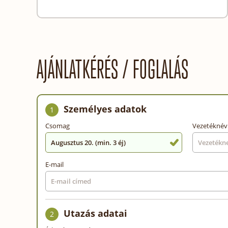
AJÁNLATKÉRÉS / FOGLALÁS
Személyes adatok
1
Csomag
Vezetéknév
Augusztus 20. (min. 3 éj)
E-mail
Utazás adatai
2