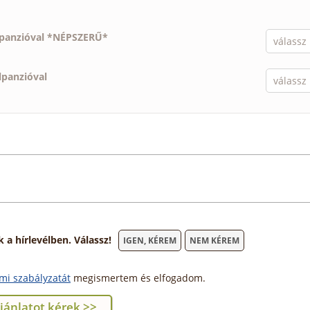
lpanzióval *NÉPSZERŰ*
lpanzióval
 hírlevélben. Válassz!
IGEN, KÉREM
NEM KÉREM
mi szabályzatát
megismertem és elfogadom.