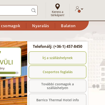
Keress a
térképen!
i csomagok
Nyaralás
Balaton
Telefonálj: (+36-1) 457-8450
7
Írj a szálláshelynek
VÜLI
ény
Csoportos foglalás
További csomagok a
szálláshelyen
Barrico Thermal Hotel info