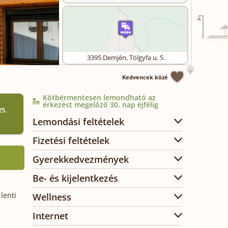
3395
Demjén
,
Tölgyfa u. 5.
Kedvencek közé
Kötbérmentesen lemondható az
érkezést megelőző 30. nap éjfélig
25.
)
Lemondási feltételek
Fizetési feltételek
Gyerekkedvezmények
Be- és kijelentkezés
lenti
Wellness
Internet