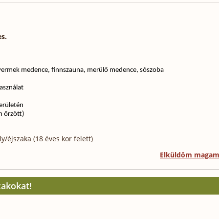
es.
gyermek
medence
,
finn
szauna, merülő medence, sószoba
asználat
erületén
 őrzött)
/éjszaka (18 éves kor felett)
Elküldöm maga
zakokat!