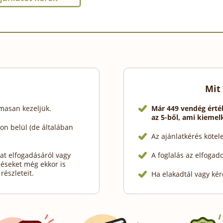
Mit
lmasan kezeljük.
Már 449 vendég érté
az 5-ből, ami kieme
n belül (de általában
Az ajánlatkérés köte
at elfogadásáról vagy
A foglalás az elfogad
déseket még ekkor is
részleteit.
Ha elakadtál vagy kér