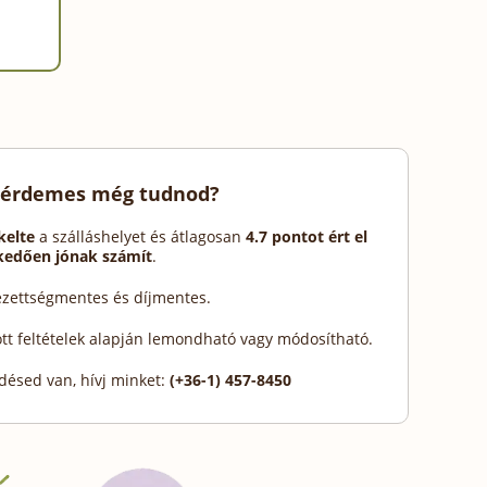
 érdemes még tudnod?
kelte
a szálláshelyet és átlagosan
4.7 pontot ért el
lkedően jónak számít
.
lezettségmentes és díjmentes.
ott feltételek alapján lemondható vagy módosítható.
désed van, hívj minket:
(+36-1) 457-8450