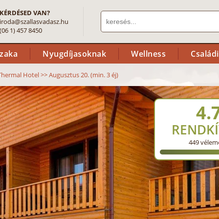
KÉRDÉSED VAN?
iroda@szallasvadasz.hu
(06 1) 457 8450
szaka
Nyugdíjasoknak
Wellness
Család
Thermal Hotel
>>
Augusztus 20. (min. 3 éj)
4.
RENDKÍ
449
vélem