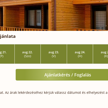
jánlata
g 21.
aug 22.
aug 23.
aug 24.
aug 
(P)
(Szo)
(V)
(H)
(K
Ajánlatkérés / Foglalás
t. Az árak lekérdezéséhez kérjük válassz dátumot és elhelyezést a 