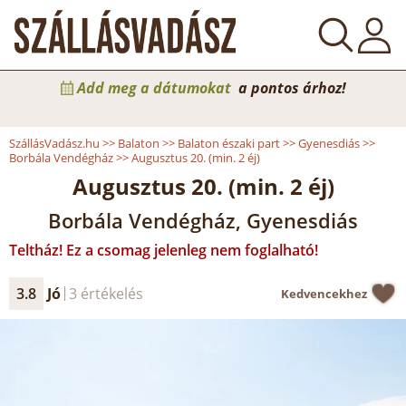
Add meg a dátumokat
a pontos árhoz!
SzállásVadász.hu
>>
Balaton
>>
Balaton északi part
>>
Gyenesdiás
>>
Borbála Vendégház
>>
Augusztus 20. (min. 2 éj)
Augusztus 20. (min. 2 éj)
Borbála Vendégház, Gyenesdiás
Teltház! Ez a csomag jelenleg nem foglalható!
3.8
Jó
3 értékelés
Kedvencekhez