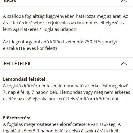
ÁRAK
A szálloda foglaltság függvényében határozza meg az árat. Az
árak lekérdezéséhez kérjük válassz dátumot és elhelyezést a
lenti Ajánlatkérés / Foglalás űrlapon!
Az idegenforgalmi adó külön fizetendő: 750 Ft/személy/
éjszaka (18 éves kor felett)
FELTÉTELEK
Lemondási feltétel:
A foglalás kötbérmentesen lemondható az érkezést megelőző
7. nap éjfélig. 7 napon belüli lemondás vagy meg nem érkezés
esetén az első éjszaka ára kerül felszámításra kötbérként.
Előrefizetés:
A foglalás megerősítéséhez előrefizetésére van szükség. A
foglalást követő 3 napon belül az első éjszaka árát ki kell