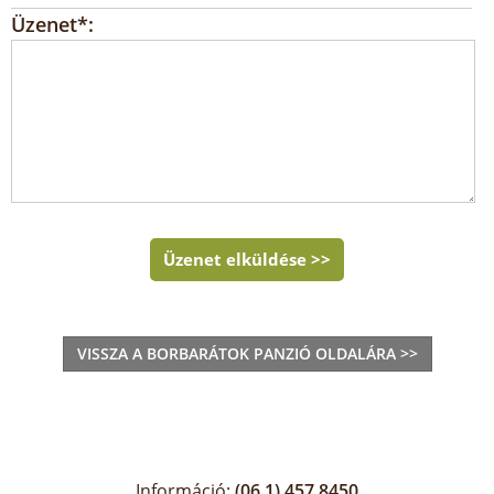
Üzenet*:
Üzenet elküldése >>
VISSZA A BORBARÁTOK PANZIÓ OLDALÁRA >>
Információ:
(06 1) 457 8450