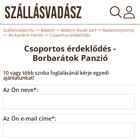
SzállásVadász.hu
>>
Balaton
>>
Balaton északi part
>>
Badacsonytomaj
>>
Borbarátok Panzió
>>
Csoportos érdeklődés
Csoportos érdeklődés -
Borbarátok Panzió
10 vagy több szoba foglalásánál kérje egyedi
ajánlatunkat!
Az Ön neve*:
Az Ön e-mail címe*: