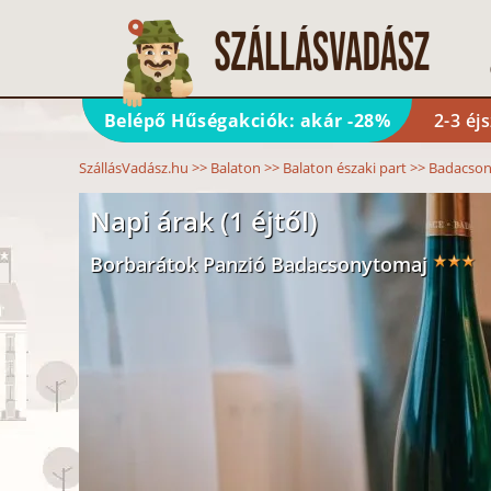
Belépő Hűségakciók: akár -28%
2-3 éj
SzállásVadász.hu
>>
Balaton
>>
Balaton északi part
>>
Badacso
Napi árak (1 éjtől)
Borbarátok Panzió Badacsonytomaj