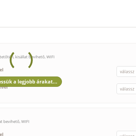
tetőtéri,
kisállat bevihető
, WIFI
el
ivel
lat bevihető
, WIFI
el