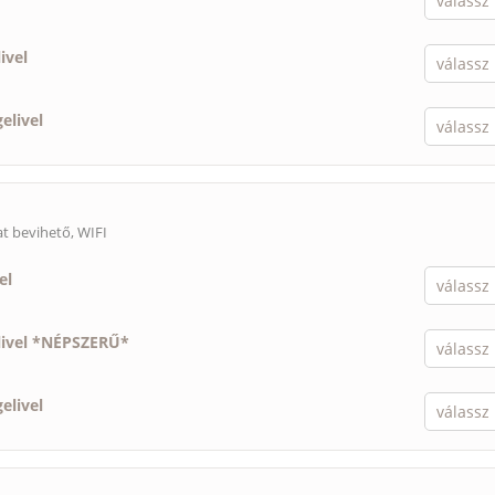
ivel
elivel
lat bevihető
, WIFI
el
livel *NÉPSZERŰ*
elivel