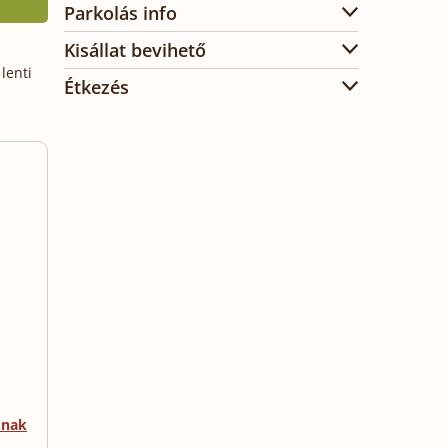
Parkolás info
Kisállat bevihető
lenti
Étkezés
mnak