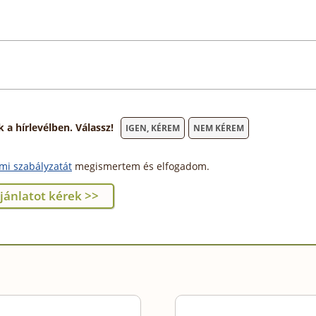
 hírlevélben. Válassz!
IGEN, KÉREM
NEM KÉREM
mi szabályzatát
megismertem és elfogadom.