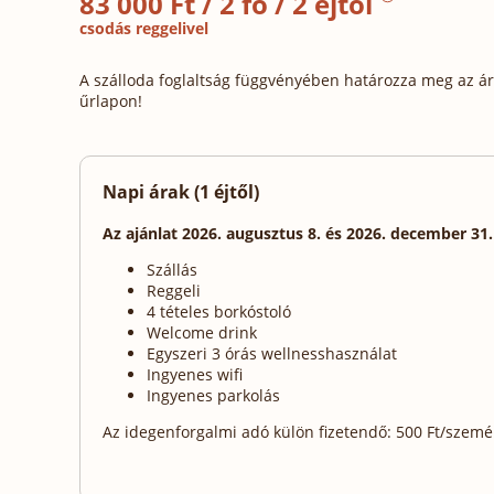
83 000 Ft / 2 fő / 2 éjtől
csodás reggelivel
A szálloda foglaltság függvényében határozza meg az ára
űrlapon!
Napi árak (1 éjtől)
Az ajánlat 2026. augusztus 8. és 2026. december 31
Szállás
Reggeli
4 tételes borkóstoló
Welcome drink
Egyszeri 3 órás wellnesshasználat
Ingyenes wifi
Ingyenes parkolás
Az idegenforgalmi adó külön fizetendő: 500 Ft/személy