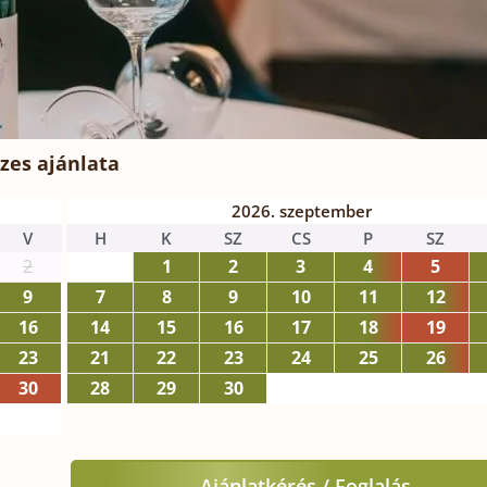
zes ajánlata
2026. szeptember
V
H
K
SZ
CS
P
SZ
2
1
2
3
4
5
9
7
8
9
10
11
12
16
14
15
16
17
18
19
23
21
22
23
24
25
26
30
28
29
30
Ajánlatkérés / Foglalás