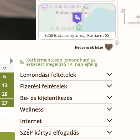
8258
Badacsonytomaj
,
Római út 88.
Kedvencek közé
Kötbérmentesen lemondható az
2026. október
érkezést megelőző 14. nap éjfélig
V
H
K
SZ
CS
P
SZ
Lemondási feltételek
6
1
2
3
13
5
6
7
8
9
10
Fizetési feltételek
20
12
13
14
15
16
17
Be- és kijelentkezés
27
19
20
21
22
23
24
Wellness
26
27
28
29
30
31
Internet
SZÉP kártya elfogadás