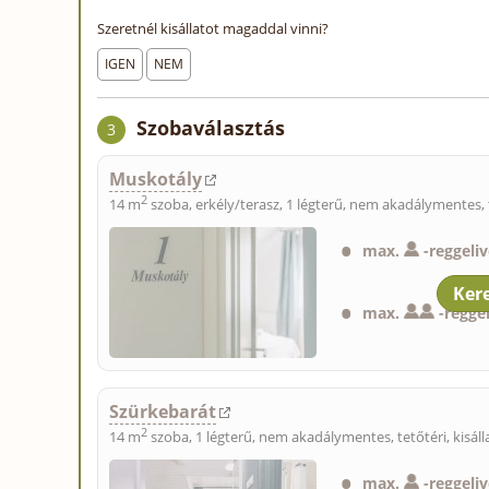
Szeretnél kisállatot magaddal vinni?
IGEN
NEM
Szobaválasztás
3
Muskotály
2
14 m
szoba, erkély/terasz, 1 légterű, nem akadálymentes, 
max.
-
reggeliv
max.
-
reggel
Szürkebarát
2
14 m
szoba, 1 légterű, nem akadálymentes, tetőtéri,
kisál
max.
-
reggeliv