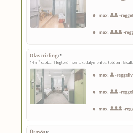
max.
-
reggel
max.
-
regg
Olaszrizling
2
14 m
szoba, 1 légterű, nem akadálymentes, tetőtéri,
kisál
max.
-
reggeliv
max.
-
regge
max.
-
regg
Ürmös