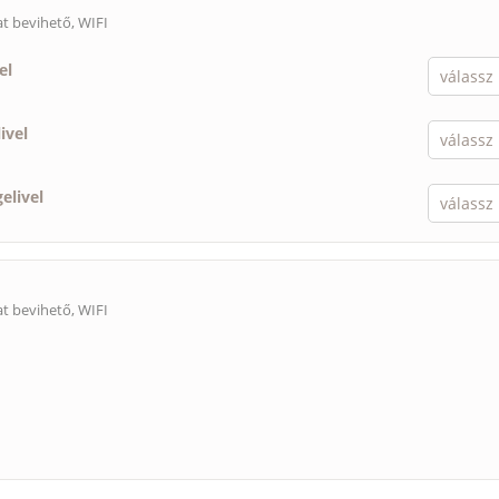
lat bevihető
, WIFI
el
ivel
elivel
lat bevihető
, WIFI