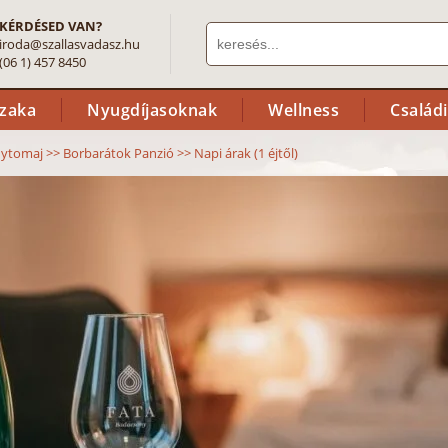
KÉRDÉSED VAN?
iroda@szallasvadasz.hu
(06 1) 457 8450
szaka
Nyugdíjasoknak
Wellness
Család
nytomaj
>>
Borbarátok Panzió
>>
Napi árak (1 éjtől)