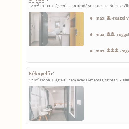
2
12 m
szoba, 1 légterű, nem akadálymentes, tetőtéri,
kisál
max.
-
reggeliv
max.
-
reggel
max.
-
regg
Kéknyelű
2
17 m
szoba, 1 légterű, nem akadálymentes, tetőtéri,
kisál