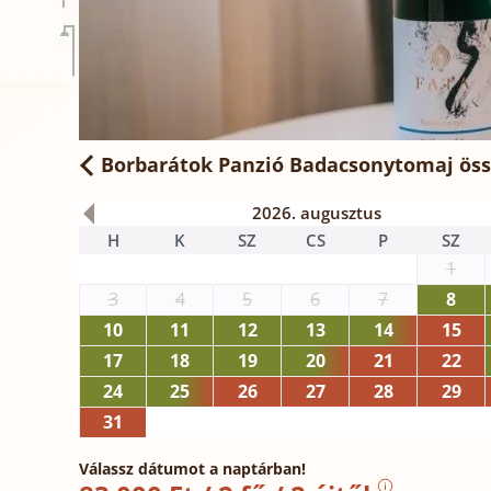
Borbarátok Panzió Badacsonytomaj
öss
2026. augusztus
H
K
SZ
CS
P
SZ
1
3
4
5
6
7
8
10
11
12
13
14
15
17
18
19
20
21
22
24
25
26
27
28
29
31
Válassz dátumot a naptárban!