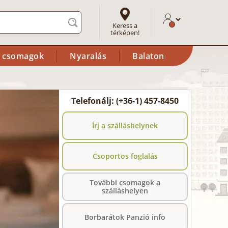
Keress a
térképen!
i csomagok
Nyaralás
Balaton
Telefonálj: (+36-1) 457-8450
Írj a szálláshelynek
Csoportos foglalás
További csomagok a
szálláshelyen
Borbarátok Panzió info