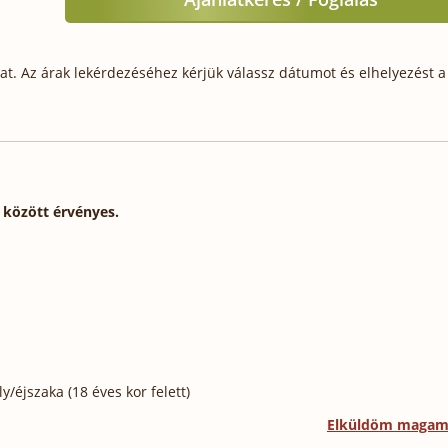
t. Az árak lekérdezéséhez kérjük válassz dátumot és elhelyezést a 
. között érvényes.
/éjszaka (18 éves kor felett)
Elküldöm maga