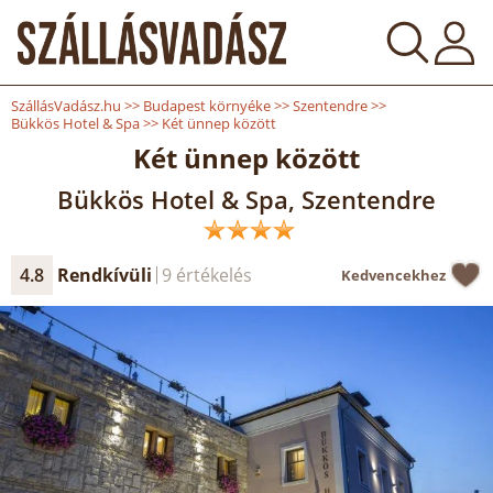
SzállásVadász.hu
>>
Budapest környéke
>>
Szentendre
>>
Bükkös Hotel & Spa
>>
Két ünnep között
Két ünnep között
Bükkös Hotel & Spa, Szentendre
4.8
Rendkívüli
9 értékelés
Kedvencekhez