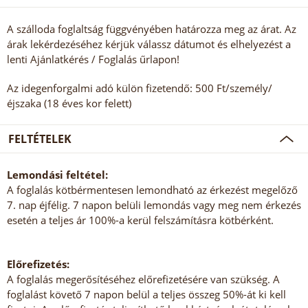
A szálloda foglaltság függvényében határozza meg az árat. Az
árak lekérdezéséhez kérjük válassz dátumot és elhelyezést a
lenti Ajánlatkérés / Foglalás űrlapon!
Az idegenforgalmi adó külön fizetendő: 500 Ft/személy/
éjszaka (18 éves kor felett)
FELTÉTELEK
Lemondási feltétel:
A foglalás kötbérmentesen lemondható az érkezést megelőző
7. nap éjfélig. 7 napon belüli lemondás vagy meg nem érkezés
esetén a teljes ár 100%-a kerül felszámításra kötbérként.
Előrefizetés:
A foglalás megerősítéséhez előrefizetésére van szükség. A
foglalást követő 7 napon belül a teljes összeg 50%-át ki kell