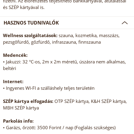
fizetni. Az előrefizetés teljesíthető bankkártyával, átutalással
és SZÉP kártyával is.
HASZNOS TUDNIVALÓK
Wellness szolgáltatások:
szauna, kozmetika, masszázs,
pezsgőfürdő, gőzfürdő, infraszauna, finnszauna
Medencék:
• Jakuzzi: 32 °C-os, 2m x 2m méretű, úszásra nem alkalmas,
beltéri
Internet:
• Ingyenes WI-FI a szálláshely teljes területén
SZÉP kártya elfogadás:
OTP SZÉP kártya, K&H SZÉP kártya,
MBH SZÉP kártya
Parkolás info:
• Garázs, őrzött: 3500 Forint / nap (Foglalás szükséges)