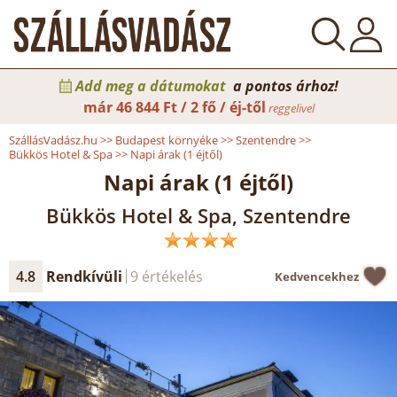
Add meg a dátumokat
a pontos árhoz!
már
46 844 Ft / 2 fő / éj-től
reggelivel
SzállásVadász.hu
>>
Budapest környéke
>>
Szentendre
>>
Bükkös Hotel & Spa
>>
Napi árak (1 éjtől)
Napi árak (1 éjtől)
Bükkös Hotel & Spa, Szentendre
4.8
Rendkívüli
9 értékelés
Kedvencekhez