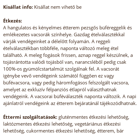
Kisállat info:
Kisállat nem vihető be
Étkezés:
A hangulatos és kényelmes étterem pezsgős büféreggelik és
emlékezetes vacsorák színhelye. Gazdag ételválasztékkal
várják vendégeinket a délelőtt folyamán. A reggeli
ételválasztékban többféle, naponta változó meleg étel
található. A meleg fogások frissen, aznap reggel készülnek, a
tojásrántotta valódi tojásból van, narancsléből pedig csak
100%-os gyümölcstartalmút szolgálnak fel. A vacsorát
igénybe vevő vendégeink számától függően ez vagy
büfévacsora, vagy pedig háromfogásos felszolgált vacsora,
amelyet az exkluzív félpanziós étlapról választhatnak
vendégeink. A vacsorai büféválaszték naponta változik. A napi
ajánlatról vendégeink az étterem bejáratánál tájékozódhatnak.
Éttermi szolgáltatások:
gluténmentes étkezési lehetőség,
laktózmentes étkezési lehetőség, vegetáriánus étkezési
lehetőség, cukormentes étkezési lehetőség, étterem, bár