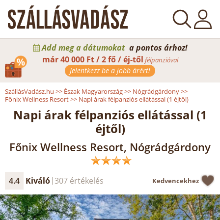
Add meg a dátumokat
a pontos árhoz!
már
40 000 Ft / 2 fő / éj-től
félpanzióval
Jelentkezz be a jobb árért!
SzállásVadász.hu
>>
Észak Magyarország
>>
Nógrádgárdony
>>
Főnix Wellness Resort
>>
Napi árak félpanziós ellátással (1 éjtől)
Napi árak félpanziós ellátással (1
éjtől)
Főnix Wellness Resort, Nógrádgárdony
4.4
Kiváló
307 értékelés
Kedvencekhez