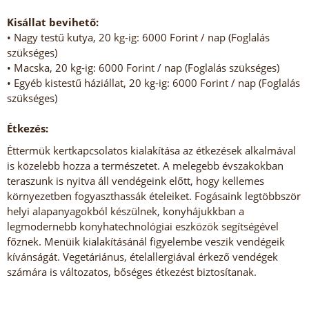
Kisállat bevihető:
• Nagy testű kutya, 20 kg-ig: 6000 Forint / nap (Foglalás
szükséges)
• Macska, 20 kg-ig: 6000 Forint / nap (Foglalás szükséges)
• Egyéb kistestű háziállat, 20 kg-ig: 6000 Forint / nap (Foglalás
szükséges)
Étkezés:
Éttermük kertkapcsolatos kialakítása az étkezések alkalmával
is közelebb hozza a természetet. A melegebb évszakokban
teraszunk is nyitva áll vendégeink előtt, hogy kellemes
környezetben fogyaszthassák ételeiket. Fogásaink legtöbbször
helyi alapanyagokból készülnek, konyhájukkban a
legmodernebb konyhatechnológiai eszközök segítségével
főznek. Menüik kialakításánál figyelembe veszik vendégeik
kívánságát. Vegetáriánus, ételallergiával érkező vendégek
számára is változatos, bőséges étkezést biztosítanak.