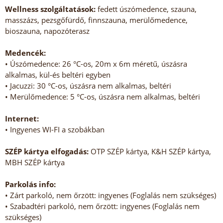
Wellness szolgáltatások:
fedett úszómedence, szauna,
masszázs, pezsgőfürdő, finnszauna, merülőmedence,
bioszauna, napozóterasz
Medencék:
• Úszómedence: 26 °C-os, 20m x 6m méretű, úszásra
alkalmas, kül-és beltéri egyben
• Jacuzzi: 30 °C-os, úszásra nem alkalmas, beltéri
• Merülőmedence: 5 °C-os, úszásra nem alkalmas, beltéri
Internet:
• Ingyenes WI-FI a szobákban
SZÉP kártya elfogadás:
OTP SZÉP kártya, K&H SZÉP kártya,
MBH SZÉP kártya
Parkolás info:
• Zárt parkoló, nem őrzött: ingyenes (Foglalás nem szükséges)
• Szabadtéri parkoló, nem őrzött: ingyenes (Foglalás nem
szükséges)