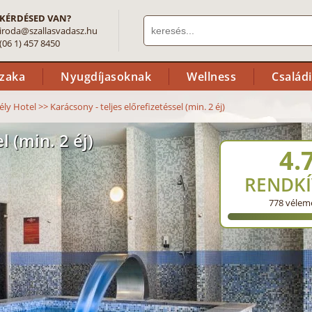
KÉRDÉSED VAN?
iroda@szallasvadasz.hu
(06 1) 457 8450
szaka
Nyugdíjasoknak
Wellness
Család
ély Hotel
>>
Karácsony - teljes előrefizetéssel (min. 2 éj)
l (min. 2 éj)
4.
RENDKÍ
778
vélem