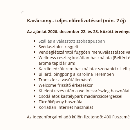
Karácsony - teljes előrefizetéssel (min. 2 éj)
Az ajánlat 2026. december 22. és 28. között érvénye
Szállás a választott szobatípusban
Svédasztalos reggeli
Vendéglétszámtól függően menüválasztásos va
Wellness részleg korlátlan használata (Beltéri
aroma tepidárium)
Kardio edzőterem használata: szobabicikli, elli
Biliárd, pingpong a Karolina Teremben
Transzfer a vasútállomásról
Welcome frissítő érkezéskor
Kijelentkezés után a wellnessrészleg használa
Csodálatos kastélypark madárcsicsergéssel
Fürdőköpeny használat
Korlátlan internet használat
Az idegenforgalmi adó külön fizetendő: 400 Ft/személy