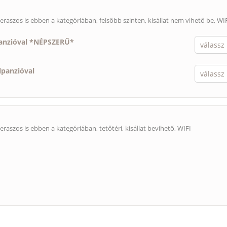
eraszos is ebben a kategóriában, felsőbb szinten,
kisállat nem vihető be
, WI
panzióval *NÉPSZERŰ*
lpanzióval
eraszos is ebben a kategóriában, tetőtéri,
kisállat bevihető
, WIFI