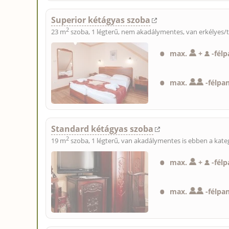
Superior kétágyas szoba
2
23 m
szoba, 1 légterű, nem akadálymentes, van erkélyes/t
max.
+
-
félp
max.
-
félpa
Standard kétágyas szoba
2
19 m
szoba, 1 légterű, van akadálymentes is ebben a kat
max.
+
-
félp
max.
-
félpa