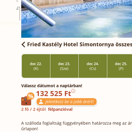
Fried Kastély Hotel Simontornya
összes
dec 22.
dec 23.
dec 24.
dec 25.
(K)
(Sze)
(Cs)
(P)
Válassz dátumot a naptárban!
132 525 Ft
Jelentkezz be a jobb árért!
2 fő / 2 éjtől
félpanzióval
A szálloda foglaltság függvényében határozza meg az ára
űrlapon!