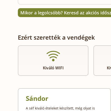
Mikor a legolcsóbb? Keresd az akciós idős
Ezért szerették a vendégek
Kiváló WIFI
Ki
Sándor
A séf kiváló ételeket készített, még olyat is