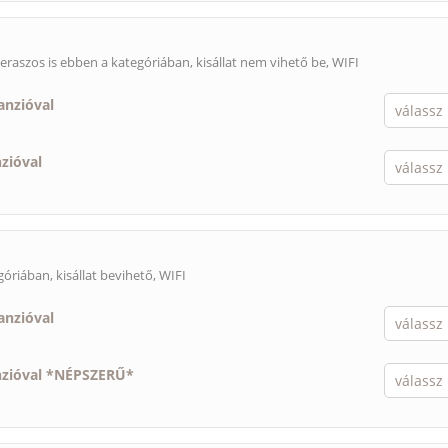
eraszos is ebben a kategóriában,
kisállat nem vihető be
, WIFI
anzióval
nzióval
egóriában,
kisállat bevihető
, WIFI
anzióval
nzióval *NÉPSZERŰ*