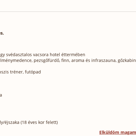
s.
gy svédasztalos vacsora hotel éttermében
 élménymedence, pezsgőfürdő, finn, aroma és infraszauna, gőzkabin
pszis tréner, futópad
ta
/éjszaka (18 éves kor felett)
Elküldöm maga