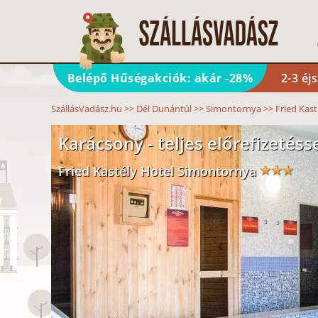
Belépő Hűségakciók: akár -28%
2-3 éj
SzállásVadász.hu
>>
Dél Dunántúl
>>
Simontornya
>>
Fried Kast
Karácsony - teljes előrefizetésse
Fried Kastély Hotel Simontornya