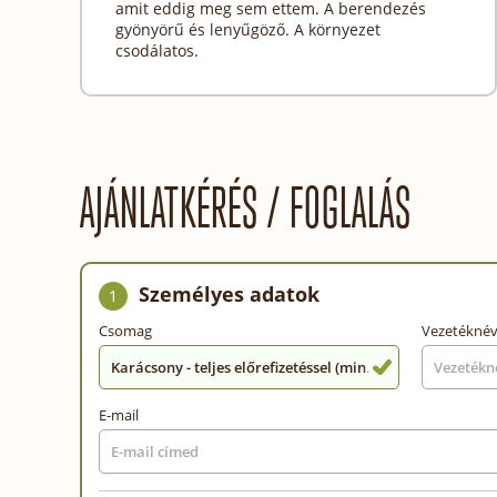
amit eddig meg sem ettem. A berendezés
gyönyörű és lenyűgöző. A környezet
csodálatos.
AJÁNLATKÉRÉS / FOGLALÁS
Személyes adatok
1
Csomag
Vezetékné
Karácsony - teljes előrefizetéssel (min. 2 éj)
E-mail