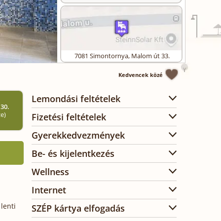
7081
Simontornya
,
Malom út 33.
Kedvencek közé
Lemondási feltételek
 30.
ze)
Fizetési feltételek
Gyerekkedvezmények
Be- és kijelentkezés
Wellness
Internet
lenti
SZÉP kártya elfogadás