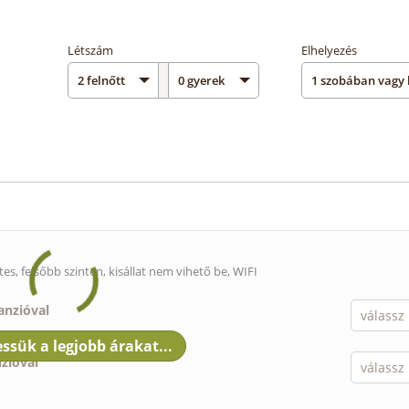
Létszám
Elhelyezés
tes, felsőbb szinten,
kisállat nem vihető be
, WIFI
anzióval
nzióval