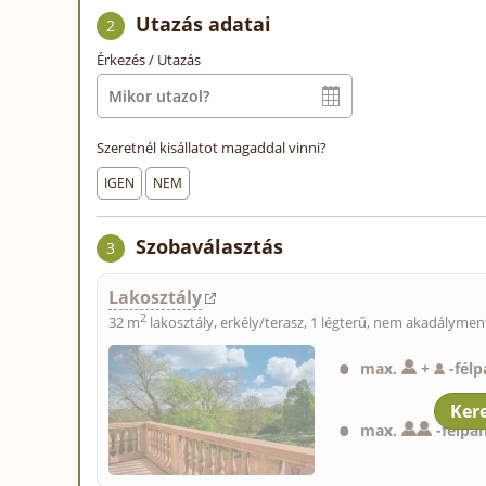
Utazás adatai
2
Érkezés / Utazás
Szeretnél kisállatot magaddal vinni?
IGEN
NEM
Szobaválasztás
3
Lakosztály
2
32 m
lakosztály, erkély/terasz, 1 légterű, nem akadálymen
max.
+
-
félp
max.
-
félpa