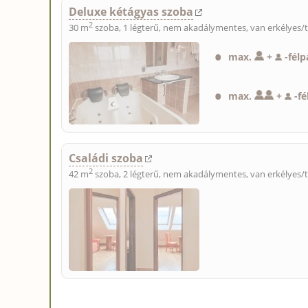
Deluxe kétágyas szoba
2
30 m
szoba, 1 légterű, nem akadálymentes, van erkélyes/t
max.
+
-
fél
max.
+
-
fé
Családi szoba
2
42 m
szoba, 2 légterű, nem akadálymentes, van erkélyes/t