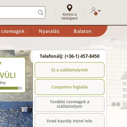
Keress a
térképen!
i csomagok
Nyaralás
Balaton
Telefonálj: (+36-1) 457-8450
7
Írj a szálláshelynek
VÜLI
ény
Csoportos foglalás
További csomagok a
szálláshelyen
Fried Kastély Hotel info