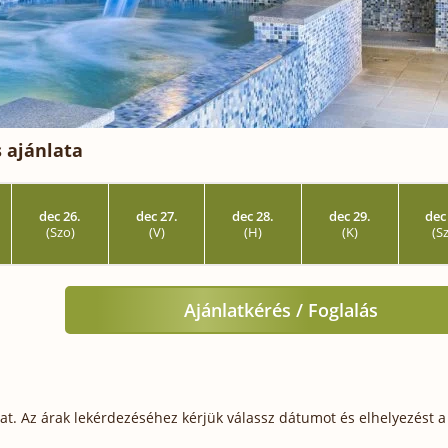
 ajánlata
dec 26.
dec 27.
dec 28.
dec 29.
dec
(Szo)
(V)
(H)
(K)
(S
Ajánlatkérés / Foglalás
t. Az árak lekérdezéséhez kérjük válassz dátumot és elhelyezést a 