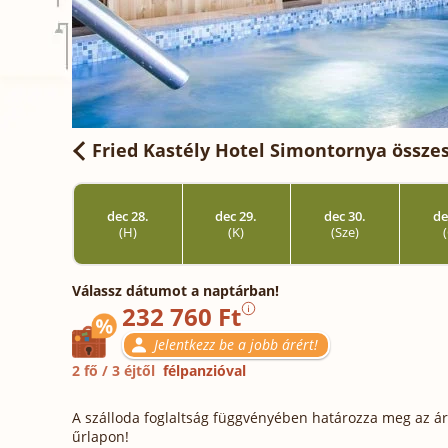
Fried Kastély Hotel Simontornya
összes
dec 28.
dec 29.
dec 30.
de
(H)
(K)
(Sze)
Válassz dátumot a naptárban!
232 760 Ft
Jelentkezz be a jobb árért!
2 fő / 3 éjtől
félpanzióval
A szálloda foglaltság függvényében határozza meg az ára
űrlapon!