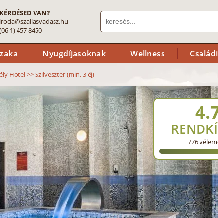
KÉRDÉSED VAN?
iroda@szallasvadasz.hu
(06 1) 457 8450
szaka
Nyugdíjasoknak
Wellness
Család
ély Hotel
>>
Szilveszter (min. 3 éj)
4.
RENDKÍ
776
vélem