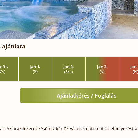
 ajánlata
c 31.
jan 1.
jan 2.
jan 3.
jan 
(Cs)
(P)
(Szo)
(V)
(H
Ajánlatkérés / Foglalás
t. Az árak lekérdezéséhez kérjük válassz dátumot és elhelyezést a 