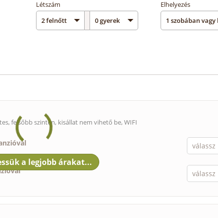
Létszám
Elhelyezés
tes, felsőbb szinten,
kisállat nem vihető be
, WIFI
anzióval
nzióval