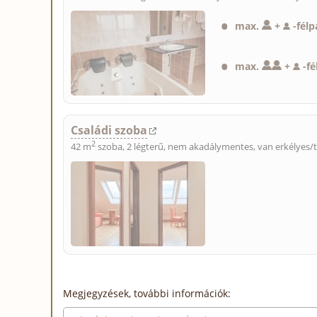
max.
+
-
félp
max.
+
-
fé
Családi szoba
2
42 m
szoba, 2 légterű, nem akadálymentes, van erkélyes/t
Megjegyzések, további információk: