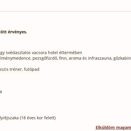
zött érvényes.
gy svédasztalos vacsora hotel éttermében
 élménymedence, pezsgőfürdő, finn, aroma és infraszauna, gőzkabin
pszis tréner, futópad
ta
/éjszaka (18 éves kor felett)
Elküldöm maga