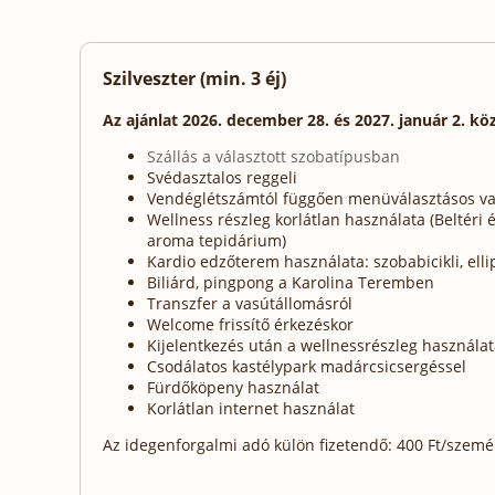
Szilveszter (min. 3 éj)
Az ajánlat 2026. december 28. és 2027. január 2. kö
Szállás a választott szobatípusban
Svédasztalos reggeli
Vendéglétszámtól függően menüválasztásos va
Wellness részleg korlátlan használata (Beltéri
aroma tepidárium)
Kardio edzőterem használata: szobabicikli, elli
Biliárd, pingpong a Karolina Teremben
Transzfer a vasútállomásról
Welcome frissítő érkezéskor
Kijelentkezés után a wellnessrészleg használa
Csodálatos kastélypark madárcsicsergéssel
Fürdőköpeny használat
Korlátlan internet használat
Az idegenforgalmi adó külön fizetendő: 400 Ft/személy