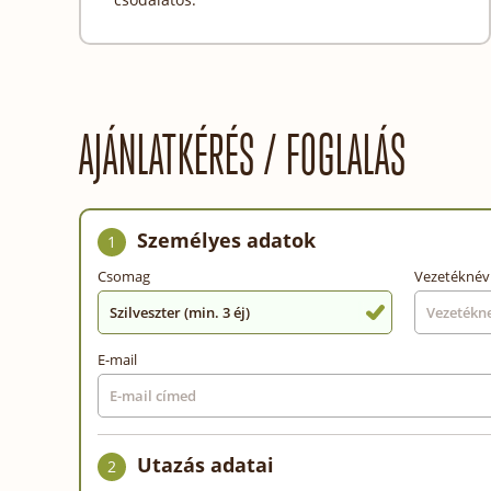
AJÁNLATKÉRÉS / FOGLALÁS
Személyes adatok
1
Csomag
Vezetéknév
Szilveszter (min. 3 éj)
E-mail
Utazás adatai
2