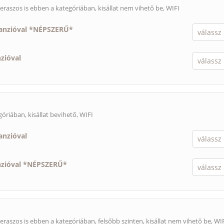
eraszos is ebben a kategóriában,
kisállat nem vihető be
, WIFI
panzióval *NÉPSZERŰ*
nzióval
egóriában,
kisállat bevihető
, WIFI
anzióval
nzióval *NÉPSZERŰ*
eraszos is ebben a kategóriában, felsőbb szinten,
kisállat nem vihető be
, WI