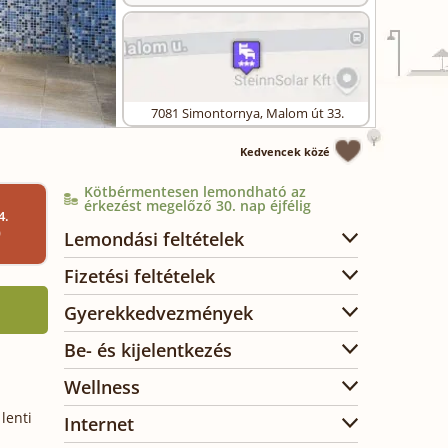
7081
Simontornya
,
Malom út 33.
Kedvencek közé
Kötbérmentesen lemondható az
érkezést megelőző 30. nap éjfélig
4.
)
Lemondási feltételek
Fizetési feltételek
Gyerekkedvezmények
Be- és kijelentkezés
Wellness
lenti
Internet