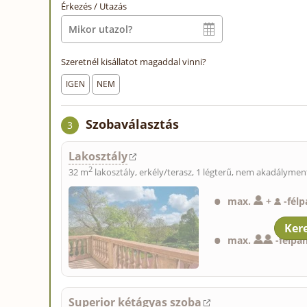
Érkezés / Utazás
Szeretnél kisállatot magaddal vinni?
IGEN
NEM
Szobaválasztás
3
Lakosztály
2
32 m
lakosztály, erkély/terasz, 1 légterű, nem akadálymen
max.
+
-
félp
max.
-
félpa
Superior kétágyas szoba