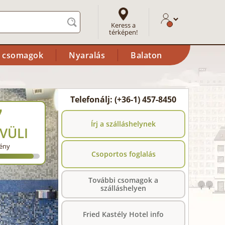
Keress a
térképen!
i csomagok
Nyaralás
Balaton
Telefonálj: (+36-1) 457-8450
7
Írj a szálláshelynek
VÜLI
ény
Csoportos foglalás
További csomagok a
szálláshelyen
Fried Kastély Hotel info