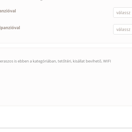
anzióval
lpanzióval
eraszos is ebben a kategóriában, tetőtéri,
kisállat bevihető
, WIFI