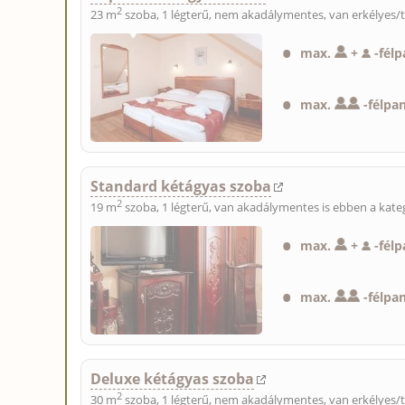
2
23 m
szoba, 1 légterű, nem akadálymentes, van erkélyes/t
max.
+
-
fél
max.
-
félpa
Standard kétágyas szoba
2
19 m
szoba, 1 légterű, van akadálymentes is ebben a kat
max.
+
-
félp
max.
-
félpa
Deluxe kétágyas szoba
2
30 m
szoba, 1 légterű, nem akadálymentes, van erkélyes/t