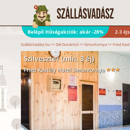
Belépő Hűségakciók: akár -28%
2-3 éj
SzállásVadász.hu
>>
Dél Dunántúl
>>
Simontornya
>>
Fried Kast
Szilveszter (min. 3 éj)
Fried Kastély Hotel Simontornya