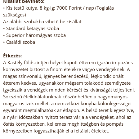
Kisállat bevihető:
• Kis testű kutya, 8 kg-ig: 7000 Forint / nap (Foglalás
szükséges)
Az alábbi szobákba vihető be kisállat:
• Standard kétágyas szoba
• Superior háromágyas szoba
• Családi szoba
Étkezés:
A Kastély földszintjén helyet kapott étterem igazán impozáns
környezetet biztosít a finom ételekre vágyó vendégeknek. A
magas színvonalú, igényes berendezésű, légkondicionált
étterem kedves, ugyanakkor mégsem tolakodó személyzete
igyekszik a vendégek minden kérését és kívánságát teljesíteni.
Sokszínű ételkínálatunknak köszönhetően a hagyományos
magyaros ízek mellett a nemzetközi konyha különlegességei
egyaránt megtalálhatóak az étlapon. A belső teret kiegészítve,
a nyári időszakban nyitott terasz várja a vendégeket, ahol az
ősfás környezetben, kellemes meghittségben és pompás
környezetben fogyaszthatják el a feltálalt ételeket.