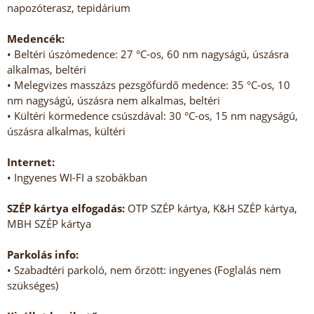
napozóterasz, tepidárium
Medencék:
• Beltéri úszómedence: 27 °C-os, 60 nm nagyságú, úszásra
alkalmas, beltéri
• Melegvizes masszázs pezsgőfürdő medence: 35 °C-os, 10
nm nagyságú, úszásra nem alkalmas, beltéri
• Kültéri körmedence csúszdával: 30 °C-os, 15 nm nagyságú,
úszásra alkalmas, kültéri
Internet:
• Ingyenes WI-FI a szobákban
SZÉP kártya elfogadás:
OTP SZÉP kártya, K&H SZÉP kártya,
MBH SZÉP kártya
Parkolás info:
• Szabadtéri parkoló, nem őrzött: ingyenes (Foglalás nem
szükséges)