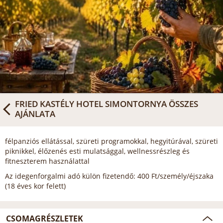
FRIED KASTÉLY HOTEL SIMONTORNYA
ÖSSZES
AJÁNLATA
félpanziós ellátással, szüreti programokkal, hegyitúrával, szüreti
piknikkel, élőzenés esti mulatsággal, wellnessrészleg és
fitneszterem használattal
Az idegenforgalmi adó külön fizetendő: 400 Ft/személy/éjszaka
(18 éves kor felett)
CSOMAGRÉSZLETEK