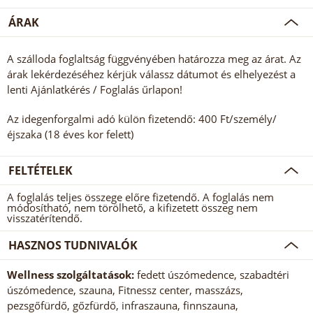
ÁRAK
A szálloda foglaltság függvényében határozza meg az árat. Az
árak lekérdezéséhez kérjük válassz dátumot és elhelyezést a
lenti Ajánlatkérés / Foglalás űrlapon!
Az idegenforgalmi adó külön fizetendő: 400 Ft/személy/
éjszaka (18 éves kor felett)
FELTÉTELEK
A foglalás teljes összege előre fizetendő. A foglalás nem
módosítható, nem törölhető, a kifizetett összeg nem
visszatérítendő.
HASZNOS TUDNIVALÓK
Wellness szolgáltatások:
fedett úszómedence, szabadtéri
úszómedence, szauna, Fitnessz center, masszázs,
pezsgőfürdő, gőzfürdő, infraszauna, finnszauna,