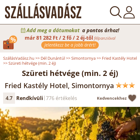
Add meg a dátumokat
a pontos árhoz!
már
81 282 Ft / 2 fő / 2 éj-től
félpanzióval
Jelentkezz be a jobb árért!
SzállásVadász.hu
>>
Dél Dunántúl
>>
Simontornya
>>
Fried Kastély Hotel
>>
Szüreti hétvége (min. 2 éj)
Szüreti hétvége (min. 2 éj)
Fried Kastély Hotel, Simontornya
4.7
Rendkívüli
776 értékelés
Kedvencekhez